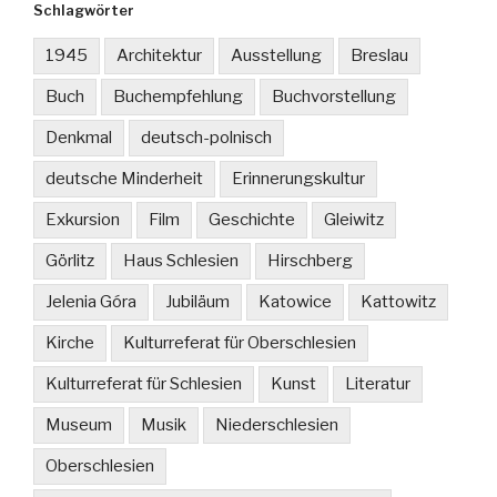
Schlagwörter
1945
Architektur
Ausstellung
Breslau
Buch
Buchempfehlung
Buchvorstellung
Denkmal
deutsch-polnisch
deutsche Minderheit
Erinnerungskultur
Exkursion
Film
Geschichte
Gleiwitz
Görlitz
Haus Schlesien
Hirschberg
Jelenia Góra
Jubiläum
Katowice
Kattowitz
Kirche
Kulturreferat für Oberschlesien
Kulturreferat für Schlesien
Kunst
Literatur
Museum
Musik
Niederschlesien
Oberschlesien