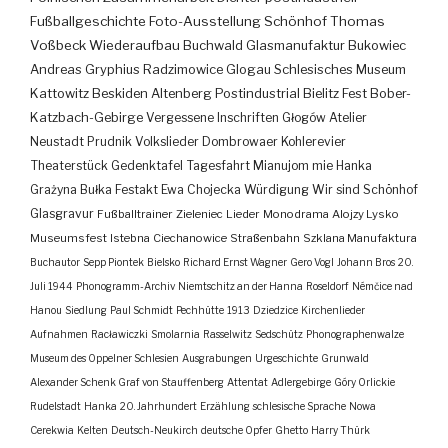
Fußballgeschichte
Foto-Ausstellung
Schönhof
Thomas
Voßbeck
Wiederaufbau
Buchwald
Glasmanufaktur
Bukowiec
Andreas Gryphius
Radzimowice
Glogau
Schlesisches Museum
Kattowitz
Beskiden
Altenberg
Postindustrial
Bielitz
Fest
Bober-
Katzbach-Gebirge
Vergessene Inschriften
Głogów
Atelier
Neustadt
Prudnik
Volkslieder
Dombrowaer Kohlerevier
Theaterstück
Gedenktafel
Tagesfahrt
Mianujom mie Hanka
Grażyna Bułka
Festakt
Ewa Chojecka
Würdigung
Wir sind Schönhof
Glasgravur
Fußballtrainer
Zieleniec
Lieder
Monodrama
Alojzy Lysko
Museumsfest
Istebna
Ciechanowice
Straßenbahn
Szklana Manufaktura
Buchautor
Sepp Piontek
Bielsko
Richard Ernst Wagner
Gero Vogl
Johann Bros
20.
Juli 1944
Phonogramm-Archiv
Niemtschitz an der Hanna
Roseldorf
Némčice nad
Hanou
Siedlung
Paul Schmidt
Pechhütte
1913
Dziedzice
Kirchenlieder
Aufnahmen
Racławiczki
Smolarnia
Rasselwitz
Sedschütz
Phonographenwalze
Museum des Oppelner Schlesien
Ausgrabungen
Urgeschichte
Grunwald
Alexander Schenk Graf von Stauffenberg
Attentat
Adlergebirge
Góry Orlickie
Rudelstadt
Hanka
20. Jahrhundert
Erzählung
schlesische Sprache
Nowa
Cerekwia
Kelten
Deutsch-Neukirch
deutsche Opfer
Ghetto
Harry Thürk