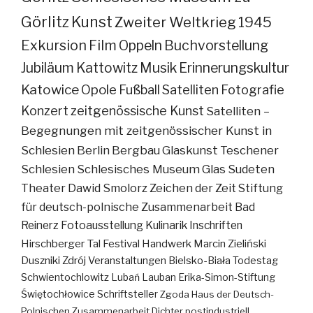
Görlitz
Kunst
Zweiter Weltkrieg
1945
Exkursion
Film
Oppeln
Buchvorstellung
Jubiläum
Kattowitz
Musik
Erinnerungskultur
Katowice
Opole
Fußball
Satelliten
Fotografie
Konzert
zeitgenössische Kunst
Satelliten –
Begegnungen mit zeitgenössischer Kunst in
Schlesien
Berlin
Bergbau
Glaskunst
Teschener
Schlesien
Schlesisches Museum
Glas
Sudeten
Theater
Dawid Smolorz
Zeichen der Zeit
Stiftung
für deutsch-polnische Zusammenarbeit
Bad
Reinerz
Fotoausstellung
Kulinarik
Inschriften
Hirschberger Tal
Festival
Handwerk
Marcin Zieliński
Duszniki Zdrój
Veranstaltungen
Bielsko-Biała
Todestag
Schwientochlowitz
Lubań
Lauban
Erika-Simon-Stiftung
Świętochłowice
Schriftsteller
Zgoda
Haus der Deutsch-
Polnischen Zusammenarbeit
Dichter
postindustriell