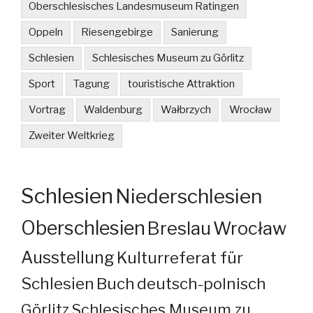
Oberschlesisches Landesmuseum Ratingen
Oppeln
Riesengebirge
Sanierung
Schlesien
Schlesisches Museum zu Görlitz
Sport
Tagung
touristische Attraktion
Vortrag
Waldenburg
Wałbrzych
Wrocław
Zweiter Weltkrieg
Schlesien
Niederschlesien
Oberschlesien
Breslau
Wrocław
Ausstellung
Kulturreferat für
Schlesien
Buch
deutsch-polnisch
Görlitz
Schlesisches Museum zu