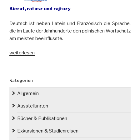
Kierat, ratusz und rajtuzy
Deutsch ist neben Latein und Französisch die Sprache,
die im Laufe der Jahrhunderte den polnischen Wortschatz
am meisten beeinflusste.
„Wie
weiterlesen
deutsch
ist
die
Kategorien
polnische
Sprache?“
Allgemein
Ausstellungen
Bücher & Publikationen
Exkursionen & Studienreisen