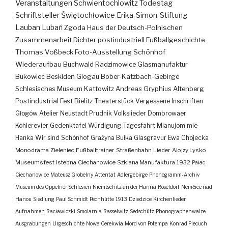
Veranstaltungen
Schwientochlowitz
Todestag
Schriftsteller
Świętochłowice
Erika-Simon-Stiftung
Lauban
Lubań
Zgoda
Haus der Deutsch-Polnischen
Zusammenarbeit
Dichter
postindustriell
Fußballgeschichte
Thomas Voßbeck
Foto-Ausstellung
Schönhof
Wiederaufbau
Buchwald
Radzimowice
Glasmanufaktur
Bukowiec
Beskiden
Glogau
Bober-Katzbach-Gebirge
Schlesisches Museum Kattowitz
Andreas Gryphius
Altenberg
Postindustrial
Fest
Bielitz
Theaterstück
Vergessene Inschriften
Głogów
Atelier
Neustadt
Prudnik
Volkslieder
Dombrowaer
Kohlerevier
Gedenktafel
Würdigung
Tagesfahrt
Mianujom mie
Hanka
Wir sind Schönhof
Grażyna Bułka
Glasgravur
Ewa Chojecka
Monodrama
Zieleniec
Fußballtrainer
Straßenbahn
Lieder
Alojzy Lysko
Museumsfest
Istebna
Ciechanowice
Szklana Manufaktura
1932
Pałac
Ciechanowice
Mateusz Grobelny
Attentat
Adlergebirge
Phonogramm-Archiv
Museum des Oppelner Schlesien
Niemtschitz an der Hanna
Roseldorf
Némčice nad
Hanou
Siedlung
Paul Schmidt
Pechhütte
1913
Dziedzice
Kirchenlieder
Aufnahmen
Racławiczki
Smolarnia
Rasselwitz
Sedschütz
Phonographenwalze
Ausgrabungen
Urgeschichte
Nowa Cerekwia
Mord von Potempa
Konrad Piecuch