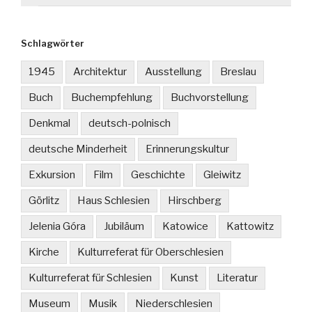
Schlagwörter
1945
Architektur
Ausstellung
Breslau
Buch
Buchempfehlung
Buchvorstellung
Denkmal
deutsch-polnisch
deutsche Minderheit
Erinnerungskultur
Exkursion
Film
Geschichte
Gleiwitz
Görlitz
Haus Schlesien
Hirschberg
Jelenia Góra
Jubiläum
Katowice
Kattowitz
Kirche
Kulturreferat für Oberschlesien
Kulturreferat für Schlesien
Kunst
Literatur
Museum
Musik
Niederschlesien