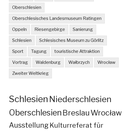
Oberschlesien
Oberschlesisches Landesmuseum Ratingen
Oppeln
Riesengebirge
Sanierung
Schlesien
Schlesisches Museum zu Görlitz
Sport
Tagung
touristische Attraktion
Vortrag
Waldenburg
Wałbrzych
Wrocław
Zweiter Weltkrieg
Schlesien
Niederschlesien
Oberschlesien
Breslau
Wrocław
Ausstellung
Kulturreferat für