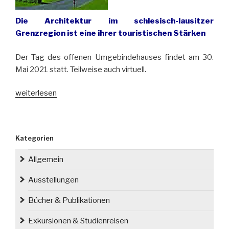
Die Architektur im schlesisch-lausitzer
Grenzregion ist eine ihrer touristischen Stärken
Der Tag des offenen Umgebindehauses findet am 30.
Mai 2021 statt. Teilweise auch virtuell.
„Dreiländereck:
weiterlesen
Umgebindehäuser
öffnen
ihre
Kategorien
Türen
fürs
Allgemein
Publikum“
Ausstellungen
Bücher & Publikationen
Exkursionen & Studienreisen