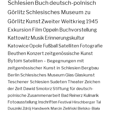
Schlesien
Buch
deutsch-polnisch
Görlitz
Schlesisches Museum zu
Görlitz
Kunst
Zweiter Weltkrieg
1945
Exkursion
Film
Oppeln
Buchvorstellung
Kattowitz
Musik
Erinnerungskultur
Katowice
Opole
Fußball
Satelliten
Fotografie
Beuthen
Konzert
zeitgenössische Kunst
Bytom
Satelliten – Begegnungen mit
zeitgenössischer Kunst in Schlesien
Bergbau
Berlin
Schlesisches Museum
Glas
Glaskunst
Teschener Schlesien
Sudeten
Theater
Zeichen
der Zeit
Dawid Smolorz
Stiftung für deutsch-
polnische Zusammenarbeit
Bad Reinerz
Kulinarik
Fotoausstellung
Inschriften
Festival
Hirschberger Tal
Duszniki Zdrój
Handwerk
Marcin Zieliński
Bielsko-Biała