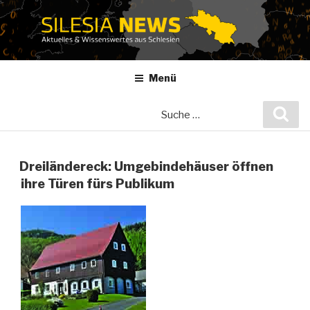
Zum
Inhalt
springen
Menü
Suche
Suc
nach:
Dreiländereck: Umgebindehäuser öffnen
ihre Türen fürs Publikum