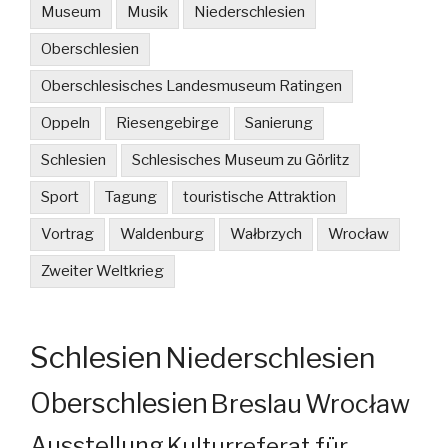
Museum
Musik
Niederschlesien
Oberschlesien
Oberschlesisches Landesmuseum Ratingen
Oppeln
Riesengebirge
Sanierung
Schlesien
Schlesisches Museum zu Görlitz
Sport
Tagung
touristische Attraktion
Vortrag
Waldenburg
Wałbrzych
Wrocław
Zweiter Weltkrieg
Schlesien
Niederschlesien
Oberschlesien
Breslau
Wrocław
Ausstellung
Kulturreferat für