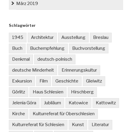
März 2019
Schlagwörter
1945
Architektur
Ausstellung
Breslau
Buch
Buchempfehlung
Buchvorstellung
Denkmal
deutsch-polnisch
deutsche Minderheit
Erinnerungskultur
Exkursion
Film
Geschichte
Gleiwitz
Görlitz
Haus Schlesien
Hirschberg
Jelenia Góra
Jubiläum
Katowice
Kattowitz
Kirche
Kulturreferat für Oberschlesien
Kulturreferat für Schlesien
Kunst
Literatur