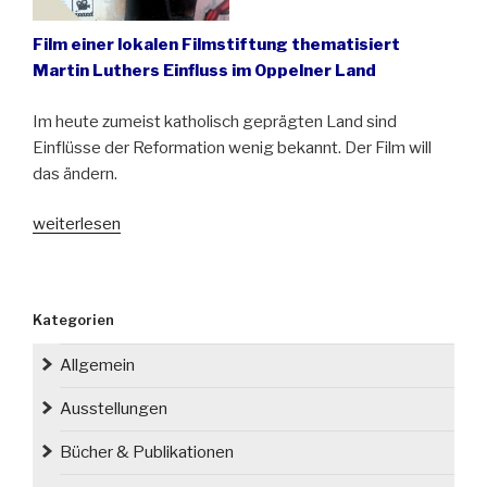
Film einer lokalen Filmstiftung thematisiert
Martin Luthers Einfluss im Oppelner Land
Im heute zumeist katholisch geprägten Land sind
Einflüsse der Reformation wenig bekannt. Der Film will
das ändern.
„Neuer
weiterlesen
Film
über
die
Kategorien
Lutheraner
im
Allgemein
Oppelner
Land“
Ausstellungen
Bücher & Publikationen