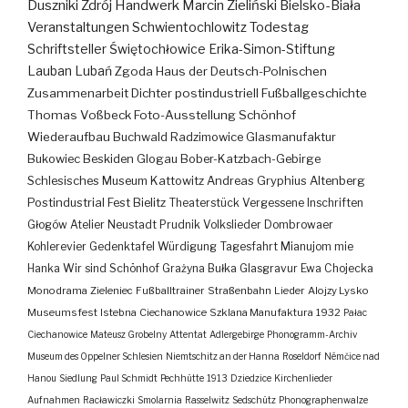
Duszniki Zdrój
Handwerk
Marcin Zieliński
Bielsko-Biała
Veranstaltungen
Schwientochlowitz
Todestag
Schriftsteller
Świętochłowice
Erika-Simon-Stiftung
Lauban
Lubań
Zgoda
Haus der Deutsch-Polnischen
Zusammenarbeit
Dichter
postindustriell
Fußballgeschichte
Thomas Voßbeck
Foto-Ausstellung
Schönhof
Wiederaufbau
Buchwald
Radzimowice
Glasmanufaktur
Bukowiec
Beskiden
Glogau
Bober-Katzbach-Gebirge
Schlesisches Museum Kattowitz
Andreas Gryphius
Altenberg
Postindustrial
Fest
Bielitz
Theaterstück
Vergessene Inschriften
Głogów
Atelier
Neustadt
Prudnik
Volkslieder
Dombrowaer
Kohlerevier
Gedenktafel
Würdigung
Tagesfahrt
Mianujom mie
Hanka
Wir sind Schönhof
Grażyna Bułka
Glasgravur
Ewa Chojecka
Monodrama
Zieleniec
Fußballtrainer
Straßenbahn
Lieder
Alojzy Lysko
Museumsfest
Istebna
Ciechanowice
Szklana Manufaktura
1932
Pałac
Ciechanowice
Mateusz Grobelny
Attentat
Adlergebirge
Phonogramm-Archiv
Museum des Oppelner Schlesien
Niemtschitz an der Hanna
Roseldorf
Némčice nad
Hanou
Siedlung
Paul Schmidt
Pechhütte
1913
Dziedzice
Kirchenlieder
Aufnahmen
Racławiczki
Smolarnia
Rasselwitz
Sedschütz
Phonographenwalze