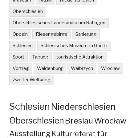
Museum
Musik
Niederschlesien
Oberschlesien
Oberschlesisches Landesmuseum Ratingen
Oppeln
Riesengebirge
Sanierung
Schlesien
Schlesisches Museum zu Görlitz
Sport
Tagung
touristische Attraktion
Vortrag
Waldenburg
Wałbrzych
Wrocław
Zweiter Weltkrieg
Schlesien
Niederschlesien
Oberschlesien
Breslau
Wrocław
Ausstellung
Kulturreferat für