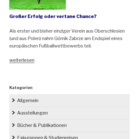
Großer Erfolg oder vertane Chance?
Als erster und bisher einziger Verein aus Oberschlesien
(und aus Polen) nahm Górnik Zabrze am Endspiel eines
europäischen Fußballwettbewerbs teil.
„Am
weiterlesen
29.
April
1970
Kategorien
spielte
Górnik
Allgemein
Zabrze
im
Ausstellungen
Finale
Bücher & Publikationen
des
Pokals
Exkursionen & Studienreisen