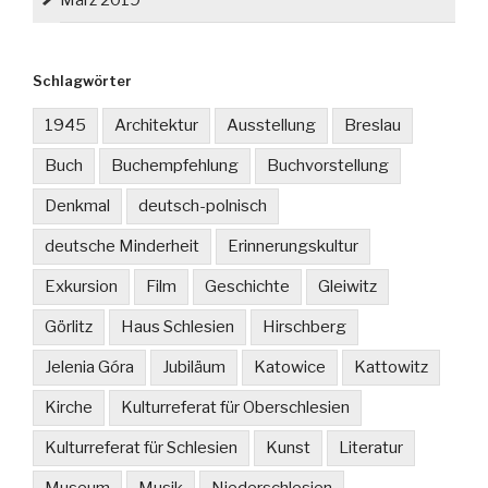
März 2019
Schlagwörter
1945
Architektur
Ausstellung
Breslau
Buch
Buchempfehlung
Buchvorstellung
Denkmal
deutsch-polnisch
deutsche Minderheit
Erinnerungskultur
Exkursion
Film
Geschichte
Gleiwitz
Görlitz
Haus Schlesien
Hirschberg
Jelenia Góra
Jubiläum
Katowice
Kattowitz
Kirche
Kulturreferat für Oberschlesien
Kulturreferat für Schlesien
Kunst
Literatur