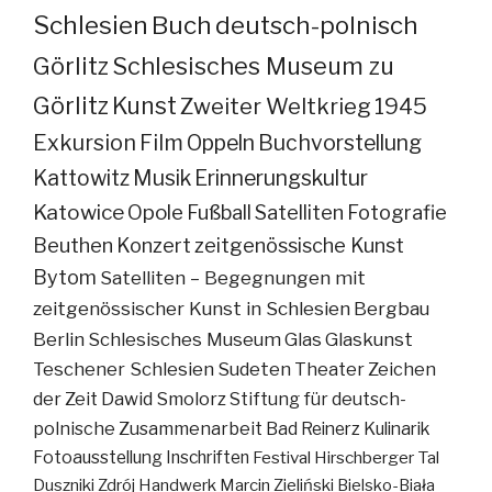
Schlesien
Buch
deutsch-polnisch
Görlitz
Schlesisches Museum zu
Görlitz
Kunst
Zweiter Weltkrieg
1945
Exkursion
Film
Oppeln
Buchvorstellung
Kattowitz
Musik
Erinnerungskultur
Katowice
Opole
Fußball
Satelliten
Fotografie
Beuthen
Konzert
zeitgenössische Kunst
Bytom
Satelliten – Begegnungen mit
zeitgenössischer Kunst in Schlesien
Bergbau
Berlin
Schlesisches Museum
Glas
Glaskunst
Teschener Schlesien
Sudeten
Theater
Zeichen
der Zeit
Dawid Smolorz
Stiftung für deutsch-
polnische Zusammenarbeit
Bad Reinerz
Kulinarik
Fotoausstellung
Inschriften
Festival
Hirschberger Tal
Duszniki Zdrój
Handwerk
Marcin Zieliński
Bielsko-Biała