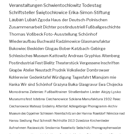
Veranstaltungen
Schwientochlowitz
Todestag
Schriftsteller
Świętochłowice
Erika-Simon-Stiftung
Lauban
Lubań
Zgoda
Haus der Deutsch-Polnischen
Zusammenarbeit
Dichter
postindustriell
Fußballgeschichte
Thomas Voßbeck
Foto-Ausstellung
Schönhof
Wiederaufbau
Buchwald
Radzimowice
Glasmanufaktur
Bukowiec
Beskiden
Glogau
Bober-Katzbach-Gebirge
Schlesisches Museum Kattowitz
Andreas Gryphius
Altenberg
Postindustrial
Fest
Bielitz
Theaterstück
Vergessene Inschriften
Głogów
Atelier
Neustadt
Prudnik
Volkslieder
Dombrowaer
Kohlerevier
Gedenktafel
Würdigung
Tagesfahrt
Mianujom mie
Hanka
Wir sind Schönhof
Grażyna Bułka
Glasgravur
Ewa Chojecka
Monodrama
Zieleniec
Fußballtrainer
Straßenbahn
Lieder
Alojzy Lysko
Museumsfest
Istebna
Ciechanowice
Szklana Manufaktura
1932
Pałac
Ciechanowice
Mateusz Grobelny
Attentat
Adlergebirge
Phonogramm-Archiv
Museum des Oppelner Schlesien
Niemtschitz an der Hanna
Roseldorf
Némčice nad
Hanou
Siedlung
Paul Schmidt
Pechhütte
1913
Dziedzice
Kirchenlieder
Aufnahmen
Racławiczki
Smolarnia
Rasselwitz
Sedschütz
Phonographenwalze