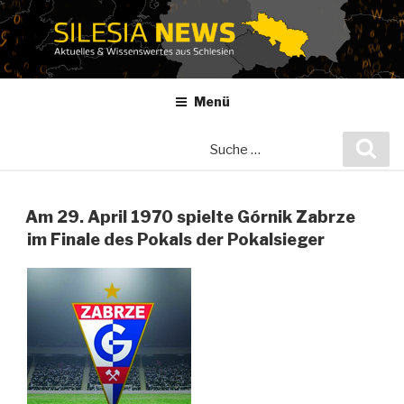
Zum
Inhalt
springen
Menü
Suche
Suc
nach:
Am 29. April 1970 spielte Górnik Zabrze
im Finale des Pokals der Pokalsieger