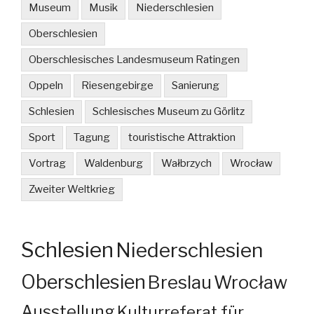
Museum
Musik
Niederschlesien
Oberschlesien
Oberschlesisches Landesmuseum Ratingen
Oppeln
Riesengebirge
Sanierung
Schlesien
Schlesisches Museum zu Görlitz
Sport
Tagung
touristische Attraktion
Vortrag
Waldenburg
Wałbrzych
Wrocław
Zweiter Weltkrieg
Schlesien
Niederschlesien
Oberschlesien
Breslau
Wrocław
Ausstellung
Kulturreferat für