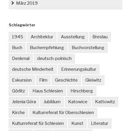
März 2019
Schlagwörter
1945
Architektur
Ausstellung
Breslau
Buch
Buchempfehlung
Buchvorstellung
Denkmal
deutsch-polnisch
deutsche Minderheit
Erinnerungskultur
Exkursion
Film
Geschichte
Gleiwitz
Görlitz
Haus Schlesien
Hirschberg
Jelenia Góra
Jubiläum
Katowice
Kattowitz
Kirche
Kulturreferat für Oberschlesien
Kulturreferat für Schlesien
Kunst
Literatur