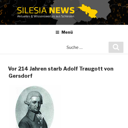
Zum
Inhalt
springen
Menü
Suche
Suc
nach:
Vor 214 Jahren starb Adolf Traugott von
Gersdorf