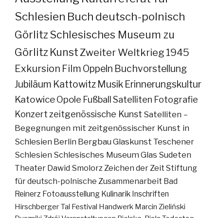
Schlesien
Buch
deutsch-polnisch
Görlitz
Schlesisches Museum zu
Görlitz
Kunst
Zweiter Weltkrieg
1945
Exkursion
Film
Oppeln
Buchvorstellung
Jubiläum
Kattowitz
Musik
Erinnerungskultur
Katowice
Opole
Fußball
Satelliten
Fotografie
Konzert
zeitgenössische Kunst
Satelliten –
Begegnungen mit zeitgenössischer Kunst in
Schlesien
Berlin
Bergbau
Glaskunst
Teschener
Schlesien
Schlesisches Museum
Glas
Sudeten
Theater
Dawid Smolorz
Zeichen der Zeit
Stiftung
für deutsch-polnische Zusammenarbeit
Bad
Reinerz
Fotoausstellung
Kulinarik
Inschriften
Hirschberger Tal
Festival
Handwerk
Marcin Zieliński