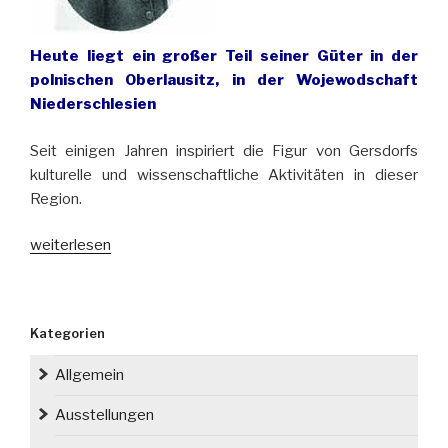
Heute liegt ein großer Teil seiner Güter in der
polnischen Oberlausitz, in der Wojewodschaft
Niederschlesien
Seit einigen Jahren inspiriert die Figur von Gersdorfs
kulturelle und wissenschaftliche Aktivitäten in dieser
Region.
„Vor
weiterlesen
214
Jahren
starb
Kategorien
Adolf
Traugott
Allgemein
von
Gersdorf“
Ausstellungen