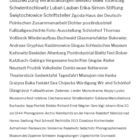
Duszniki Zdrój
Veranstaltungen
Bielsko-Biała
Todestag
Schwientochlowitz
Lubań
Lauban
Erika-Simon-Stiftung
Świętochłowice
Schriftsteller
Zgoda
Haus der Deutsch-
Polnischen Zusammenarbeit
Dichter
postindustriell
Fußballgeschichte
Foto-Ausstellung
Schönhof
Thomas
Voßbeck
Wiederaufbau
Buchwald
Glasmanufaktur
Bukowiec
Andreas Gryphius
Radzimowice
Glogau
Schlesisches Museum
Kattowitz
Beskiden
Altenberg
Postindustrial
Bielitz
Fest
Bober-
Katzbach-Gebirge
Vergessene Inschriften
Głogów
Atelier
Neustadt
Prudnik
Volkslieder
Dombrowaer Kohlerevier
Theaterstück
Gedenktafel
Tagesfahrt
Mianujom mie Hanka
Grażyna Bułka
Festakt
Ewa Chojecka
Würdigung
Wir sind Schönhof
Glasgravur
Fußballtrainer
Zieleniec
Lieder
Monodrama
Alojzy Lysko
Museumsfest
Istebna
Ciechanowice
Straßenbahn
Szklana Manufaktura
Buchautor
Sepp Piontek
Bielsko
Richard Ernst Wagner
Gero Vogl
Johann Bros
20.
Juli 1944
Phonogramm-Archiv
Niemtschitz an der Hanna
Roseldorf
Némčice nad
Hanou
Siedlung
Paul Schmidt
Pechhütte
1913
Dziedzice
Kirchenlieder
Aufnahmen
Racławiczki
Smolarnia
Rasselwitz
Sedschütz
Phonographenwalze
Museum des Oppelner Schlesien
Ausgrabungen
Urgeschichte
Grunwald