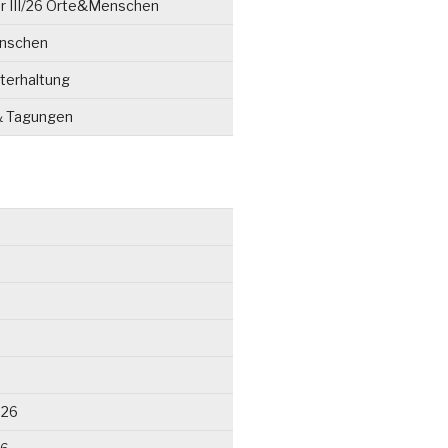
r III/26 Orte&Menschen
enschen
terhaltung
& Tagungen
026