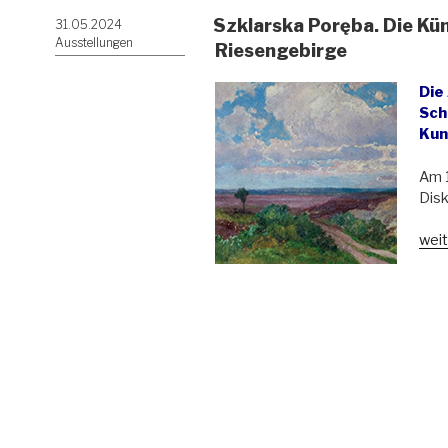
Szklarska Poręba. Die Kü
Veröffentlicht
31.05.2024
am
Ausstellungen
Riesengebirge
Die
Sch
Kun
Am 1
Disk
„Szk
weit
Porę
Die
Küns
Schr
im
Rie