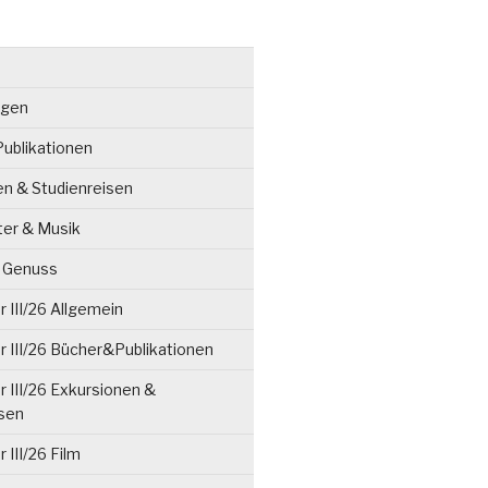
ngen
ublikationen
en & Studienreisen
ter & Musik
& Genuss
 III/26 Allgemein
 III/26 Bücher&Publikationen
 III/26 Exkursionen &
isen
 III/26 Film