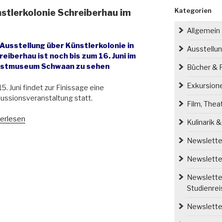
Kategorien
nstlerkolonie Schreiberhau im
Allgemein
 Ausstellung über Künstlerkolonie in
Ausstellu
reiberhau ist noch bis zum 16. Juni im
stmuseum Schwaan zu sehen
Bücher & P
Exkursion
5. Juni findet zur Finissage eine
ussionsveranstaltung statt.
Film, Thea
larska
erlesen
Kulinarik 
ba.
Newsletter
tlerkolonie
Newsletter
eiberhau
Newsletter
sengebirge“
Studienre
Newsletter