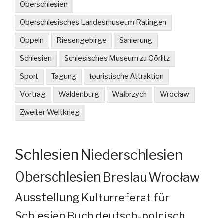
Oberschlesien
Oberschlesisches Landesmuseum Ratingen
Oppeln
Riesengebirge
Sanierung
Schlesien
Schlesisches Museum zu Görlitz
Sport
Tagung
touristische Attraktion
Vortrag
Waldenburg
Wałbrzych
Wrocław
Zweiter Weltkrieg
Schlesien
Niederschlesien
Oberschlesien
Breslau
Wrocław
Ausstellung
Kulturreferat für
Schlesien
Buch
deutsch-polnisch