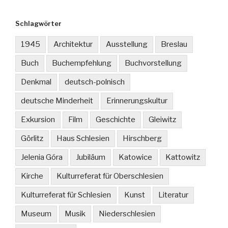
Schlagwörter
1945
Architektur
Ausstellung
Breslau
Buch
Buchempfehlung
Buchvorstellung
Denkmal
deutsch-polnisch
deutsche Minderheit
Erinnerungskultur
Exkursion
Film
Geschichte
Gleiwitz
Görlitz
Haus Schlesien
Hirschberg
Jelenia Góra
Jubiläum
Katowice
Kattowitz
Kirche
Kulturreferat für Oberschlesien
Kulturreferat für Schlesien
Kunst
Literatur
Museum
Musik
Niederschlesien