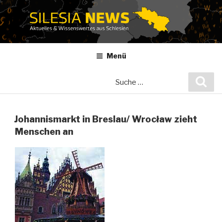
Zum
Inhalt
springen
Menü
Suche
Suc
nach:
Johannismarkt in Breslau/ Wrocław zieht
Menschen an