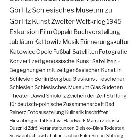
Görlitz
Schlesisches Museum zu
Görlitz
Kunst
Zweiter Weltkrieg
1945
Exkursion
Film
Oppeln
Buchvorstellung
Jubiläum
Kattowitz
Musik
Erinnerungskultur
Katowice
Opole
Fußball
Satelliten
Fotografie
Konzert
zeitgenössische Kunst
Satelliten –
Begegnungen mit zeitgenössischer Kunst in
Schlesien
Berlin
Bergbau
Glaskunst
Teschener
Schlesien
Schlesisches Museum
Glas
Sudeten
Theater
Dawid Smolorz
Zeichen der Zeit
Stiftung
für deutsch-polnische Zusammenarbeit
Bad
Reinerz
Fotoausstellung
Kulinarik
Inschriften
Hirschberger Tal
Festival
Handwerk
Marcin Zieliński
Duszniki Zdrój
Veranstaltungen
Bielsko-Biała
Todestag
Schwientochlowitz
Lubań
Lauban
Erika-Simon-Stiftung