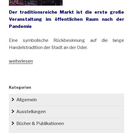
Der traditionsreiche Markt ist die erste große
Veranstaltung im öffentlichen Raum nach der
Pandemie
Eine symbolische Rückbesinnung auf die lange
Handelstradition der Stadt an der Oder.
„Johannismarkt
weiterlesen
in
Breslau/
Wrocław
Kategorien
zieht
Menschen
Allgemein
an“
Ausstellungen
Bücher & Publikationen