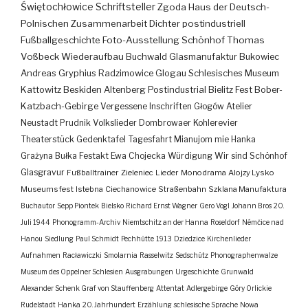
Świętochłowice
Schriftsteller
Zgoda
Haus der Deutsch-
Polnischen Zusammenarbeit
Dichter
postindustriell
Fußballgeschichte
Foto-Ausstellung
Schönhof
Thomas
Voßbeck
Wiederaufbau
Buchwald
Glasmanufaktur
Bukowiec
Andreas Gryphius
Radzimowice
Glogau
Schlesisches Museum
Kattowitz
Beskiden
Altenberg
Postindustrial
Bielitz
Fest
Bober-
Katzbach-Gebirge
Vergessene Inschriften
Głogów
Atelier
Neustadt
Prudnik
Volkslieder
Dombrowaer Kohlerevier
Theaterstück
Gedenktafel
Tagesfahrt
Mianujom mie Hanka
Grażyna Bułka
Festakt
Ewa Chojecka
Würdigung
Wir sind Schönhof
Glasgravur
Fußballtrainer
Zieleniec
Lieder
Monodrama
Alojzy Lysko
Museumsfest
Istebna
Ciechanowice
Straßenbahn
Szklana Manufaktura
Buchautor
Sepp Piontek
Bielsko
Richard Ernst Wagner
Gero Vogl
Johann Bros
20.
Juli 1944
Phonogramm-Archiv
Niemtschitz an der Hanna
Roseldorf
Némčice nad
Hanou
Siedlung
Paul Schmidt
Pechhütte
1913
Dziedzice
Kirchenlieder
Aufnahmen
Racławiczki
Smolarnia
Rasselwitz
Sedschütz
Phonographenwalze
Museum des Oppelner Schlesien
Ausgrabungen
Urgeschichte
Grunwald
Alexander Schenk Graf von Stauffenberg
Attentat
Adlergebirge
Góry Orlickie
Rudelstadt
Hanka
20. Jahrhundert
Erzählung
schlesische Sprache
Nowa