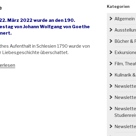
Kategorien
e
Allgemein
22. März 2022 wurde an den 190.
estag von Johann Wolfgang von Goethe
Ausstellu
nnert.
Bücher & P
hes Aufenthalt in Schlesien 1790 wurde von
r Liebesgeschichte überschattet.
Exkursion
Film, Thea
ethes
erlesen
esische
Kulinarik 
e“
Newsletter
Newsletter
Newsletter
Studienre
Newsletter