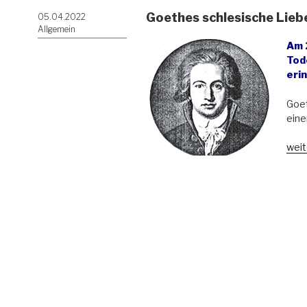
Goethes schlesische Lieb
Veröffentlicht
05.04.2022
am
Allgemein
Am 
Tod
eri
Goet
eine
„Go
weit
schl
Lieb