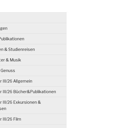
ngen
ublikationen
en & Studienreisen
ter & Musik
& Genuss
 III/26 Allgemein
 III/26 Bücher&Publikationen
 III/26 Exkursionen &
isen
 III/26 Film