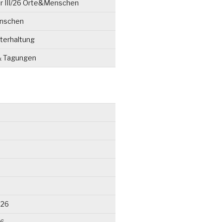
r III/26 Orte&Menschen
enschen
terhaltung
& Tagungen
026