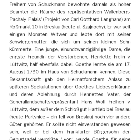
Freiherr von Schuckmann bewohnte damals als hoher
Beamter die Räume des repräsentativen Wallenberg-
Pachaly-Palais’ (Projekt von Carl Gotthard Langhans) am
Roßmarkt 10 in Breslau (heute ul. Szajnochy). Er war seit
einigen Monaten Witwer und lebte dort mit seiner
Schwiegermutter, die sich um seinen kleinen Sohn
kümmerte. Eine junge, einundzwanzigjährige Dame, die
engste Freundin der Verstorbenen, Henriette Freiin v.
Lüttwitz, half ebenfalls dabei. Goethe lernte sie am 17.
August 1790 im Haus von Schuckmann kennen. Diese
Bekanntschaft gab den Heimatforschern Anlass zu
späteren Spekulationen über Goethes Liebeserklärung
und deren Ablehnung durch Henriettes Vater, der
Generallandschaftsrepräsentant Hans Wolf Freiherr v.
Lüttwitz, dem außer dem Schloßgut Hartlieb bei Breslau
(heute Partynice – ein Teil von Breslau) noch vier andere
Güter gehörten. Er sollte nicht einverstanden gewesen
sein, weil er bei dem Frankfurter Bürgersohn den
Geburtsadel vermißte („von“ wurde Goethe für seine