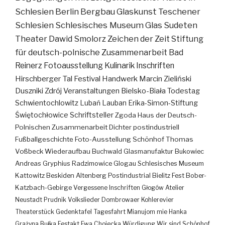
Schlesien
Berlin
Bergbau
Glaskunst
Teschener
Schlesien
Schlesisches Museum
Glas
Sudeten
Theater
Dawid Smolorz
Zeichen der Zeit
Stiftung
für deutsch-polnische Zusammenarbeit
Bad
Reinerz
Fotoausstellung
Kulinarik
Inschriften
Hirschberger Tal
Festival
Handwerk
Marcin Zieliński
Duszniki Zdrój
Veranstaltungen
Bielsko-Biała
Todestag
Schwientochlowitz
Lubań
Lauban
Erika-Simon-Stiftung
Świętochłowice
Schriftsteller
Zgoda
Haus der Deutsch-
Polnischen Zusammenarbeit
Dichter
postindustriell
Fußballgeschichte
Foto-Ausstellung
Schönhof
Thomas
Voßbeck
Wiederaufbau
Buchwald
Glasmanufaktur
Bukowiec
Andreas Gryphius
Radzimowice
Glogau
Schlesisches Museum
Kattowitz
Beskiden
Altenberg
Postindustrial
Bielitz
Fest
Bober-
Katzbach-Gebirge
Vergessene Inschriften
Głogów
Atelier
Neustadt
Prudnik
Volkslieder
Dombrowaer Kohlerevier
Theaterstück
Gedenktafel
Tagesfahrt
Mianujom mie Hanka
Grażyna Bułka
Festakt
Ewa Chojecka
Würdigung
Wir sind Schönhof