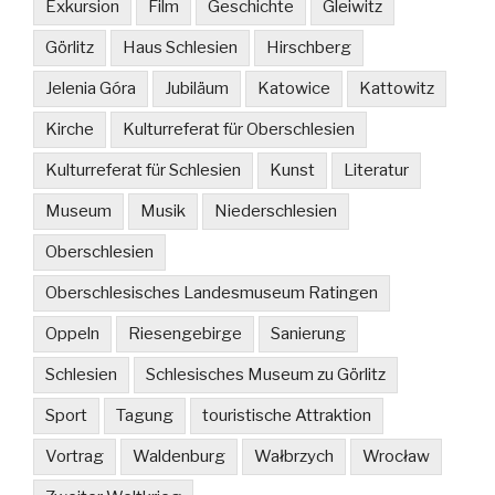
Exkursion
Film
Geschichte
Gleiwitz
Görlitz
Haus Schlesien
Hirschberg
Jelenia Góra
Jubiläum
Katowice
Kattowitz
Kirche
Kulturreferat für Oberschlesien
Kulturreferat für Schlesien
Kunst
Literatur
Museum
Musik
Niederschlesien
Oberschlesien
Oberschlesisches Landesmuseum Ratingen
Oppeln
Riesengebirge
Sanierung
Schlesien
Schlesisches Museum zu Görlitz
Sport
Tagung
touristische Attraktion
Vortrag
Waldenburg
Wałbrzych
Wrocław