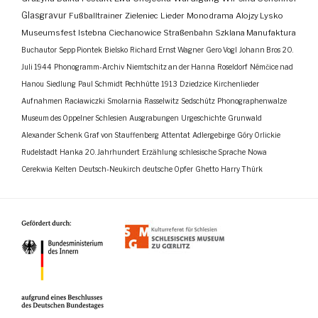
Glasgravur
Fußballtrainer
Zieleniec
Lieder
Monodrama
Alojzy Lysko
Museumsfest
Istebna
Ciechanowice
Straßenbahn
Szklana Manufaktura
Buchautor
Sepp Piontek
Bielsko
Richard Ernst Wagner
Gero Vogl
Johann Bros
20.
Juli 1944
Phonogramm-Archiv
Niemtschitz an der Hanna
Roseldorf
Némčice nad
Hanou
Siedlung
Paul Schmidt
Pechhütte
1913
Dziedzice
Kirchenlieder
Aufnahmen
Racławiczki
Smolarnia
Rasselwitz
Sedschütz
Phonographenwalze
Museum des Oppelner Schlesien
Ausgrabungen
Urgeschichte
Grunwald
Alexander Schenk Graf von Stauffenberg
Attentat
Adlergebirge
Góry Orlickie
Rudelstadt
Hanka
20. Jahrhundert
Erzählung
schlesische Sprache
Nowa
Cerekwia
Kelten
Deutsch-Neukirch
deutsche Opfer
Ghetto
Harry Thürk