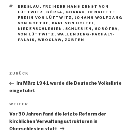
SCHLAGWÖRTER
BRESLAU
,
FREIHERR HANS ERNST VON
LÜTTWITZ
,
GÓRKA
,
GORKAU
,
HENRIETTE
FREIIN VON LÜTTWITZ
,
JOHANN WOLFGANG
VON GOETHE
,
KARL VON HOLTEI
,
NIEDERSCHLESIEN
,
SCHLESIEN
,
SOBÓTKA
,
VON LÜTTWITZ
,
WALLENBERG-PACHALY-
PALAIS
,
WROCŁAW
,
ZOBTEN
Beitragsnavigation
Vorheriger
ZURÜCK
Beitrag
Im März 1941 wurde die Deutsche Volksliste
eingeführt
Nächster
WEITER
Beitrag
Vor 30 Jahren fand die letzte Reform der
kirchlichen Verwaltungsstrukturen in
Oberschlesien statt