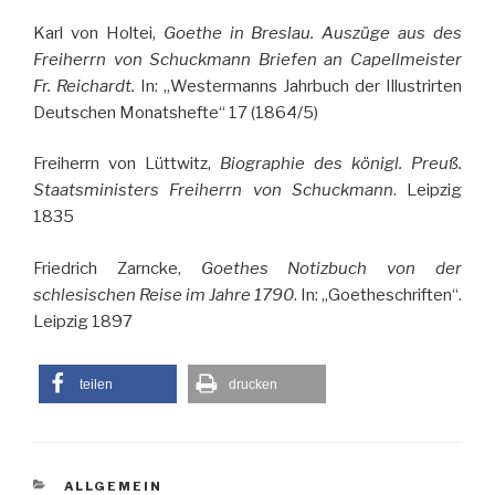
Karl von Holtei,
Goethe in Breslau. Auszüge aus des
Freiherrn von Schuckmann Briefen an Capellmeister
Fr. Reichardt.
In: „Westermanns Jahrbuch der Illustrirten
Deutschen Monatshefte“ 17 (1864/5)
Freiherrn von Lüttwitz,
Biographie des königl. Preuß.
Staatsministers Freiherrn von Schuckmann
. Leipzig
1835
Friedrich Zarncke,
Goethes Notizbuch von der
schlesischen Reise im Jahre 1790
. In: „Goetheschriften“.
Leipzig 1897
teilen
drucken
KATEGORIEN
ALLGEMEIN