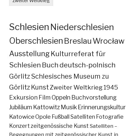
Zweiter Weltkrieg
Schlesien
Niederschlesien
Oberschlesien
Breslau
Wrocław
Ausstellung
Kulturreferat für
Schlesien
Buch
deutsch-polnisch
Görlitz
Schlesisches Museum zu
Görlitz
Kunst
Zweiter Weltkrieg
1945
Exkursion
Film
Oppeln
Buchvorstellung
Jubiläum
Kattowitz
Musik
Erinnerungskultur
Katowice
Opole
Fußball
Satelliten
Fotografie
Konzert
zeitgenössische Kunst
Satelliten –
Begegnungen mit zeitgenössischer Kunst in