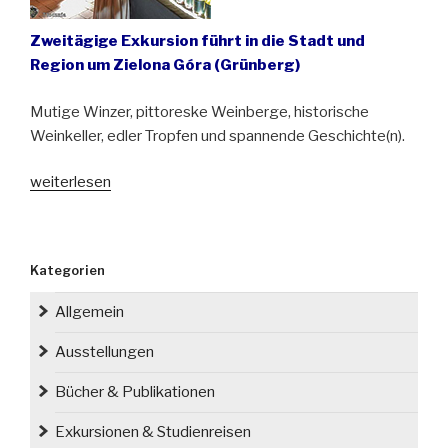
Zweitägige Exkursion führt in die Stadt und
Region um Zielona Góra (Grünberg)
Mutige Winzer, pittoreske Weinberge, historische
Weinkeller, edler Tropfen und spannende Geschichte(n).
„Exkursion
weiterlesen
für
Genießer:
Weinlandschaften
Kategorien
Nordschlesiens“
Allgemein
Ausstellungen
Bücher & Publikationen
Exkursionen & Studienreisen