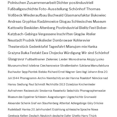
Polnischen Zusammenarbeit
Dichter
postindustriell
Fußballgeschichte
Foto-Ausstellung
Schönhof
Thomas
Voßbeck
Wiederaufbau
Buchwald
Glasmanufaktur
Bukowiec
Andreas Gryphius
Radzimowice
Glogau
Schlesisches Museum
Kattowitz
Beskiden
Altenberg
Postindustrial
Bielitz
Fest
Bober-
Katzbach-Gebirge
Vergessene Inschriften
Głogów
Atelier
Neustadt
Prudnik
Volkslieder
Dombrowaer Kohlerevier
Theaterstück
Gedenktafel
Tagesfahrt
Mianujom mie Hanka
Grażyna Bułka
Festakt
Ewa Chojecka
Würdigung
Wir sind Schönhof
Glasgravur
Fußballtrainer
Zieleniec
Lieder
Monodrama
Alojzy Lysko
Museumsfest
Istebna
Ciechanowice
Straßenbahn
Szklana Manufaktura
Buchautor
Sepp Piontek
Bielsko
Richard Ernst Wagner
Gero Vogl
Johann Bros
20.
Juli 1944
Phonogramm-Archiv
Niemtschitz an der Hanna
Roseldorf
Némčice nad
Hanou
Siedlung
Paul Schmidt
Pechhütte
1913
Dziedzice
Kirchenlieder
Aufnahmen
Racławiczki
Smolarnia
Rasselwitz
Sedschütz
Phonographenwalze
Museum des Oppelner Schlesien
Ausgrabungen
Urgeschichte
Grunwald
Alexander Schenk Graf von Stauffenberg
Attentat
Adlergebirge
Góry Orlickie
Rudelstadt
Hanka
20. Jahrhundert
Erzählung
schlesische Sprache
Nowa
Cerekwia
Kelten
Deutsch-Neukirch
deutsche Opfer
Ghetto
Harry Thürk