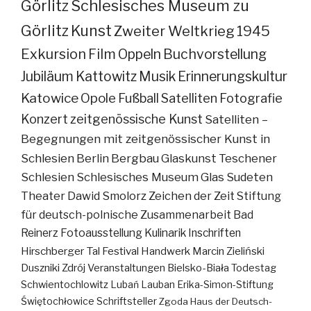
Görlitz
Schlesisches Museum zu
Görlitz
Kunst
Zweiter Weltkrieg
1945
Exkursion
Film
Oppeln
Buchvorstellung
Jubiläum
Kattowitz
Musik
Erinnerungskultur
Katowice
Opole
Fußball
Satelliten
Fotografie
Konzert
zeitgenössische Kunst
Satelliten –
Begegnungen mit zeitgenössischer Kunst in
Schlesien
Berlin
Bergbau
Glaskunst
Teschener
Schlesien
Schlesisches Museum
Glas
Sudeten
Theater
Dawid Smolorz
Zeichen der Zeit
Stiftung
für deutsch-polnische Zusammenarbeit
Bad
Reinerz
Fotoausstellung
Kulinarik
Inschriften
Hirschberger Tal
Festival
Handwerk
Marcin Zieliński
Duszniki Zdrój
Veranstaltungen
Bielsko-Biała
Todestag
Schwientochlowitz
Lubań
Lauban
Erika-Simon-Stiftung
Świętochłowice
Schriftsteller
Zgoda
Haus der Deutsch-