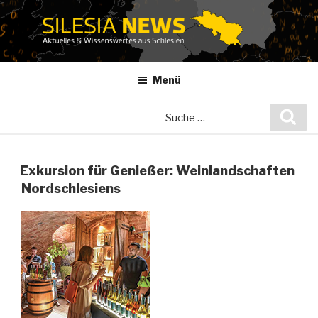
Zum
Inhalt
springen
Menü
Suche
Suc
nach:
Exkursion für Genießer: Weinlandschaften
Nordschlesiens