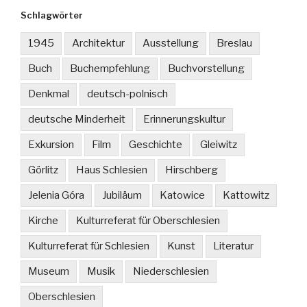
Schlagwörter
1945
Architektur
Ausstellung
Breslau
Buch
Buchempfehlung
Buchvorstellung
Denkmal
deutsch-polnisch
deutsche Minderheit
Erinnerungskultur
Exkursion
Film
Geschichte
Gleiwitz
Görlitz
Haus Schlesien
Hirschberg
Jelenia Góra
Jubiläum
Katowice
Kattowitz
Kirche
Kulturreferat für Oberschlesien
Kulturreferat für Schlesien
Kunst
Literatur
Museum
Musik
Niederschlesien
Oberschlesien