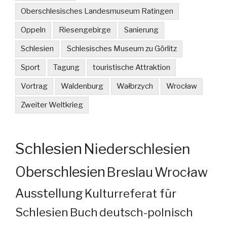
Oberschlesisches Landesmuseum Ratingen
Oppeln
Riesengebirge
Sanierung
Schlesien
Schlesisches Museum zu Görlitz
Sport
Tagung
touristische Attraktion
Vortrag
Waldenburg
Wałbrzych
Wrocław
Zweiter Weltkrieg
Schlesien
Niederschlesien
Oberschlesien
Breslau
Wrocław
Ausstellung
Kulturreferat für
Schlesien
Buch
deutsch-polnisch