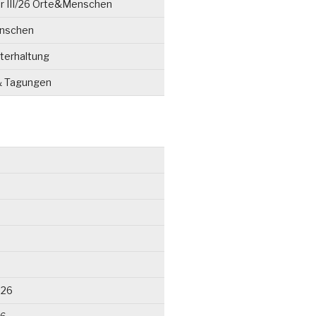
r III/26 Orte&Menschen
enschen
terhaltung
& Tagungen
026