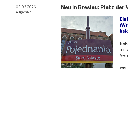
Neu in Breslau: Platz der
Veröffentlicht
03.03.2026
am
Allgemein
Ein
(Wr
be
Beka
mit 
Ver
„Ne
weit
in
Bres
Plat
der
Ver