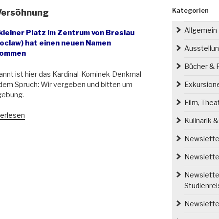
Kategorien
 Versöhnung
Allgemein
 kleiner Platz im Zentrum von Breslau
oclaw) hat einen neuen Namen
Ausstellu
kommen
Bücher & P
nnt ist hier das Kardinal-Kominek-Denkmal
dem Spruch: Wir vergeben und bitten um
Exkursion
gebung.
Film, Thea
u
erlesen
Kulinarik 
lau:
Newsletter
z
Newsletter
söhnung“
Newsletter
Studienre
Newsletter