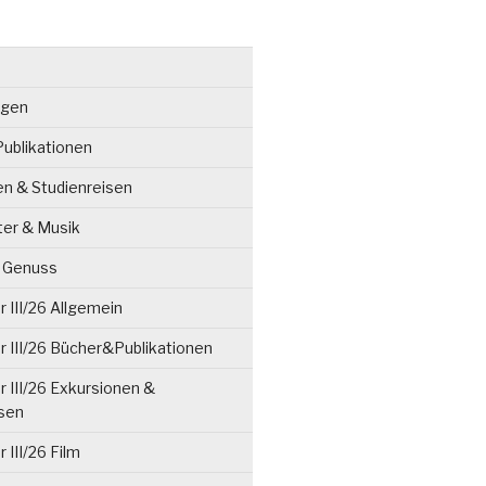
ngen
ublikationen
en & Studienreisen
ter & Musik
& Genuss
 III/26 Allgemein
 III/26 Bücher&Publikationen
 III/26 Exkursionen &
isen
 III/26 Film