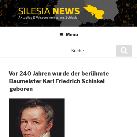
Zum
Inhalt
springen
Menü
Suche
Suc
nach:
Vor 240 Jahren wurde der berühmte
Baumeister Karl Friedrich Schinkel
geboren