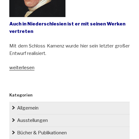
Auch in Niederschlesien ist er mit seinen Werken
vertreten
Mit dem Schloss Kamenz wurde hier sein letzter großer
Entwurf realisiert.
„Vor
weiterlesen
240
Jahren
wurde
Kategorien
der
berühmte
Allgemein
Baumeister
Karl
Ausstellungen
Friedrich
Bücher & Publikationen
Schinkel