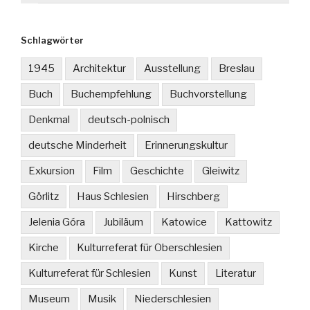
Schlagwörter
1945
Architektur
Ausstellung
Breslau
Buch
Buchempfehlung
Buchvorstellung
Denkmal
deutsch-polnisch
deutsche Minderheit
Erinnerungskultur
Exkursion
Film
Geschichte
Gleiwitz
Görlitz
Haus Schlesien
Hirschberg
Jelenia Góra
Jubiläum
Katowice
Kattowitz
Kirche
Kulturreferat für Oberschlesien
Kulturreferat für Schlesien
Kunst
Literatur
Museum
Musik
Niederschlesien