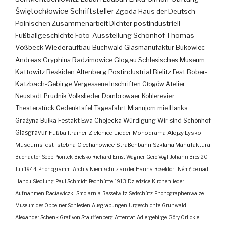
Świętochłowice
Schriftsteller
Zgoda
Haus der Deutsch-
Polnischen Zusammenarbeit
Dichter
postindustriell
Fußballgeschichte
Foto-Ausstellung
Schönhof
Thomas
Voßbeck
Wiederaufbau
Buchwald
Glasmanufaktur
Bukowiec
Andreas Gryphius
Radzimowice
Glogau
Schlesisches Museum
Kattowitz
Beskiden
Altenberg
Postindustrial
Bielitz
Fest
Bober-
Katzbach-Gebirge
Vergessene Inschriften
Głogów
Atelier
Neustadt
Prudnik
Volkslieder
Dombrowaer Kohlerevier
Theaterstück
Gedenktafel
Tagesfahrt
Mianujom mie Hanka
Grażyna Bułka
Festakt
Ewa Chojecka
Würdigung
Wir sind Schönhof
Glasgravur
Fußballtrainer
Zieleniec
Lieder
Monodrama
Alojzy Lysko
Museumsfest
Istebna
Ciechanowice
Straßenbahn
Szklana Manufaktura
Buchautor
Sepp Piontek
Bielsko
Richard Ernst Wagner
Gero Vogl
Johann Bros
20.
Juli 1944
Phonogramm-Archiv
Niemtschitz an der Hanna
Roseldorf
Némčice nad
Hanou
Siedlung
Paul Schmidt
Pechhütte
1913
Dziedzice
Kirchenlieder
Aufnahmen
Racławiczki
Smolarnia
Rasselwitz
Sedschütz
Phonographenwalze
Museum des Oppelner Schlesien
Ausgrabungen
Urgeschichte
Grunwald
Alexander Schenk Graf von Stauffenberg
Attentat
Adlergebirge
Góry Orlickie