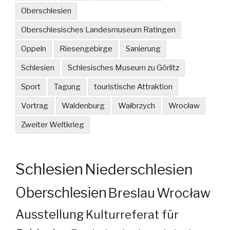
Oberschlesien
Oberschlesisches Landesmuseum Ratingen
Oppeln
Riesengebirge
Sanierung
Schlesien
Schlesisches Museum zu Görlitz
Sport
Tagung
touristische Attraktion
Vortrag
Waldenburg
Wałbrzych
Wrocław
Zweiter Weltkrieg
Schlesien
Niederschlesien
Oberschlesien
Breslau
Wrocław
Ausstellung
Kulturreferat für