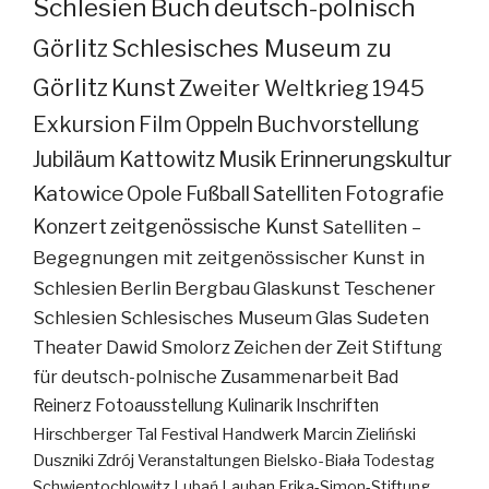
Schlesien
Buch
deutsch-polnisch
Görlitz
Schlesisches Museum zu
Görlitz
Kunst
Zweiter Weltkrieg
1945
Exkursion
Film
Oppeln
Buchvorstellung
Jubiläum
Kattowitz
Musik
Erinnerungskultur
Katowice
Opole
Fußball
Satelliten
Fotografie
Konzert
zeitgenössische Kunst
Satelliten –
Begegnungen mit zeitgenössischer Kunst in
Schlesien
Berlin
Bergbau
Glaskunst
Teschener
Schlesien
Schlesisches Museum
Glas
Sudeten
Theater
Dawid Smolorz
Zeichen der Zeit
Stiftung
für deutsch-polnische Zusammenarbeit
Bad
Reinerz
Fotoausstellung
Kulinarik
Inschriften
Hirschberger Tal
Festival
Handwerk
Marcin Zieliński
Duszniki Zdrój
Veranstaltungen
Bielsko-Biała
Todestag
Schwientochlowitz
Lubań
Lauban
Erika-Simon-Stiftung