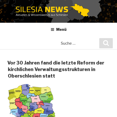
Zum
Inhalt
springen
Menü
Suche
Suc
nach:
Vor 30 Jahren fand die letzte Reform der
kirchlichen Verwaltungsstrukturen in
Oberschlesien statt