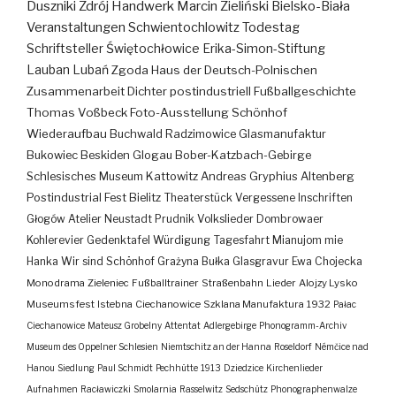
Duszniki Zdrój
Handwerk
Marcin Zieliński
Bielsko-Biała
Veranstaltungen
Schwientochlowitz
Todestag
Schriftsteller
Świętochłowice
Erika-Simon-Stiftung
Lauban
Lubań
Zgoda
Haus der Deutsch-Polnischen
Zusammenarbeit
Dichter
postindustriell
Fußballgeschichte
Thomas Voßbeck
Foto-Ausstellung
Schönhof
Wiederaufbau
Buchwald
Radzimowice
Glasmanufaktur
Bukowiec
Beskiden
Glogau
Bober-Katzbach-Gebirge
Schlesisches Museum Kattowitz
Andreas Gryphius
Altenberg
Postindustrial
Fest
Bielitz
Theaterstück
Vergessene Inschriften
Głogów
Atelier
Neustadt
Prudnik
Volkslieder
Dombrowaer
Kohlerevier
Gedenktafel
Würdigung
Tagesfahrt
Mianujom mie
Hanka
Wir sind Schönhof
Grażyna Bułka
Glasgravur
Ewa Chojecka
Monodrama
Zieleniec
Fußballtrainer
Straßenbahn
Lieder
Alojzy Lysko
Museumsfest
Istebna
Ciechanowice
Szklana Manufaktura
1932
Pałac
Ciechanowice
Mateusz Grobelny
Attentat
Adlergebirge
Phonogramm-Archiv
Museum des Oppelner Schlesien
Niemtschitz an der Hanna
Roseldorf
Némčice nad
Hanou
Siedlung
Paul Schmidt
Pechhütte
1913
Dziedzice
Kirchenlieder
Aufnahmen
Racławiczki
Smolarnia
Rasselwitz
Sedschütz
Phonographenwalze