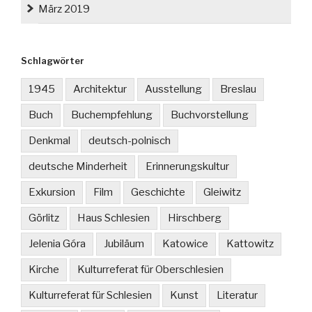
März 2019
Schlagwörter
1945
Architektur
Ausstellung
Breslau
Buch
Buchempfehlung
Buchvorstellung
Denkmal
deutsch-polnisch
deutsche Minderheit
Erinnerungskultur
Exkursion
Film
Geschichte
Gleiwitz
Görlitz
Haus Schlesien
Hirschberg
Jelenia Góra
Jubiläum
Katowice
Kattowitz
Kirche
Kulturreferat für Oberschlesien
Kulturreferat für Schlesien
Kunst
Literatur