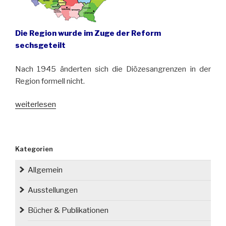
Die Region wurde im Zuge der Reform
sechsgeteilt
Nach 1945 änderten sich die Diözesangrenzen in der
Region formell nicht.
„Vor
weiterlesen
30
Jahren
fand
Kategorien
die
letzte
Allgemein
Reform
der
Ausstellungen
kirchlichen
Bücher & Publikationen
Verwaltungsstrukturen
in