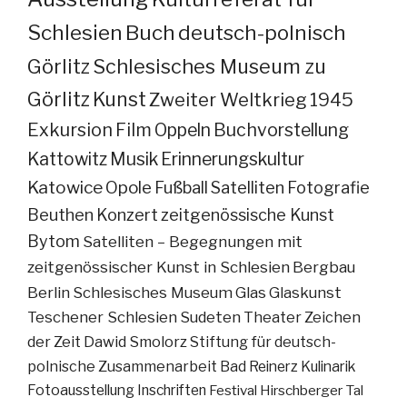
Schlesien
Buch
deutsch-polnisch
Görlitz
Schlesisches Museum zu
Görlitz
Kunst
Zweiter Weltkrieg
1945
Exkursion
Film
Oppeln
Buchvorstellung
Kattowitz
Musik
Erinnerungskultur
Katowice
Opole
Fußball
Satelliten
Fotografie
Beuthen
Konzert
zeitgenössische Kunst
Bytom
Satelliten – Begegnungen mit
zeitgenössischer Kunst in Schlesien
Bergbau
Berlin
Schlesisches Museum
Glas
Glaskunst
Teschener Schlesien
Sudeten
Theater
Zeichen
der Zeit
Dawid Smolorz
Stiftung für deutsch-
polnische Zusammenarbeit
Bad Reinerz
Kulinarik
Fotoausstellung
Inschriften
Festival
Hirschberger Tal