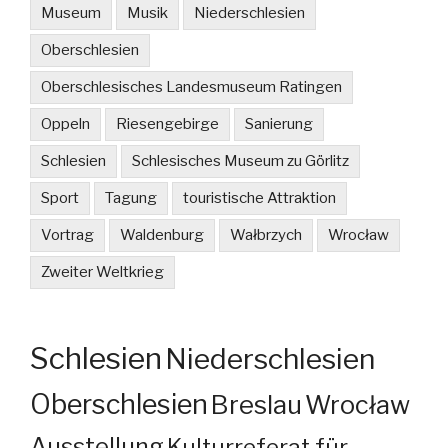
Museum
Musik
Niederschlesien
Oberschlesien
Oberschlesisches Landesmuseum Ratingen
Oppeln
Riesengebirge
Sanierung
Schlesien
Schlesisches Museum zu Görlitz
Sport
Tagung
touristische Attraktion
Vortrag
Waldenburg
Wałbrzych
Wrocław
Zweiter Weltkrieg
Schlesien
Niederschlesien
Oberschlesien
Breslau
Wrocław
Ausstellung
Kulturreferat für