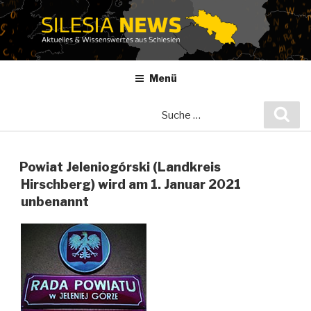
Zum
Inhalt
springen
Menü
Suche
Suc
nach:
Powiat Jeleniogórski (Landkreis
Hirschberg) wird am 1. Januar 2021
unbenannt