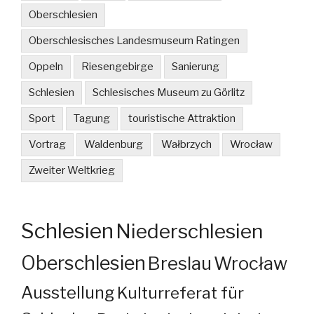
Oberschlesien
Oberschlesisches Landesmuseum Ratingen
Oppeln
Riesengebirge
Sanierung
Schlesien
Schlesisches Museum zu Görlitz
Sport
Tagung
touristische Attraktion
Vortrag
Waldenburg
Wałbrzych
Wrocław
Zweiter Weltkrieg
Schlesien
Niederschlesien
Oberschlesien
Breslau
Wrocław
Ausstellung
Kulturreferat für