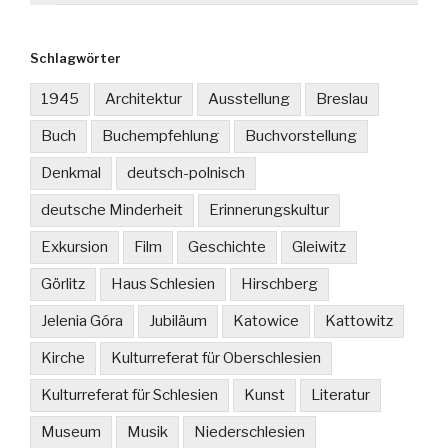
Schlagwörter
1945
Architektur
Ausstellung
Breslau
Buch
Buchempfehlung
Buchvorstellung
Denkmal
deutsch-polnisch
deutsche Minderheit
Erinnerungskultur
Exkursion
Film
Geschichte
Gleiwitz
Görlitz
Haus Schlesien
Hirschberg
Jelenia Góra
Jubiläum
Katowice
Kattowitz
Kirche
Kulturreferat für Oberschlesien
Kulturreferat für Schlesien
Kunst
Literatur
Museum
Musik
Niederschlesien