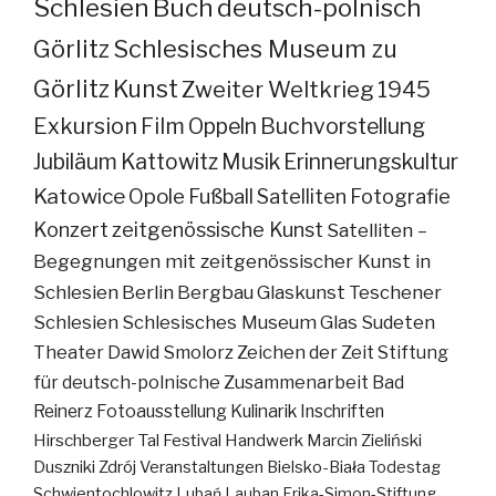
Schlesien
Buch
deutsch-polnisch
Görlitz
Schlesisches Museum zu
Görlitz
Kunst
Zweiter Weltkrieg
1945
Exkursion
Film
Oppeln
Buchvorstellung
Jubiläum
Kattowitz
Musik
Erinnerungskultur
Katowice
Opole
Fußball
Satelliten
Fotografie
Konzert
zeitgenössische Kunst
Satelliten –
Begegnungen mit zeitgenössischer Kunst in
Schlesien
Berlin
Bergbau
Glaskunst
Teschener
Schlesien
Schlesisches Museum
Glas
Sudeten
Theater
Dawid Smolorz
Zeichen der Zeit
Stiftung
für deutsch-polnische Zusammenarbeit
Bad
Reinerz
Fotoausstellung
Kulinarik
Inschriften
Hirschberger Tal
Festival
Handwerk
Marcin Zieliński
Duszniki Zdrój
Veranstaltungen
Bielsko-Biała
Todestag
Schwientochlowitz
Lubań
Lauban
Erika-Simon-Stiftung