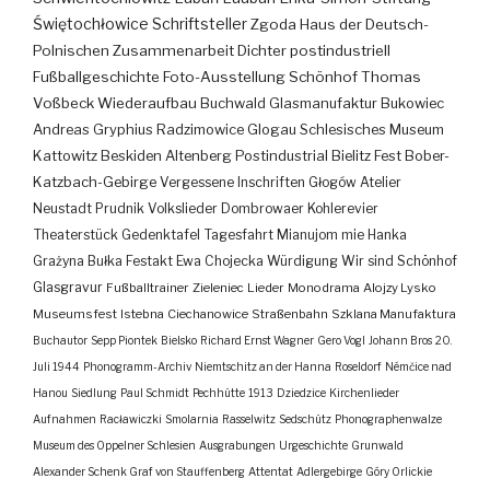
Świętochłowice
Schriftsteller
Zgoda
Haus der Deutsch-
Polnischen Zusammenarbeit
Dichter
postindustriell
Fußballgeschichte
Foto-Ausstellung
Schönhof
Thomas
Voßbeck
Wiederaufbau
Buchwald
Glasmanufaktur
Bukowiec
Andreas Gryphius
Radzimowice
Glogau
Schlesisches Museum
Kattowitz
Beskiden
Altenberg
Postindustrial
Bielitz
Fest
Bober-
Katzbach-Gebirge
Vergessene Inschriften
Głogów
Atelier
Neustadt
Prudnik
Volkslieder
Dombrowaer Kohlerevier
Theaterstück
Gedenktafel
Tagesfahrt
Mianujom mie Hanka
Grażyna Bułka
Festakt
Ewa Chojecka
Würdigung
Wir sind Schönhof
Glasgravur
Fußballtrainer
Zieleniec
Lieder
Monodrama
Alojzy Lysko
Museumsfest
Istebna
Ciechanowice
Straßenbahn
Szklana Manufaktura
Buchautor
Sepp Piontek
Bielsko
Richard Ernst Wagner
Gero Vogl
Johann Bros
20.
Juli 1944
Phonogramm-Archiv
Niemtschitz an der Hanna
Roseldorf
Némčice nad
Hanou
Siedlung
Paul Schmidt
Pechhütte
1913
Dziedzice
Kirchenlieder
Aufnahmen
Racławiczki
Smolarnia
Rasselwitz
Sedschütz
Phonographenwalze
Museum des Oppelner Schlesien
Ausgrabungen
Urgeschichte
Grunwald
Alexander Schenk Graf von Stauffenberg
Attentat
Adlergebirge
Góry Orlickie