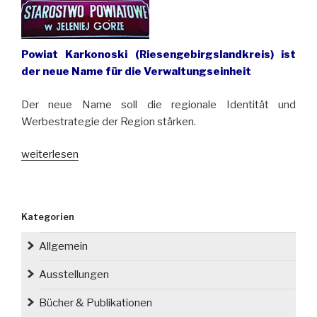
Powiat Karkonoski (Riesengebirgslandkreis) ist
der neue Name für die Verwaltungseinheit
Der neue Name soll die regionale Identität und
Werbestrategie der Region stärken.
„Powiat
weiterlesen
Jeleniogórski
(Landkreis
Hirschberg)
Kategorien
wird
am
Allgemein
1.
Januar
Ausstellungen
2021
Bücher & Publikationen
unbenannt“