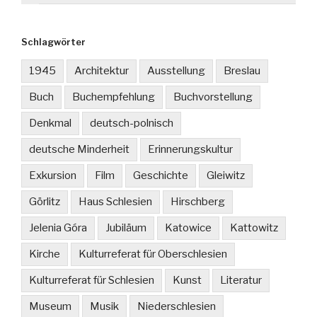
Schlagwörter
1945
Architektur
Ausstellung
Breslau
Buch
Buchempfehlung
Buchvorstellung
Denkmal
deutsch-polnisch
deutsche Minderheit
Erinnerungskultur
Exkursion
Film
Geschichte
Gleiwitz
Görlitz
Haus Schlesien
Hirschberg
Jelenia Góra
Jubiläum
Katowice
Kattowitz
Kirche
Kulturreferat für Oberschlesien
Kulturreferat für Schlesien
Kunst
Literatur
Museum
Musik
Niederschlesien