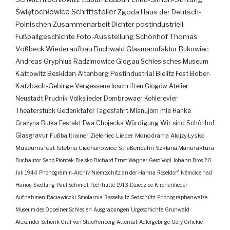
Świętochłowice
Schriftsteller
Zgoda
Haus der Deutsch-
Polnischen Zusammenarbeit
Dichter
postindustriell
Fußballgeschichte
Foto-Ausstellung
Schönhof
Thomas
Voßbeck
Wiederaufbau
Buchwald
Glasmanufaktur
Bukowiec
Andreas Gryphius
Radzimowice
Glogau
Schlesisches Museum
Kattowitz
Beskiden
Altenberg
Postindustrial
Bielitz
Fest
Bober-
Katzbach-Gebirge
Vergessene Inschriften
Głogów
Atelier
Neustadt
Prudnik
Volkslieder
Dombrowaer Kohlerevier
Theaterstück
Gedenktafel
Tagesfahrt
Mianujom mie Hanka
Grażyna Bułka
Festakt
Ewa Chojecka
Würdigung
Wir sind Schönhof
Glasgravur
Fußballtrainer
Zieleniec
Lieder
Monodrama
Alojzy Lysko
Museumsfest
Istebna
Ciechanowice
Straßenbahn
Szklana Manufaktura
Buchautor
Sepp Piontek
Bielsko
Richard Ernst Wagner
Gero Vogl
Johann Bros
20.
Juli 1944
Phonogramm-Archiv
Niemtschitz an der Hanna
Roseldorf
Némčice nad
Hanou
Siedlung
Paul Schmidt
Pechhütte
1913
Dziedzice
Kirchenlieder
Aufnahmen
Racławiczki
Smolarnia
Rasselwitz
Sedschütz
Phonographenwalze
Museum des Oppelner Schlesien
Ausgrabungen
Urgeschichte
Grunwald
Alexander Schenk Graf von Stauffenberg
Attentat
Adlergebirge
Góry Orlickie