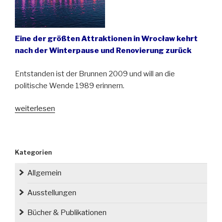
Eine der größten Attraktionen in Wrocław kehrt
nach der Winterpause und Renovierung zurück
Entstanden ist der Brunnen 2009 und will an die
politische Wende 1989 erinnern.
„Der
weiterlesen
Multimedia-
Brunnen
an
Kategorien
der
Jahrhunderthalle
Allgemein
in
Wrocław
Ausstellungen
(Breslau)
Bücher & Publikationen
begeistert