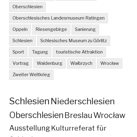
Oberschlesien
Oberschlesisches Landesmuseum Ratingen
Oppeln
Riesengebirge
Sanierung
Schlesien
Schlesisches Museum zu Görlitz
Sport
Tagung
touristische Attraktion
Vortrag
Waldenburg
Wałbrzych
Wrocław
Zweiter Weltkrieg
Schlesien
Niederschlesien
Oberschlesien
Breslau
Wrocław
Ausstellung
Kulturreferat für