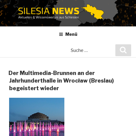
Zum
Inhalt
springen
Menü
Suche
Suc
nach:
Der Multimedia-Brunnen an der
Jahrhunderthalle in Wrocław (Breslau)
begeistert wieder