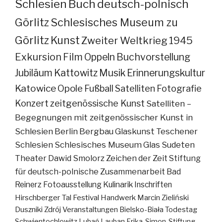
Schlesien
Buch
deutsch-polnisch
Görlitz
Schlesisches Museum zu
Görlitz
Kunst
Zweiter Weltkrieg
1945
Exkursion
Film
Oppeln
Buchvorstellung
Jubiläum
Kattowitz
Musik
Erinnerungskultur
Katowice
Opole
Fußball
Satelliten
Fotografie
Konzert
zeitgenössische Kunst
Satelliten –
Begegnungen mit zeitgenössischer Kunst in
Schlesien
Berlin
Bergbau
Glaskunst
Teschener
Schlesien
Schlesisches Museum
Glas
Sudeten
Theater
Dawid Smolorz
Zeichen der Zeit
Stiftung
für deutsch-polnische Zusammenarbeit
Bad
Reinerz
Fotoausstellung
Kulinarik
Inschriften
Hirschberger Tal
Festival
Handwerk
Marcin Zieliński
Duszniki Zdrój
Veranstaltungen
Bielsko-Biała
Todestag
Schwientochlowitz
Lubań
Lauban
Erika-Simon-Stiftung