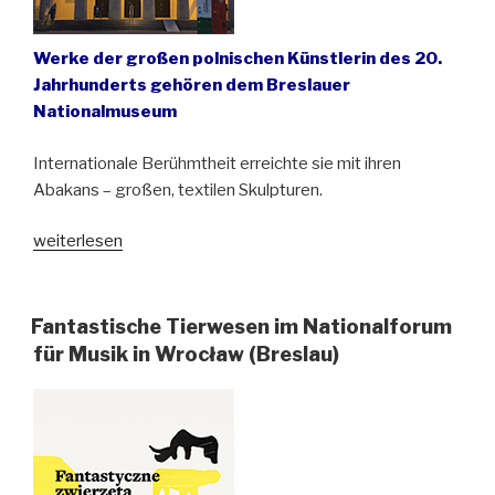
Werke der großen polnischen Künstlerin des 20.
Jahrhunderts gehören dem Breslauer
Nationalmuseum
Internationale Berühmtheit erreichte sie mit ihren
Abakans – großen, textilen Skulpturen.
„Abakamania
weiterlesen
–
ein
Film
Fantastische Tierwesen im Nationalforum
über
für Musik in Wrocław (Breslau)
Magdalena
Abakanowicz“