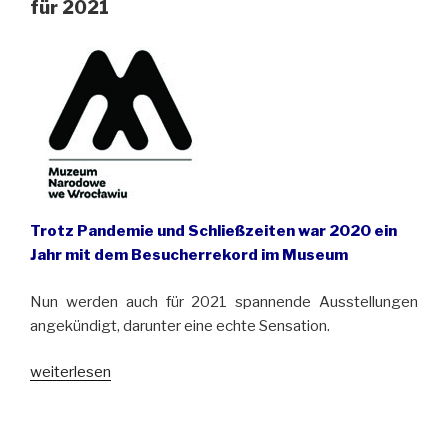
für 2021
in
Wrocław
(Breslau)“
Trotz Pandemie und Schließzeiten war 2020 ein
Jahr mit dem Besucherrekord im Museum
Nun werden auch für 2021 spannende Ausstellungen
angekündigt, darunter eine echte Sensation.
„Ausstellungspläne
weiterlesen
des
Muzeum
Narodowe