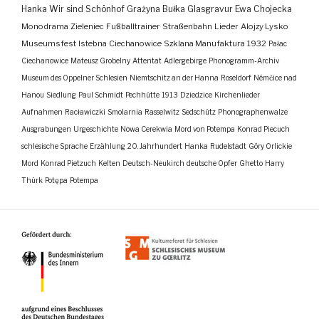
Hanka
Wir sind Schönhof
Grażyna Bułka
Glasgravur
Ewa Chojecka
Monodrama
Zieleniec
Fußballtrainer
Straßenbahn
Lieder
Alojzy Lysko
Museumsfest
Istebna
Ciechanowice
Szklana Manufaktura
1932
Pałac
Ciechanowice
Mateusz Grobelny
Attentat
Adlergebirge
Phonogramm-Archiv
Museum des Oppelner Schlesien
Niemtschitz an der Hanna
Roseldorf
Némčice nad
Hanou
Siedlung
Paul Schmidt
Pechhütte
1913
Dziedzice
Kirchenlieder
Aufnahmen
Racławiczki
Smolarnia
Rasselwitz
Sedschütz
Phonographenwalze
Ausgrabungen
Urgeschichte
Nowa Cerekwia
Mord von Potempa
Konrad Piecuch
schlesische Sprache
Erzählung
20. Jahrhundert
Hanka
Rudelstadt
Góry Orlickie
Mord
Konrad Pietzuch
Kelten
Deutsch-Neukirch
deutsche Opfer
Ghetto
Harry
Thürk
Potępa
Potempa