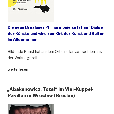
Die neue Breslauer Philharmonie setzt auf Dialog
der Künste und wird zum Ort der Kunst und Kultur
im Allgemeinen
Bildende Kunst hat an dem Ort eine lange Tradition aus
der Vorkriegszeit.
„Fantastische
weiterlesen
Tierwesen
im
Nationalforum
„Abakanowicz. Total“ im Vier-Kuppel-
für
Pavillon in Wrocław (Breslau)
Musik
in
Wrocław