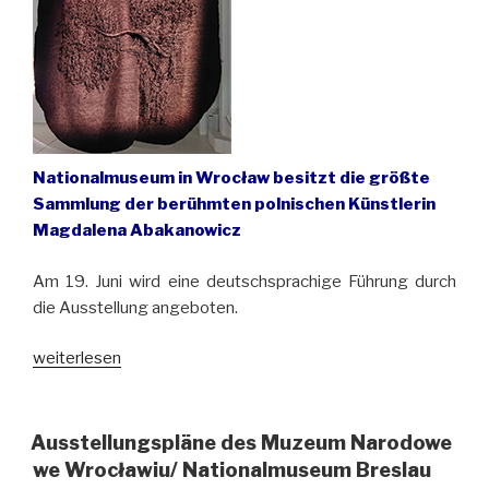
(Breslau)“
Nationalmuseum in Wrocław besitzt die größte
Sammlung der berühmten polnischen Künstlerin
Magdalena Abakanowicz
Am 19. Juni wird eine deutschsprachige Führung durch
die Ausstellung angeboten.
„„Abakanowicz.
weiterlesen
Total“
im
Vier-
Ausstellungspläne des Muzeum Narodowe
Kuppel-
we Wrocławiu/ Nationalmuseum Breslau
Pavillon