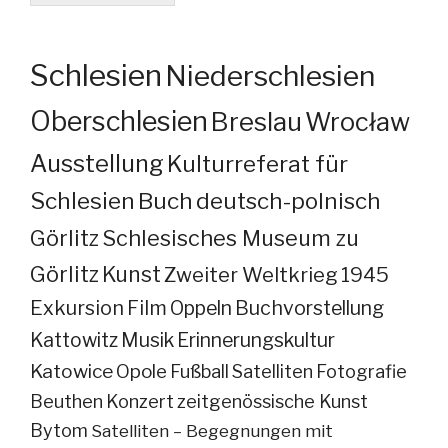
Schlesien
Niederschlesien
Oberschlesien
Breslau
Wrocław
Ausstellung
Kulturreferat für
Schlesien
Buch
deutsch-polnisch
Görlitz
Schlesisches Museum zu
Görlitz
Kunst
Zweiter Weltkrieg
1945
Exkursion
Film
Oppeln
Buchvorstellung
Kattowitz
Musik
Erinnerungskultur
Katowice
Opole
Fußball
Satelliten
Fotografie
Beuthen
Konzert
zeitgenössische Kunst
Bytom
Satelliten – Begegnungen mit