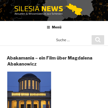
Zum
Inhalt
springen
Menü
Suche
Suc
nach:
Abakamania – ein Film über Magdalena
Abakanowicz