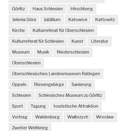
Görlitz
Haus Schlesien
Hirschberg
Jelenia Góra
Jubiläum
Katowice
Kattowitz
Kirche
Kulturreferat für Oberschlesien
Kulturreferat für Schlesien
Kunst
Literatur
Museum
Musik
Niederschlesien
Oberschlesien
Oberschlesisches Landesmuseum Ratingen
Oppeln
Riesengebirge
Sanierung
Schlesien
Schlesisches Museum zu Görlitz
Sport
Tagung
touristische Attraktion
Vortrag
Waldenburg
Wałbrzych
Wrocław
Zweiter Weltkrieg