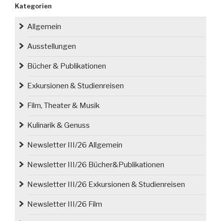
Kategorien
we
Wrocławiu/
Allgemein
Nationalmuseum
Breslau
Ausstellungen
für
Bücher & Publikationen
2021“
Exkursionen & Studienreisen
Film, Theater & Musik
Kulinarik & Genuss
Newsletter III/26 Allgemein
Newsletter III/26 Bücher&Publikationen
Newsletter III/26 Exkursionen & Studienreisen
Newsletter III/26 Film