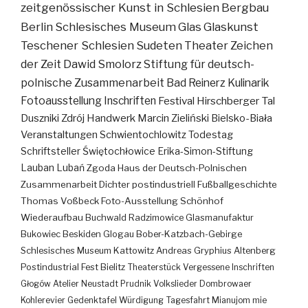
zeitgenössischer Kunst in Schlesien
Bergbau
Berlin
Schlesisches Museum
Glas
Glaskunst
Teschener Schlesien
Sudeten
Theater
Zeichen
der Zeit
Dawid Smolorz
Stiftung für deutsch-
polnische Zusammenarbeit
Bad Reinerz
Kulinarik
Fotoausstellung
Inschriften
Festival
Hirschberger Tal
Duszniki Zdrój
Handwerk
Marcin Zieliński
Bielsko-Biała
Veranstaltungen
Schwientochlowitz
Todestag
Schriftsteller
Świętochłowice
Erika-Simon-Stiftung
Lauban
Lubań
Zgoda
Haus der Deutsch-Polnischen
Zusammenarbeit
Dichter
postindustriell
Fußballgeschichte
Thomas Voßbeck
Foto-Ausstellung
Schönhof
Wiederaufbau
Buchwald
Radzimowice
Glasmanufaktur
Bukowiec
Beskiden
Glogau
Bober-Katzbach-Gebirge
Schlesisches Museum Kattowitz
Andreas Gryphius
Altenberg
Postindustrial
Fest
Bielitz
Theaterstück
Vergessene Inschriften
Głogów
Atelier
Neustadt
Prudnik
Volkslieder
Dombrowaer
Kohlerevier
Gedenktafel
Würdigung
Tagesfahrt
Mianujom mie