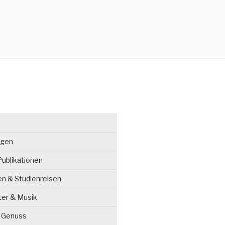
ngen
ublikationen
en & Studienreisen
ter & Musik
& Genuss