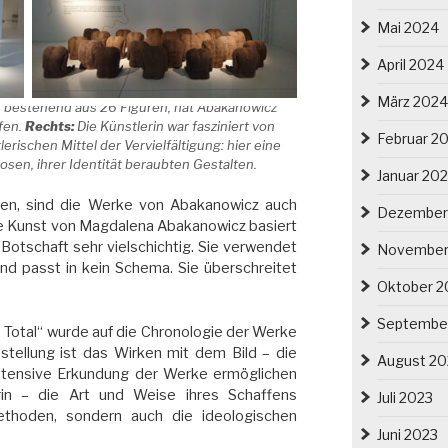
Mai 2024
April 2024
März 2024
 bestehend aus 26 Figuren, hat Abakanowicz
fen.
Rechts:
Die Künstlerin war fasziniert von
Februar 2
ischen Mittel der Vervielfältigung: hier eine
sen, ihrer Identität beraubten Gestalten.
Januar 20
fen, sind die Werke von Abakanowicz auch
Dezember
Die Kunst von Magdalena Abakanowicz basiert
er Botschaft sehr vielschichtig. Sie verwendet
November
d passt in kein Schema. Sie überschreitet
Oktober 2
.
Septembe
 Total“ wurde auf die Chronologie der Werke
sstellung ist das Wirken mit dem Bild – die
August 20
intensive Erkundung der Werke ermöglichen
rin – die Art und Weise ihres Schaffens
Juli 2023
ethoden, sondern auch die ideologischen
Juni 2023