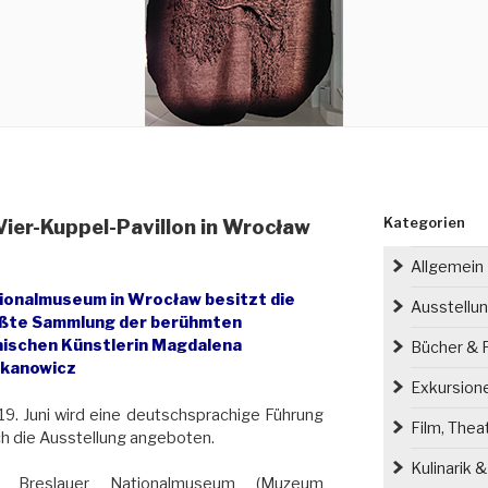
Kategorien
Vier-Kuppel-Pavillon in Wrocław
Allgemein
ionalmuseum in Wrocław besitzt die
Ausstellu
ßte Sammlung der berühmten
nischen Künstlerin Magdalena
Bücher & P
kanowicz
Exkursion
9. Juni wird eine deutschsprachige Führung
Film, Thea
h die Ausstellung angeboten.
Kulinarik 
 Breslauer Nationalmuseum (Muzeum