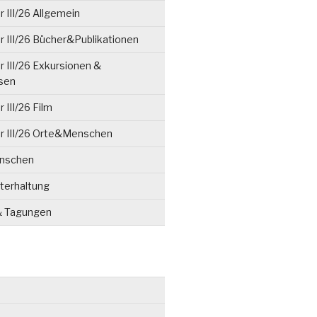
 III/26 Allgemein
 III/26 Bücher&Publikationen
 III/26 Exkursionen &
isen
 III/26 Film
r III/26 Orte&Menschen
enschen
terhaltung
& Tagungen