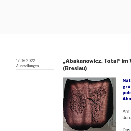
„Abakanowicz. Total“ im 
Veröffentlicht
17.06.2022
am
Ausstellungen
(Breslau)
Nat
grö
pol
Aba
Am 1
durc
Das