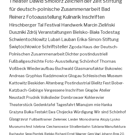
Theater
Dawid Smolorz
Zeichen der Zeit
Stiftung
für deutsch-polnische Zusammenarbeit
Bad
Reinerz
Fotoausstellung
Kulinarik
Inschriften
Hirschberger Tal
Festival
Handwerk
Marcin Zieliński
Duszniki Zdrój
Veranstaltungen
Bielsko-Biała
Todestag
Schwientochlowitz
Lubań
Lauban
Erika-Simon-Stiftung
Świętochłowice
Schriftsteller
Zgoda
Haus der Deutsch-
Polnischen Zusammenarbeit
Dichter
postindustriell
Fußballgeschichte
Foto-Ausstellung
Schönhof
Thomas
Voßbeck
Wiederaufbau
Buchwald
Glasmanufaktur
Bukowiec
Andreas Gryphius
Radzimowice
Glogau
Schlesisches Museum
Kattowitz
Beskiden
Altenberg
Postindustrial
Bielitz
Fest
Bober-
Katzbach-Gebirge
Vergessene Inschriften
Głogów
Atelier
Neustadt
Prudnik
Volkslieder
Dombrowaer Kohlerevier
Theaterstück
Gedenktafel
Tagesfahrt
Mianujom mie Hanka
Grażyna Bułka
Festakt
Ewa Chojecka
Würdigung
Wir sind Schönhof
Glasgravur
Fußballtrainer
Zieleniec
Lieder
Monodrama
Alojzy Lysko
Museumsfest
Istebna
Ciechanowice
Straßenbahn
Szklana Manufaktura
Buchautor
Sepp Piontek
Bielsko
Richard Ernst Wagner
Gero Vogl
Johann Bros
20.