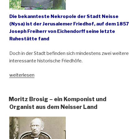
Die bekannteste Nekropole der Stadt Neisse
(Nysa) ist der Jerusalemer Friedhof, auf dem 1857
Joseph Freiherr von Eichendorff seine letzte
Ruhestätte fand
Doch in der Stadt befinden sich mindestens zwei weitere
interessante historische Friedhöfe.
„Neisser
weiterlesen
Friedhöfe
–
Schönheit
Moritz Brosig – ein Komponist und
trotz
Organist aus dem Neisser Land
Zerstörung“