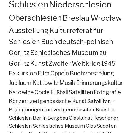
Schlesien
Niederschlesien
Oberschlesien
Breslau
Wrocław
Ausstellung
Kulturreferat für
Schlesien
Buch
deutsch-polnisch
Görlitz
Schlesisches Museum zu
Görlitz
Kunst
Zweiter Weltkrieg
1945
Exkursion
Film
Oppeln
Buchvorstellung
Jubiläum
Kattowitz
Musik
Erinnerungskultur
Katowice
Opole
Fußball
Satelliten
Fotografie
Konzert
zeitgenössische Kunst
Satelliten –
Begegnungen mit zeitgenössischer Kunst in
Schlesien
Berlin
Bergbau
Glaskunst
Teschener
Schlesien
Schlesisches Museum
Glas
Sudeten