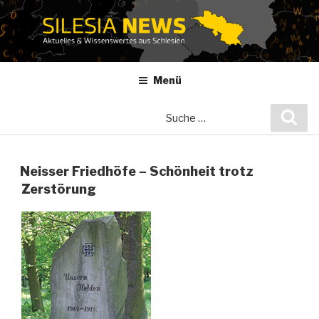
Zum
Inhalt
springen
Menü
Suche
Suc
nach:
Neisser Friedhöfe – Schönheit trotz
Zerstörung