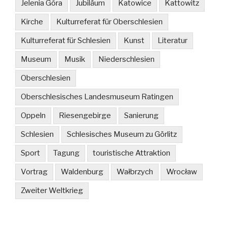
Jelenia Góra
Jubiläum
Katowice
Kattowitz
Kirche
Kulturreferat für Oberschlesien
Kulturreferat für Schlesien
Kunst
Literatur
Museum
Musik
Niederschlesien
Oberschlesien
Oberschlesisches Landesmuseum Ratingen
Oppeln
Riesengebirge
Sanierung
Schlesien
Schlesisches Museum zu Görlitz
Sport
Tagung
touristische Attraktion
Vortrag
Waldenburg
Wałbrzych
Wrocław
Zweiter Weltkrieg