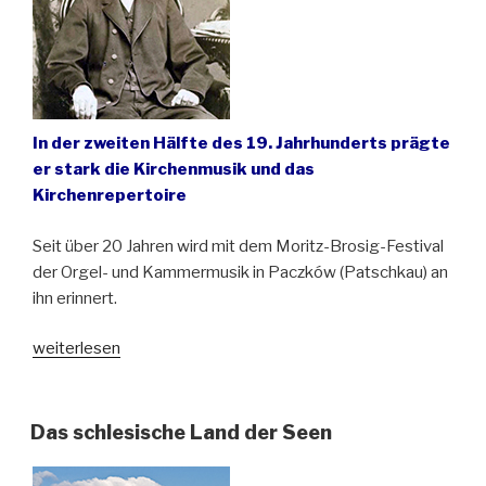
In der zweiten Hälfte des 19. Jahrhunderts prägte
er stark die Kirchenmusik und das
Kirchenrepertoire
Seit über 20 Jahren wird mit dem Moritz-Brosig-Festival
der Orgel- und Kammermusik in Paczków (Patschkau) an
ihn erinnert.
„Moritz
weiterlesen
Brosig
–
ein
Das schlesische Land der Seen
Komponist
und