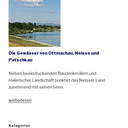
Organist
aus
dem
Neisser
Land“
Die Gewässer von Ottmachau, Neisse und
Patschkau
Neben beeindruckenden Baudenkmälern und
malerischer Landschaft punktet das Neisser Land
zunehmend mit seinen Seen.
„Das
weiterlesen
schlesische
Land
der
Kategorien
Seen“