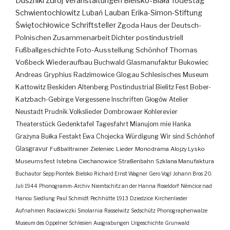
Duszniki Zdrój
Veranstaltungen
Bielsko-Biała
Todestag
Schwientochlowitz
Lubań
Lauban
Erika-Simon-Stiftung
Świętochłowice
Schriftsteller
Zgoda
Haus der Deutsch-
Polnischen Zusammenarbeit
Dichter
postindustriell
Fußballgeschichte
Foto-Ausstellung
Schönhof
Thomas
Voßbeck
Wiederaufbau
Buchwald
Glasmanufaktur
Bukowiec
Andreas Gryphius
Radzimowice
Glogau
Schlesisches Museum
Kattowitz
Beskiden
Altenberg
Postindustrial
Bielitz
Fest
Bober-
Katzbach-Gebirge
Vergessene Inschriften
Głogów
Atelier
Neustadt
Prudnik
Volkslieder
Dombrowaer Kohlerevier
Theaterstück
Gedenktafel
Tagesfahrt
Mianujom mie Hanka
Grażyna Bułka
Festakt
Ewa Chojecka
Würdigung
Wir sind Schönhof
Glasgravur
Fußballtrainer
Zieleniec
Lieder
Monodrama
Alojzy Lysko
Museumsfest
Istebna
Ciechanowice
Straßenbahn
Szklana Manufaktura
Buchautor
Sepp Piontek
Bielsko
Richard Ernst Wagner
Gero Vogl
Johann Bros
20.
Juli 1944
Phonogramm-Archiv
Niemtschitz an der Hanna
Roseldorf
Némčice nad
Hanou
Siedlung
Paul Schmidt
Pechhütte
1913
Dziedzice
Kirchenlieder
Aufnahmen
Racławiczki
Smolarnia
Rasselwitz
Sedschütz
Phonographenwalze
Museum des Oppelner Schlesien
Ausgrabungen
Urgeschichte
Grunwald