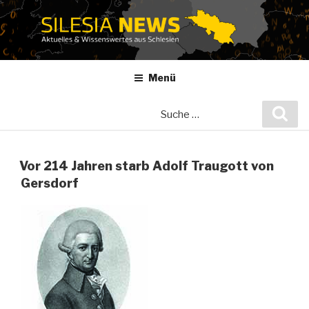
Zum
Inhalt
springen
Menü
Suche
Suc
nach:
Vor 214 Jahren starb Adolf Traugott von
Gersdorf