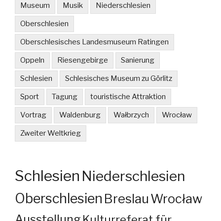
Museum
Musik
Niederschlesien
Oberschlesien
Oberschlesisches Landesmuseum Ratingen
Oppeln
Riesengebirge
Sanierung
Schlesien
Schlesisches Museum zu Görlitz
Sport
Tagung
touristische Attraktion
Vortrag
Waldenburg
Wałbrzych
Wrocław
Zweiter Weltkrieg
Schlesien
Niederschlesien
Oberschlesien
Breslau
Wrocław
Ausstellung
Kulturreferat für