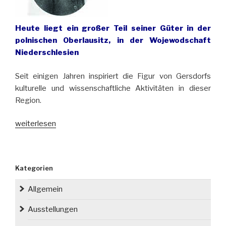
Heute liegt ein großer Teil seiner Güter in der
polnischen Oberlausitz, in der Wojewodschaft
Niederschlesien
Seit einigen Jahren inspiriert die Figur von Gersdorfs
kulturelle und wissenschaftliche Aktivitäten in dieser
Region.
„Vor
weiterlesen
214
Jahren
starb
Kategorien
Adolf
Traugott
Allgemein
von
Gersdorf“
Ausstellungen