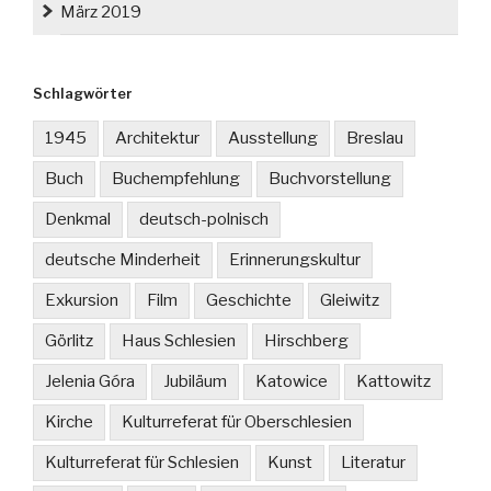
März 2019
Schlagwörter
1945
Architektur
Ausstellung
Breslau
Buch
Buchempfehlung
Buchvorstellung
Denkmal
deutsch-polnisch
deutsche Minderheit
Erinnerungskultur
Exkursion
Film
Geschichte
Gleiwitz
Görlitz
Haus Schlesien
Hirschberg
Jelenia Góra
Jubiläum
Katowice
Kattowitz
Kirche
Kulturreferat für Oberschlesien
Kulturreferat für Schlesien
Kunst
Literatur