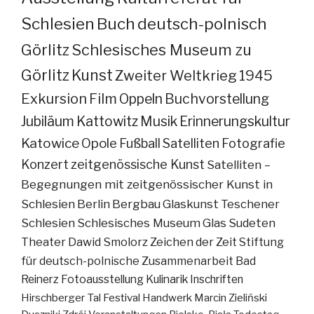
Schlesien
Buch
deutsch-polnisch
Görlitz
Schlesisches Museum zu
Görlitz
Kunst
Zweiter Weltkrieg
1945
Exkursion
Film
Oppeln
Buchvorstellung
Jubiläum
Kattowitz
Musik
Erinnerungskultur
Katowice
Opole
Fußball
Satelliten
Fotografie
Konzert
zeitgenössische Kunst
Satelliten –
Begegnungen mit zeitgenössischer Kunst in
Schlesien
Berlin
Bergbau
Glaskunst
Teschener
Schlesien
Schlesisches Museum
Glas
Sudeten
Theater
Dawid Smolorz
Zeichen der Zeit
Stiftung
für deutsch-polnische Zusammenarbeit
Bad
Reinerz
Fotoausstellung
Kulinarik
Inschriften
Hirschberger Tal
Festival
Handwerk
Marcin Zieliński