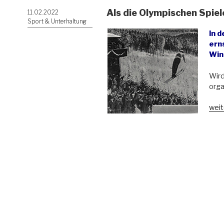
Als die Olympischen Spiel
Veröffentlicht
11.02.2022
am
Sport & Unterhaltung
In 
ern
Win
Wird
orga
„Als
weit
die
Oly
Spie
in
Schr
mögl
war