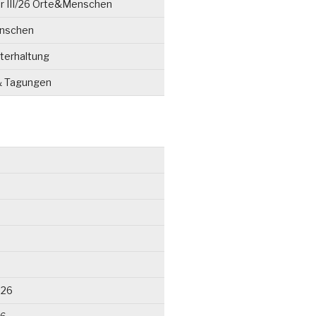
r III/26 Orte&Menschen
enschen
terhaltung
& Tagungen
026