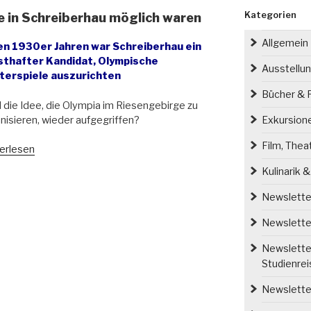
Kategorien
e in Schreiberhau möglich waren
Allgemein
den 1930er Jahren war Schreiberhau ein
sthafter Kandidat, Olympische
Ausstellu
terspiele auszurichten
Bücher & P
 die Idee, die Olympia im Riesengebirge zu
nisieren, wieder aufgegriffen?
Exkursion
Film, Thea
erlesen
Kulinarik 
mpischen
le
Newsletter
eiberhau
Newsletter
ich
Newsletter
en“
Studienre
Newsletter