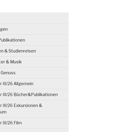
ngen
ublikationen
en & Studienreisen
ter & Musik
& Genuss
 III/26 Allgemein
 III/26 Bücher&Publikationen
 III/26 Exkursionen &
isen
 III/26 Film