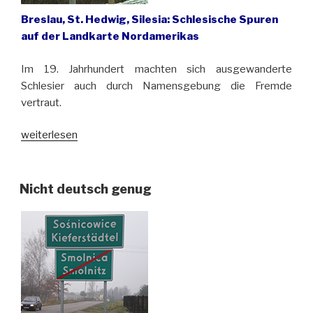
Breslau, St. Hedwig, Silesia: Schlesische Spuren
auf der Landkarte Nordamerikas
Im 19. Jahrhundert machten sich ausgewanderte
Schlesier auch durch Namensgebung die Fremde
vertraut.
„Schlesien
weiterlesen
in
der
Neuen
Nicht deutsch genug
Welt“