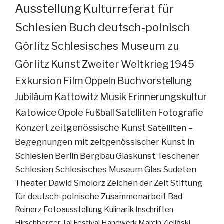
Ausstellung
Kulturreferat für
Schlesien
Buch
deutsch-polnisch
Görlitz
Schlesisches Museum zu
Görlitz
Kunst
Zweiter Weltkrieg
1945
Exkursion
Film
Oppeln
Buchvorstellung
Jubiläum
Kattowitz
Musik
Erinnerungskultur
Katowice
Opole
Fußball
Satelliten
Fotografie
Konzert
zeitgenössische Kunst
Satelliten –
Begegnungen mit zeitgenössischer Kunst in
Schlesien
Berlin
Bergbau
Glaskunst
Teschener
Schlesien
Schlesisches Museum
Glas
Sudeten
Theater
Dawid Smolorz
Zeichen der Zeit
Stiftung
für deutsch-polnische Zusammenarbeit
Bad
Reinerz
Fotoausstellung
Kulinarik
Inschriften
Hirschberger Tal
Festival
Handwerk
Marcin Zieliński