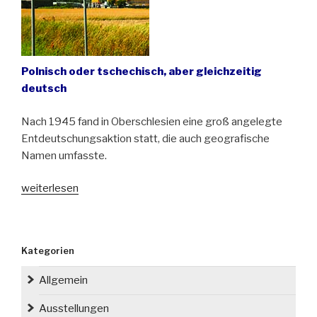
Polnisch oder tschechisch, aber gleichzeitig
deutsch
Nach 1945 fand in Oberschlesien eine groß angelegte
Entdeutschungsaktion statt, die auch geografische
Namen umfasste.
„Deutsch
weiterlesen
klingende
Ortsnamen
in
Kategorien
Oberschlesien“
Allgemein
Ausstellungen