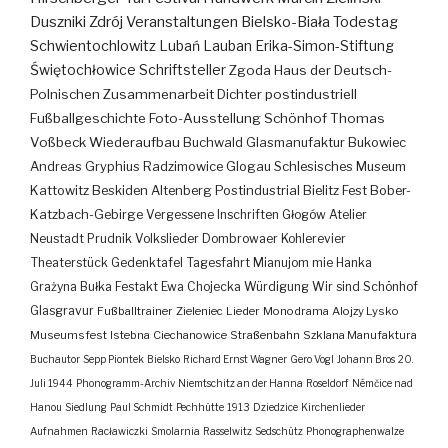
Duszniki Zdrój
Veranstaltungen
Bielsko-Biała
Todestag
Schwientochlowitz
Lubań
Lauban
Erika-Simon-Stiftung
Świętochłowice
Schriftsteller
Zgoda
Haus der Deutsch-
Polnischen Zusammenarbeit
Dichter
postindustriell
Fußballgeschichte
Foto-Ausstellung
Schönhof
Thomas
Voßbeck
Wiederaufbau
Buchwald
Glasmanufaktur
Bukowiec
Andreas Gryphius
Radzimowice
Glogau
Schlesisches Museum
Kattowitz
Beskiden
Altenberg
Postindustrial
Bielitz
Fest
Bober-
Katzbach-Gebirge
Vergessene Inschriften
Głogów
Atelier
Neustadt
Prudnik
Volkslieder
Dombrowaer Kohlerevier
Theaterstück
Gedenktafel
Tagesfahrt
Mianujom mie Hanka
Grażyna Bułka
Festakt
Ewa Chojecka
Würdigung
Wir sind Schönhof
Glasgravur
Fußballtrainer
Zieleniec
Lieder
Monodrama
Alojzy Lysko
Museumsfest
Istebna
Ciechanowice
Straßenbahn
Szklana Manufaktura
Buchautor
Sepp Piontek
Bielsko
Richard Ernst Wagner
Gero Vogl
Johann Bros
20.
Juli 1944
Phonogramm-Archiv
Niemtschitz an der Hanna
Roseldorf
Némčice nad
Hanou
Siedlung
Paul Schmidt
Pechhütte
1913
Dziedzice
Kirchenlieder
Aufnahmen
Racławiczki
Smolarnia
Rasselwitz
Sedschütz
Phonographenwalze