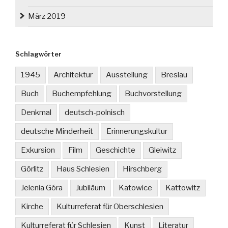
März 2019
Schlagwörter
1945
Architektur
Ausstellung
Breslau
Buch
Buchempfehlung
Buchvorstellung
Denkmal
deutsch-polnisch
deutsche Minderheit
Erinnerungskultur
Exkursion
Film
Geschichte
Gleiwitz
Görlitz
Haus Schlesien
Hirschberg
Jelenia Góra
Jubiläum
Katowice
Kattowitz
Kirche
Kulturreferat für Oberschlesien
Kulturreferat für Schlesien
Kunst
Literatur