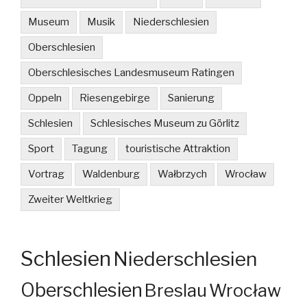
Museum
Musik
Niederschlesien
Oberschlesien
Oberschlesisches Landesmuseum Ratingen
Oppeln
Riesengebirge
Sanierung
Schlesien
Schlesisches Museum zu Görlitz
Sport
Tagung
touristische Attraktion
Vortrag
Waldenburg
Wałbrzych
Wrocław
Zweiter Weltkrieg
Schlesien
Niederschlesien
Oberschlesien
Breslau
Wrocław