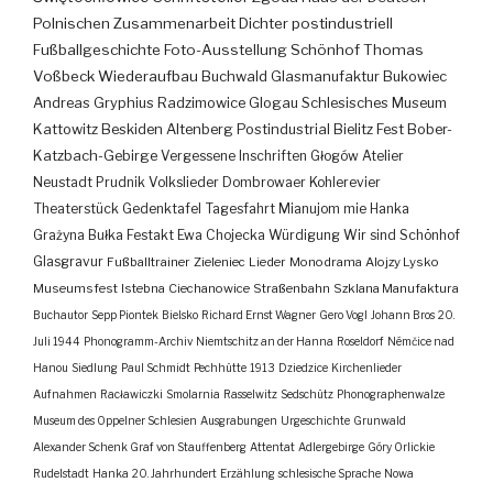
Polnischen Zusammenarbeit
Dichter
postindustriell
Fußballgeschichte
Foto-Ausstellung
Schönhof
Thomas
Voßbeck
Wiederaufbau
Buchwald
Glasmanufaktur
Bukowiec
Andreas Gryphius
Radzimowice
Glogau
Schlesisches Museum
Kattowitz
Beskiden
Altenberg
Postindustrial
Bielitz
Fest
Bober-
Katzbach-Gebirge
Vergessene Inschriften
Głogów
Atelier
Neustadt
Prudnik
Volkslieder
Dombrowaer Kohlerevier
Theaterstück
Gedenktafel
Tagesfahrt
Mianujom mie Hanka
Grażyna Bułka
Festakt
Ewa Chojecka
Würdigung
Wir sind Schönhof
Glasgravur
Fußballtrainer
Zieleniec
Lieder
Monodrama
Alojzy Lysko
Museumsfest
Istebna
Ciechanowice
Straßenbahn
Szklana Manufaktura
Buchautor
Sepp Piontek
Bielsko
Richard Ernst Wagner
Gero Vogl
Johann Bros
20.
Juli 1944
Phonogramm-Archiv
Niemtschitz an der Hanna
Roseldorf
Némčice nad
Hanou
Siedlung
Paul Schmidt
Pechhütte
1913
Dziedzice
Kirchenlieder
Aufnahmen
Racławiczki
Smolarnia
Rasselwitz
Sedschütz
Phonographenwalze
Museum des Oppelner Schlesien
Ausgrabungen
Urgeschichte
Grunwald
Alexander Schenk Graf von Stauffenberg
Attentat
Adlergebirge
Góry Orlickie
Rudelstadt
Hanka
20. Jahrhundert
Erzählung
schlesische Sprache
Nowa