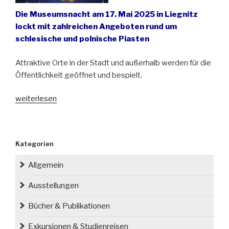
Die Museumsnacht am 17. Mai 2025 in Liegnitz
lockt mit zahlreichen Angeboten rund um
schlesische und polnische Piasten
Attraktive Orte in der Stadt und außerhalb werden für die
Öffentlichkeit geöffnet und bespielt.
„Zeitreise
weiterlesen
in
Liegnitz
(Legnica)“
Kategorien
Allgemein
Ausstellungen
Bücher & Publikationen
Exkursionen & Studienreisen