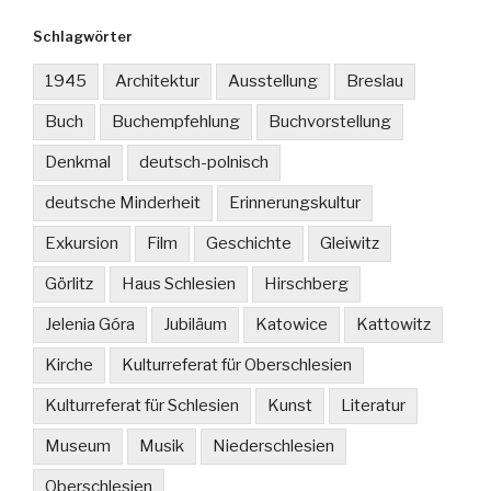
Schlagwörter
1945
Architektur
Ausstellung
Breslau
Buch
Buchempfehlung
Buchvorstellung
Denkmal
deutsch-polnisch
deutsche Minderheit
Erinnerungskultur
Exkursion
Film
Geschichte
Gleiwitz
Görlitz
Haus Schlesien
Hirschberg
Jelenia Góra
Jubiläum
Katowice
Kattowitz
Kirche
Kulturreferat für Oberschlesien
Kulturreferat für Schlesien
Kunst
Literatur
Museum
Musik
Niederschlesien
Oberschlesien