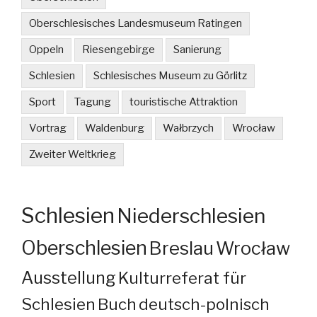
Oberschlesisches Landesmuseum Ratingen
Oppeln
Riesengebirge
Sanierung
Schlesien
Schlesisches Museum zu Görlitz
Sport
Tagung
touristische Attraktion
Vortrag
Waldenburg
Wałbrzych
Wrocław
Zweiter Weltkrieg
Schlesien
Niederschlesien
Oberschlesien
Breslau
Wrocław
Ausstellung
Kulturreferat für
Schlesien
Buch
deutsch-polnisch