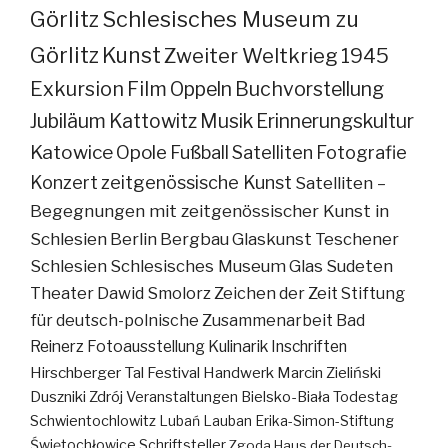
Görlitz
Schlesisches Museum zu
Görlitz
Kunst
Zweiter Weltkrieg
1945
Exkursion
Film
Oppeln
Buchvorstellung
Jubiläum
Kattowitz
Musik
Erinnerungskultur
Katowice
Opole
Fußball
Satelliten
Fotografie
Konzert
zeitgenössische Kunst
Satelliten –
Begegnungen mit zeitgenössischer Kunst in
Schlesien
Berlin
Bergbau
Glaskunst
Teschener
Schlesien
Schlesisches Museum
Glas
Sudeten
Theater
Dawid Smolorz
Zeichen der Zeit
Stiftung
für deutsch-polnische Zusammenarbeit
Bad
Reinerz
Fotoausstellung
Kulinarik
Inschriften
Hirschberger Tal
Festival
Handwerk
Marcin Zieliński
Duszniki Zdrój
Veranstaltungen
Bielsko-Biała
Todestag
Schwientochlowitz
Lubań
Lauban
Erika-Simon-Stiftung
Świętochłowice
Schriftsteller
Zgoda
Haus der Deutsch-