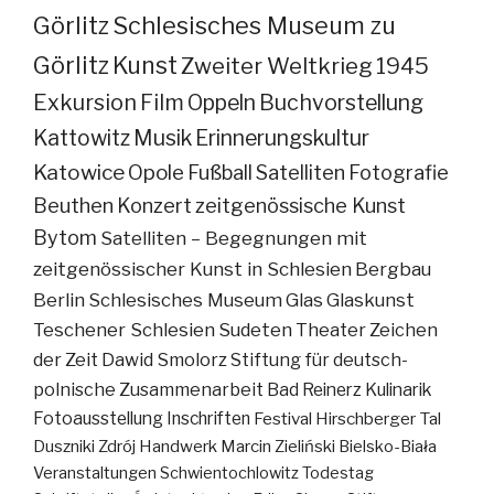
Görlitz
Schlesisches Museum zu
Görlitz
Kunst
Zweiter Weltkrieg
1945
Exkursion
Film
Oppeln
Buchvorstellung
Kattowitz
Musik
Erinnerungskultur
Katowice
Opole
Fußball
Satelliten
Fotografie
Beuthen
Konzert
zeitgenössische Kunst
Bytom
Satelliten – Begegnungen mit
zeitgenössischer Kunst in Schlesien
Bergbau
Berlin
Schlesisches Museum
Glas
Glaskunst
Teschener Schlesien
Sudeten
Theater
Zeichen
der Zeit
Dawid Smolorz
Stiftung für deutsch-
polnische Zusammenarbeit
Bad Reinerz
Kulinarik
Fotoausstellung
Inschriften
Festival
Hirschberger Tal
Duszniki Zdrój
Handwerk
Marcin Zieliński
Bielsko-Biała
Veranstaltungen
Schwientochlowitz
Todestag