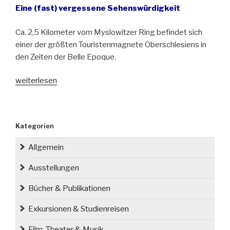
Eine (fast) vergessene Sehenswürdigkeit
Ca. 2,5 Kilometer vom Myslowitzer Ring befindet sich
einer der größten Touristenmagnete Oberschlesiens in
den Zeiten der Belle Epoque.
„Dreikaisereck
weiterlesen
bei
Myslowitz/Mysłowice“
Kategorien
Allgemein
Ausstellungen
Bücher & Publikationen
Exkursionen & Studienreisen
Film, Theater & Musik