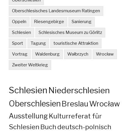
Oberschlesien
Oberschlesisches Landesmuseum Ratingen
Oppeln
Riesengebirge
Sanierung
Schlesien
Schlesisches Museum zu Görlitz
Sport
Tagung
touristische Attraktion
Vortrag
Waldenburg
Wałbrzych
Wrocław
Zweiter Weltkrieg
Schlesien
Niederschlesien
Oberschlesien
Breslau
Wrocław
Ausstellung
Kulturreferat für
Schlesien
Buch
deutsch-polnisch