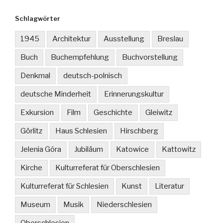
Schlagwörter
1945
Architektur
Ausstellung
Breslau
Buch
Buchempfehlung
Buchvorstellung
Denkmal
deutsch-polnisch
deutsche Minderheit
Erinnerungskultur
Exkursion
Film
Geschichte
Gleiwitz
Görlitz
Haus Schlesien
Hirschberg
Jelenia Góra
Jubiläum
Katowice
Kattowitz
Kirche
Kulturreferat für Oberschlesien
Kulturreferat für Schlesien
Kunst
Literatur
Museum
Musik
Niederschlesien