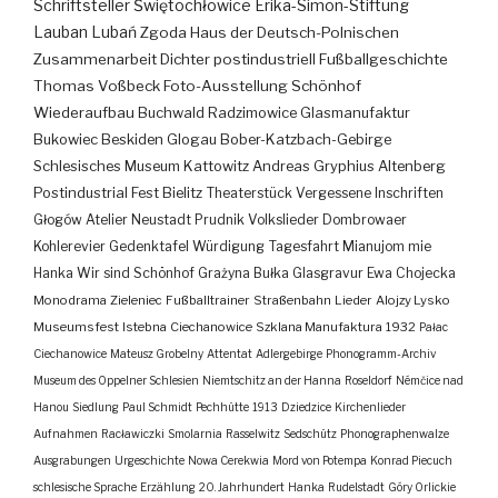
Schriftsteller
Świętochłowice
Erika-Simon-Stiftung
Lauban
Lubań
Zgoda
Haus der Deutsch-Polnischen
Zusammenarbeit
Dichter
postindustriell
Fußballgeschichte
Thomas Voßbeck
Foto-Ausstellung
Schönhof
Wiederaufbau
Buchwald
Radzimowice
Glasmanufaktur
Bukowiec
Beskiden
Glogau
Bober-Katzbach-Gebirge
Schlesisches Museum Kattowitz
Andreas Gryphius
Altenberg
Postindustrial
Fest
Bielitz
Theaterstück
Vergessene Inschriften
Głogów
Atelier
Neustadt
Prudnik
Volkslieder
Dombrowaer
Kohlerevier
Gedenktafel
Würdigung
Tagesfahrt
Mianujom mie
Hanka
Wir sind Schönhof
Grażyna Bułka
Glasgravur
Ewa Chojecka
Monodrama
Zieleniec
Fußballtrainer
Straßenbahn
Lieder
Alojzy Lysko
Museumsfest
Istebna
Ciechanowice
Szklana Manufaktura
1932
Pałac
Ciechanowice
Mateusz Grobelny
Attentat
Adlergebirge
Phonogramm-Archiv
Museum des Oppelner Schlesien
Niemtschitz an der Hanna
Roseldorf
Némčice nad
Hanou
Siedlung
Paul Schmidt
Pechhütte
1913
Dziedzice
Kirchenlieder
Aufnahmen
Racławiczki
Smolarnia
Rasselwitz
Sedschütz
Phonographenwalze
Ausgrabungen
Urgeschichte
Nowa Cerekwia
Mord von Potempa
Konrad Piecuch
schlesische Sprache
Erzählung
20. Jahrhundert
Hanka
Rudelstadt
Góry Orlickie