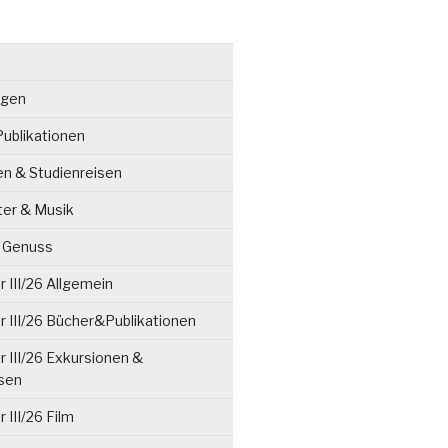
ngen
ublikationen
en & Studienreisen
ter & Musik
& Genuss
 III/26 Allgemein
 III/26 Bücher&Publikationen
 III/26 Exkursionen &
isen
 III/26 Film