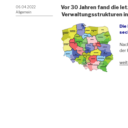
Vor 30 Jahren fand die le
Veröffentlicht
06.04.2022
am
Allgemein
Verwaltungsstrukturen in
Die
sec
Nach
der 
„Vor
weit
30
Jahr
fand
die
letz
Ref
der
kirc
Verw
in