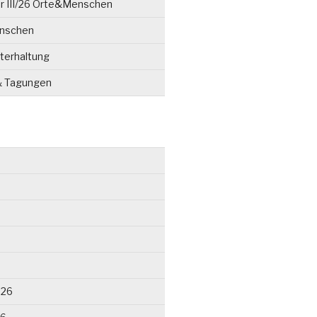
r III/26 Orte&Menschen
enschen
terhaltung
& Tagungen
026