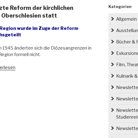
Kategorien
tzte Reform der kirchlichen
 Oberschlesien statt
Allgemein
 Region wurde im Zuge der Reform
Ausstellu
hsgeteilt
Bücher & P
 1945 änderten sich die Diözesangrenzen in
Exkursion
Region formell nicht.
Film, Thea
erlesen
Kulinarik 
en
Newsletter
Newsletter
te
orm
Newsletter
Studienre
hlichen
altungsstrukturen
Newsletter