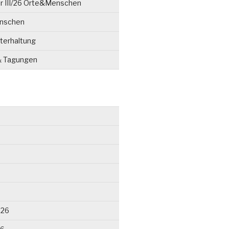
r III/26 Orte&Menschen
enschen
terhaltung
& Tagungen
026