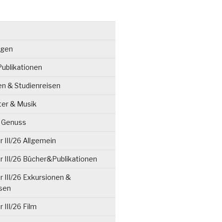
ngen
ublikationen
en & Studienreisen
ter & Musik
& Genuss
 III/26 Allgemein
 III/26 Bücher&Publikationen
 III/26 Exkursionen &
isen
 III/26 Film