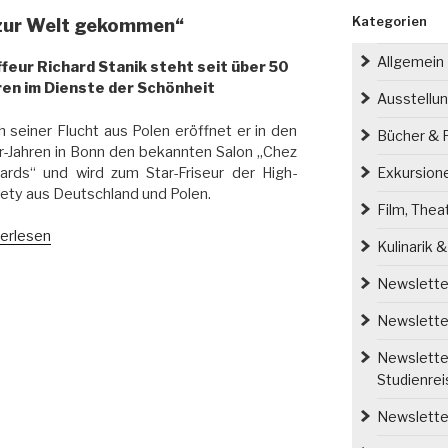
Kategorien
r zur Welt gekommen“
Allgemein
ffeur Richard Stanik steht seit über 50
ren im Dienste der Schönheit
Ausstellu
 seiner Flucht aus Polen eröffnet er in den
Bücher & P
-Jahren in Bonn den bekannten Salon „Chez
ards“ und wird zum Star-Friseur der High-
Exkursion
ety aus Deutschland und Polen.
Film, Thea
h
erlesen
Kulinarik 
on
Newsletter
eur
Newsletter
Newsletter
t
Studienre
ommen““
Newsletter