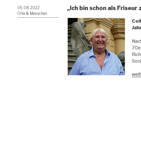
„Ich bin schon als Friseu
Veröffentlicht
05.08.2022
am
Orte & Menschen
Coi
Jah
Nach
70er
Rich
Soci
„„Ic
weit
bin
sch
als
Fris
zur
Wel
gek