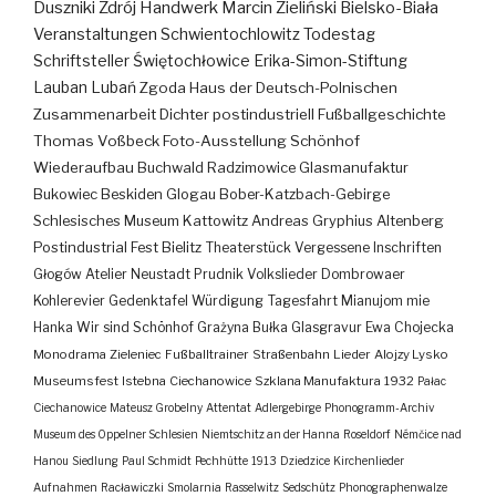
Duszniki Zdrój
Handwerk
Marcin Zieliński
Bielsko-Biała
Veranstaltungen
Schwientochlowitz
Todestag
Schriftsteller
Świętochłowice
Erika-Simon-Stiftung
Lauban
Lubań
Zgoda
Haus der Deutsch-Polnischen
Zusammenarbeit
Dichter
postindustriell
Fußballgeschichte
Thomas Voßbeck
Foto-Ausstellung
Schönhof
Wiederaufbau
Buchwald
Radzimowice
Glasmanufaktur
Bukowiec
Beskiden
Glogau
Bober-Katzbach-Gebirge
Schlesisches Museum Kattowitz
Andreas Gryphius
Altenberg
Postindustrial
Fest
Bielitz
Theaterstück
Vergessene Inschriften
Głogów
Atelier
Neustadt
Prudnik
Volkslieder
Dombrowaer
Kohlerevier
Gedenktafel
Würdigung
Tagesfahrt
Mianujom mie
Hanka
Wir sind Schönhof
Grażyna Bułka
Glasgravur
Ewa Chojecka
Monodrama
Zieleniec
Fußballtrainer
Straßenbahn
Lieder
Alojzy Lysko
Museumsfest
Istebna
Ciechanowice
Szklana Manufaktura
1932
Pałac
Ciechanowice
Mateusz Grobelny
Attentat
Adlergebirge
Phonogramm-Archiv
Museum des Oppelner Schlesien
Niemtschitz an der Hanna
Roseldorf
Némčice nad
Hanou
Siedlung
Paul Schmidt
Pechhütte
1913
Dziedzice
Kirchenlieder
Aufnahmen
Racławiczki
Smolarnia
Rasselwitz
Sedschütz
Phonographenwalze