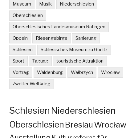
Museum
Musik
Niederschlesien
Oberschlesien
Oberschlesisches Landesmuseum Ratingen
Oppeln
Riesengebirge
Sanierung
Schlesien
Schlesisches Museum zu Görlitz
Sport
Tagung
touristische Attraktion
Vortrag
Waldenburg
Wałbrzych
Wrocław
Zweiter Weltkrieg
Schlesien
Niederschlesien
Oberschlesien
Breslau
Wrocław
Ausstellung
Kulturreferat für