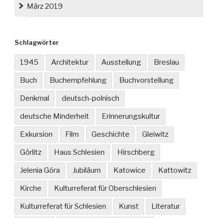
März 2019
Schlagwörter
1945
Architektur
Ausstellung
Breslau
Buch
Buchempfehlung
Buchvorstellung
Denkmal
deutsch-polnisch
deutsche Minderheit
Erinnerungskultur
Exkursion
Film
Geschichte
Gleiwitz
Görlitz
Haus Schlesien
Hirschberg
Jelenia Góra
Jubiläum
Katowice
Kattowitz
Kirche
Kulturreferat für Oberschlesien
Kulturreferat für Schlesien
Kunst
Literatur