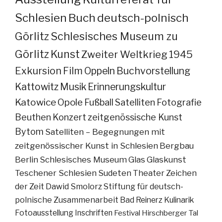
Schlesien
Buch
deutsch-polnisch
Görlitz
Schlesisches Museum zu
Görlitz
Kunst
Zweiter Weltkrieg
1945
Exkursion
Film
Oppeln
Buchvorstellung
Kattowitz
Musik
Erinnerungskultur
Katowice
Opole
Fußball
Satelliten
Fotografie
Beuthen
Konzert
zeitgenössische Kunst
Bytom
Satelliten – Begegnungen mit
zeitgenössischer Kunst in Schlesien
Bergbau
Berlin
Schlesisches Museum
Glas
Glaskunst
Teschener Schlesien
Sudeten
Theater
Zeichen
der Zeit
Dawid Smolorz
Stiftung für deutsch-
polnische Zusammenarbeit
Bad Reinerz
Kulinarik
Fotoausstellung
Inschriften
Festival
Hirschberger Tal