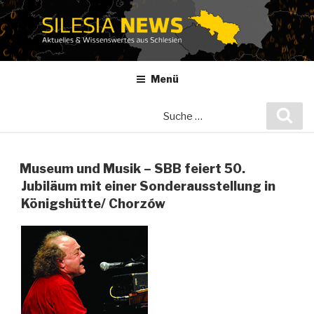
Zum
Inhalt
springen
Menü
Suche
Suc
nach:
Museum und Musik – SBB feiert 50.
Jubiläum mit einer Sonderausstellung in
Königshütte/ Chorzów