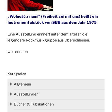
„Wolność z nami” (Freiheit sei mit uns) heißt ein
Instrumentalstück von SBB aus dem Jahr 1975
Eine Ausstellung erinnert unter dem Titel an die
legendäre Rockmusikgruppe aus Oberschlesien.
„Museum
weiterlesen
und
Musik
–
Kategorien
SBB
feiert
Allgemein
50.
Jubiläum
Ausstellungen
mit
Bücher & Publikationen
einer
Sonderausstellung