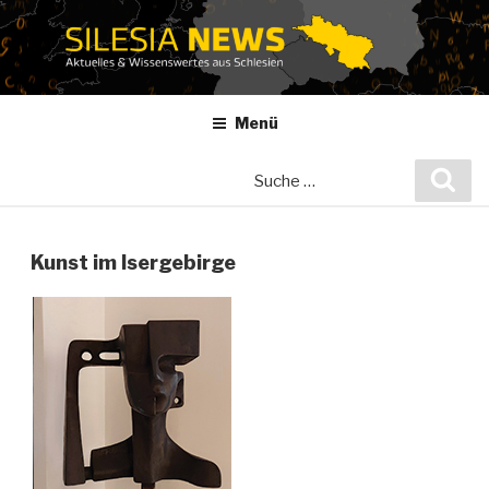
Zum
Inhalt
springen
Menü
Suche
Suc
nach:
Kunst im Isergebirge