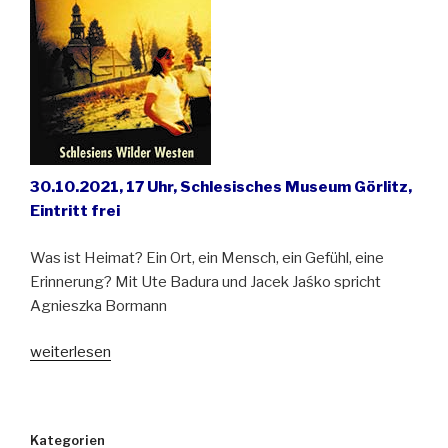
Dorf
Kopaniec“
30.10.2021, 17 Uhr, Schlesisches Museum Görlitz,
Eintritt frei
Was ist Heimat? Ein Ort, ein Mensch, ein Gefühl, eine
Erinnerung? Mit Ute Badura und Jacek Jaśko spricht
Agnieszka Bormann
„„Schlesiens
weiterlesen
Wilder
Westen“
–
Kategorien
Filmvorführung