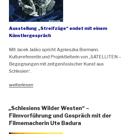
Ausstellung „Streifzüge“ endet mit einem
Künstlergespräch
Mit Jacek Jaśko spricht Agnieszka Bormann,
Kulturreferentin und Projektleiterin von „SATELLITEN –
Begegnungen mit zeitgenössischer Kunst aus
Schlesien“.
„Letzter
weiterlesen
Streifzug
im
Riesengebirge
„Schlesiens Wilder Westen“ –
und
Filmvorführung und Gespräch mit der
durch
Filmemacherin Ute Badura
das