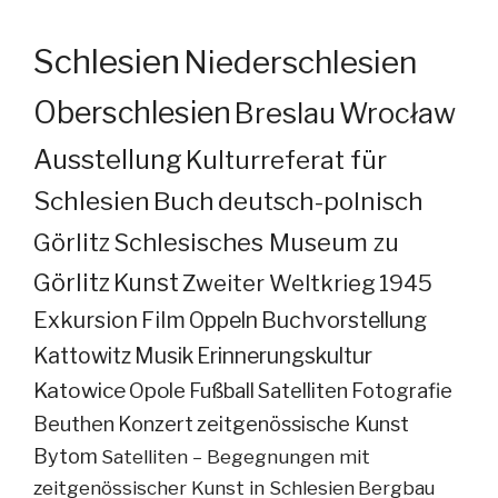
Schlesien
Niederschlesien
Oberschlesien
Breslau
Wrocław
Ausstellung
Kulturreferat für
Schlesien
Buch
deutsch-polnisch
Görlitz
Schlesisches Museum zu
Görlitz
Kunst
Zweiter Weltkrieg
1945
Exkursion
Film
Oppeln
Buchvorstellung
Kattowitz
Musik
Erinnerungskultur
Katowice
Opole
Fußball
Satelliten
Fotografie
Beuthen
Konzert
zeitgenössische Kunst
Bytom
Satelliten – Begegnungen mit
zeitgenössischer Kunst in Schlesien
Bergbau