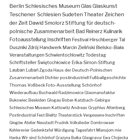
Berlin
Schlesisches Museum
Glas
Glaskunst
Teschener Schlesien
Sudeten
Theater
Zeichen
der Zeit
Dawid Smolorz
Stiftung für deutsch-
polnische Zusammenarbeit
Bad Reinerz
Kulinarik
Fotoausstellung
Inschriften
Festival
Hirschberger Tal
Duszniki Zdrój
Handwerk
Marcin Zieliński
Bielsko-Biała
Veranstaltungen
Schwientochlowitz
Todestag
Schriftsteller
Świętochłowice
Erika-Simon-Stiftung
Lauban
Lubań
Zgoda
Haus der Deutsch-Polnischen
Zusammenarbeit
Dichter
postindustriell
Fußballgeschichte
Thomas Voßbeck
Foto-Ausstellung
Schönhof
Wiederaufbau
Buchwald
Radzimowice
Glasmanufaktur
Bukowiec
Beskiden
Glogau
Bober-Katzbach-Gebirge
Schlesisches Museum Kattowitz
Andreas Gryphius
Altenberg
Postindustrial
Fest
Bielitz
Theaterstück
Vergessene Inschriften
Głogów
Atelier
Neustadt
Prudnik
Volkslieder
Dombrowaer
Kohlerevier
Gedenktafel
Würdigung
Tagesfahrt
Mianujom mie
Hanka
Wir sind Schönhof
Grażyna Bułka
Glasgravur
Ewa Chojecka