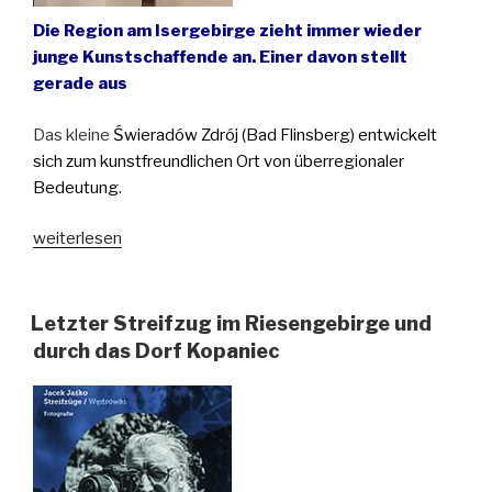
Die Region am Isergebirge zieht immer wieder
junge Kunstschaffende an. Einer davon stellt
gerade aus
Das kleine
Świeradów Zdrój (Bad Flinsberg) entwickelt
sich zum kunstfreundlichen Ort von überregionaler
Bedeutung.
„Kunst
weiterlesen
im
Isergebirge“
Letzter Streifzug im Riesengebirge und
durch das Dorf Kopaniec