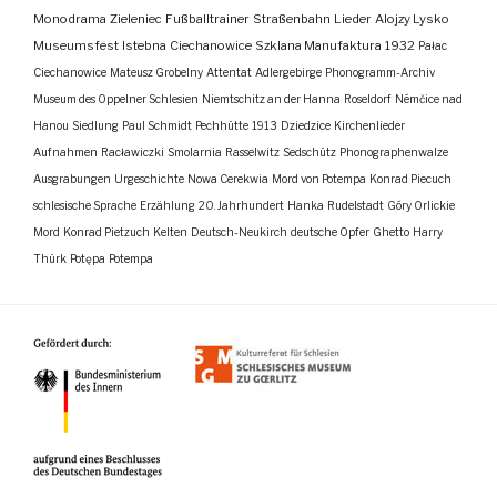
Monodrama
Zieleniec
Fußballtrainer
Straßenbahn
Lieder
Alojzy Lysko
Museumsfest
Istebna
Ciechanowice
Szklana Manufaktura
1932
Pałac
Ciechanowice
Mateusz Grobelny
Attentat
Adlergebirge
Phonogramm-Archiv
Museum des Oppelner Schlesien
Niemtschitz an der Hanna
Roseldorf
Némčice nad
Hanou
Siedlung
Paul Schmidt
Pechhütte
1913
Dziedzice
Kirchenlieder
Aufnahmen
Racławiczki
Smolarnia
Rasselwitz
Sedschütz
Phonographenwalze
Ausgrabungen
Urgeschichte
Nowa Cerekwia
Mord von Potempa
Konrad Piecuch
schlesische Sprache
Erzählung
20. Jahrhundert
Hanka
Rudelstadt
Góry Orlickie
Mord
Konrad Pietzuch
Kelten
Deutsch-Neukirch
deutsche Opfer
Ghetto
Harry
Thürk
Potępa
Potempa