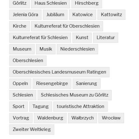
Görlitz
Haus Schlesien
Hirschberg
Jelenia Góra
Jubiläum
Katowice
Kattowitz
Kirche
Kulturreferat für Oberschlesien
Kulturreferat für Schlesien
Kunst
Literatur
Museum
Musik
Niederschlesien
Oberschlesien
Oberschlesisches Landesmuseum Ratingen
Oppeln
Riesengebirge
Sanierung
Schlesien
Schlesisches Museum zu Görlitz
Sport
Tagung
touristische Attraktion
Vortrag
Waldenburg
Wałbrzych
Wrocław
Zweiter Weltkrieg