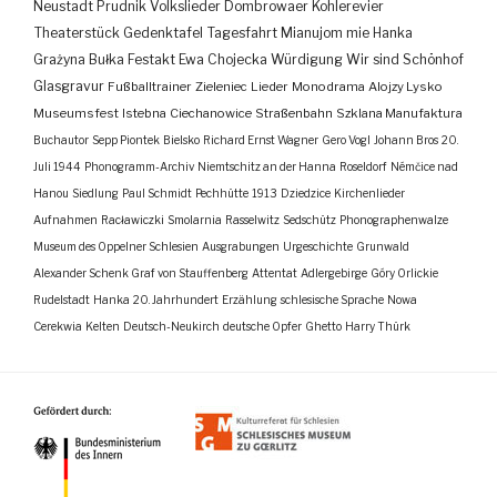
Neustadt
Prudnik
Volkslieder
Dombrowaer Kohlerevier
Theaterstück
Gedenktafel
Tagesfahrt
Mianujom mie Hanka
Grażyna Bułka
Festakt
Ewa Chojecka
Würdigung
Wir sind Schönhof
Glasgravur
Fußballtrainer
Zieleniec
Lieder
Monodrama
Alojzy Lysko
Museumsfest
Istebna
Ciechanowice
Straßenbahn
Szklana Manufaktura
Buchautor
Sepp Piontek
Bielsko
Richard Ernst Wagner
Gero Vogl
Johann Bros
20.
Juli 1944
Phonogramm-Archiv
Niemtschitz an der Hanna
Roseldorf
Némčice nad
Hanou
Siedlung
Paul Schmidt
Pechhütte
1913
Dziedzice
Kirchenlieder
Aufnahmen
Racławiczki
Smolarnia
Rasselwitz
Sedschütz
Phonographenwalze
Museum des Oppelner Schlesien
Ausgrabungen
Urgeschichte
Grunwald
Alexander Schenk Graf von Stauffenberg
Attentat
Adlergebirge
Góry Orlickie
Rudelstadt
Hanka
20. Jahrhundert
Erzählung
schlesische Sprache
Nowa
Cerekwia
Kelten
Deutsch-Neukirch
deutsche Opfer
Ghetto
Harry Thürk