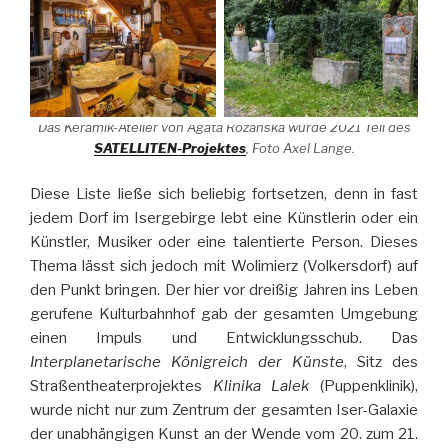
Das Keramik-Atelier von Agata Różańska wurde 2021 Teil des
SATELLITEN-Projektes
, Foto Axel Lange.
Diese Liste ließe sich beliebig fortsetzen, denn in fast
jedem Dorf im Isergebirge lebt eine Künstlerin oder ein
Künstler, Musiker oder eine talentierte Person. Dieses
Thema lässt sich jedoch mit Wolimierz (Volkersdorf) auf
den Punkt bringen. Der hier vor dreißig Jahren ins Leben
gerufene Kulturbahnhof gab der gesamten Umgebung
einen Impuls und Entwicklungsschub. Das
Interplanetarische Königreich der Künste
, Sitz des
Straßentheaterprojektes
Klinika Lalek
(Puppenklinik),
wurde nicht nur zum Zentrum der gesamten Iser-Galaxie
der unabhängigen Kunst an der Wende vom 20. zum 21.