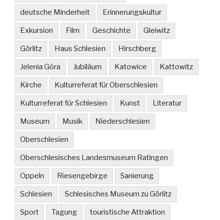
deutsche Minderheit
Erinnerungskultur
Exkursion
Film
Geschichte
Gleiwitz
Görlitz
Haus Schlesien
Hirschberg
Jelenia Góra
Jubiläum
Katowice
Kattowitz
Kirche
Kulturreferat für Oberschlesien
Kulturreferat für Schlesien
Kunst
Literatur
Museum
Musik
Niederschlesien
Oberschlesien
Oberschlesisches Landesmuseum Ratingen
Oppeln
Riesengebirge
Sanierung
Schlesien
Schlesisches Museum zu Görlitz
Sport
Tagung
touristische Attraktion