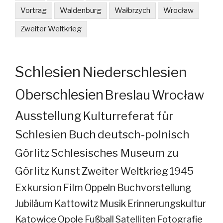
Vortrag
Waldenburg
Wałbrzych
Wrocław
Zweiter Weltkrieg
Schlesien
Niederschlesien
Oberschlesien
Breslau
Wrocław
Ausstellung
Kulturreferat für
Schlesien
Buch
deutsch-polnisch
Görlitz
Schlesisches Museum zu
Görlitz
Kunst
Zweiter Weltkrieg
1945
Exkursion
Film
Oppeln
Buchvorstellung
Jubiläum
Kattowitz
Musik
Erinnerungskultur
Katowice
Opole
Fußball
Satelliten
Fotografie