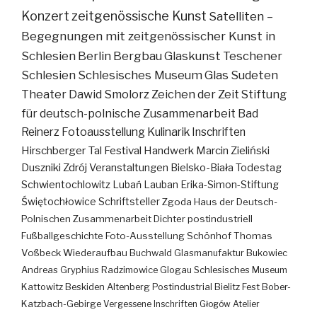
Konzert
zeitgenössische Kunst
Satelliten –
Begegnungen mit zeitgenössischer Kunst in
Schlesien
Berlin
Bergbau
Glaskunst
Teschener
Schlesien
Schlesisches Museum
Glas
Sudeten
Theater
Dawid Smolorz
Zeichen der Zeit
Stiftung
für deutsch-polnische Zusammenarbeit
Bad
Reinerz
Fotoausstellung
Kulinarik
Inschriften
Hirschberger Tal
Festival
Handwerk
Marcin Zieliński
Duszniki Zdrój
Veranstaltungen
Bielsko-Biała
Todestag
Schwientochlowitz
Lubań
Lauban
Erika-Simon-Stiftung
Świętochłowice
Schriftsteller
Zgoda
Haus der Deutsch-
Polnischen Zusammenarbeit
Dichter
postindustriell
Fußballgeschichte
Foto-Ausstellung
Schönhof
Thomas
Voßbeck
Wiederaufbau
Buchwald
Glasmanufaktur
Bukowiec
Andreas Gryphius
Radzimowice
Glogau
Schlesisches Museum
Kattowitz
Beskiden
Altenberg
Postindustrial
Bielitz
Fest
Bober-
Katzbach-Gebirge
Vergessene Inschriften
Głogów
Atelier