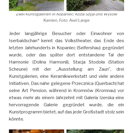
Zwei Kunstgalerien in Kopaniec: Kozia Szyja und Wysoki
Kamien, Foto: Axel Lange
Jeder langjährige Besucher oder Einwohner von
Iserbaidschan* kennt das Volkstheater, das Ende des
letzten Jahrhunderts in Kopaniec (Seifershau) gegründet
wurde, oder das später dort entstandene Tal der
Harmonie (Dolina Harmonii), Stacja Stodoła (Station
Scheune) mit der „Ausstellung am Zaun”, drei
Kunstgalerien, eine Keramikwerkstatt und viele andere
Initiativen. Das nahe gelegene Przecznica (Querbach) hat
seine Art Pension, während in Kromnów (Kromnau) vor
etwas mehr als einem Jahrzehnt mit Galeria Izerska eine
hervorragende Galerie gegründet wurde, die ein
Kunstprogramm bietet, auf das jede Großstadt stolz sein
könnte.