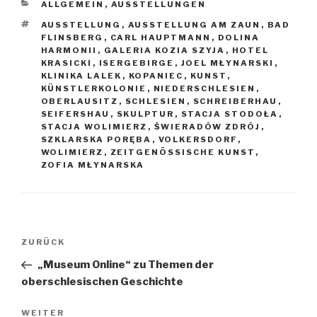
KATEGORIEN
ALLGEMEIN
,
AUSSTELLUNGEN
SCHLAGWÖRTER
AUSSTELLUNG
,
AUSSTELLUNG AM ZAUN
,
BAD
FLINSBERG
,
CARL HAUPTMANN
,
DOLINA
HARMONII
,
GALERIA KOZIA SZYJA
,
HOTEL
KRASICKI
,
ISERGEBIRGE
,
JOEL MŁYNARSKI
,
KLINIKA LALEK
,
KOPANIEC
,
KUNST
,
KÜNSTLERKOLONIE
,
NIEDERSCHLESIEN
,
OBERLAUSITZ
,
SCHLESIEN
,
SCHREIBERHAU
,
SEIFERSHAU
,
SKULPTUR
,
STACJA STODOŁA
,
STACJA WOLIMIERZ
,
ŚWIERADÓW ZDRÓJ
,
SZKLARSKA PORĘBA
,
VOLKERSDORF
,
WOLIMIERZ
,
ZEITGENÖSSISCHE KUNST
,
ZOFIA MŁYNARSKA
Beitragsnavigation
Vorheriger
ZURÜCK
Beitrag
„Museum Online“ zu Themen der
oberschlesischen Geschichte
Nächster
WEITER