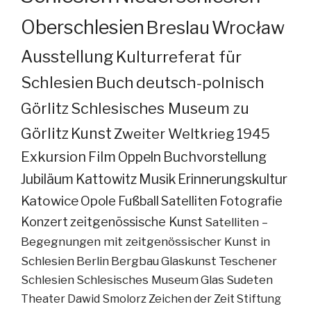
Oberschlesien
Breslau
Wrocław
Ausstellung
Kulturreferat für
Schlesien
Buch
deutsch-polnisch
Görlitz
Schlesisches Museum zu
Görlitz
Kunst
Zweiter Weltkrieg
1945
Exkursion
Film
Oppeln
Buchvorstellung
Jubiläum
Kattowitz
Musik
Erinnerungskultur
Katowice
Opole
Fußball
Satelliten
Fotografie
Konzert
zeitgenössische Kunst
Satelliten –
Begegnungen mit zeitgenössischer Kunst in
Schlesien
Berlin
Bergbau
Glaskunst
Teschener
Schlesien
Schlesisches Museum
Glas
Sudeten
Theater
Dawid Smolorz
Zeichen der Zeit
Stiftung