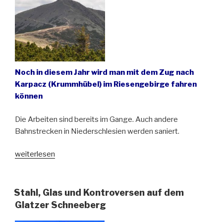
und
attraktiver
werden“
Noch in diesem Jahr wird man mit dem Zug nach
Karpacz (Krummhübel) im Riesengebirge fahren
können
Die Arbeiten sind bereits im Gange. Auch andere
Bahnstrecken in Niederschlesien werden saniert.
„Mit
weiterlesen
dem
Zug
zur
Stahl, Glas und Kontroversen auf dem
Schneekoppe“
Glatzer Schneeberg