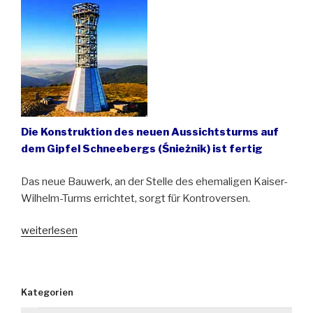
Die Konstruktion des neuen Aussichtsturms auf
dem Gipfel Schneebergs (Śnieżnik) ist fertig
Das neue Bauwerk, an der Stelle des ehemaligen Kaiser-
Wilhelm-Turms errichtet, sorgt für Kontroversen.
„Stahl,
weiterlesen
Glas
und
Kontroversen
Kategorien
auf