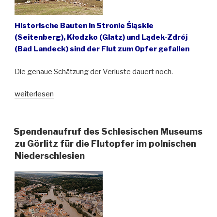
Historische Bauten in Stronie Śląskie
(Seitenberg), Kłodzko (Glatz) und Lądek-Zdrój
(Bad Landeck) sind der Flut zum Opfer gefallen
Die genaue Schätzung der Verluste dauert noch.
„Hochwasser
weiterlesen
zerstört
Denkmäler
im
Spendenaufruf des Schlesischen Museums
Glatzer
zu Görlitz für die Flutopfer im polnischen
Land“
Niederschlesien