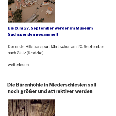
Bis zum 27. September werden im Museum
Sachspenden gesammelt
Der erste Hilfstransport fährt schon am 20. September
nach Glatz (Kłodzko).
„Spendenaufruf
weiterlesen
des
Schlesischen
Museums
Die Bärenhöhle in Niederschlesien soll
zu
noch größer und attraktiver werden
Görlitz
für
die
Flutopfer