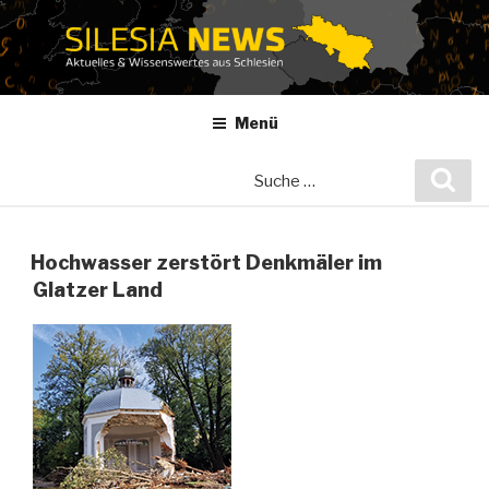
Zum
Inhalt
springen
Menü
Suche
Suc
nach:
Hochwasser zerstört Denkmäler im
Glatzer Land