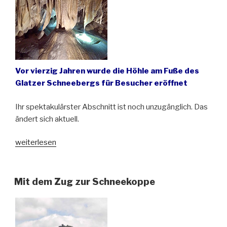
im
polnischen
Niederschlesien“
Vor vierzig Jahren wurde die Höhle am Fuße des
Glatzer Schneebergs für Besucher eröffnet
Ihr spektakulärster Abschnitt ist noch unzugänglich. Das
ändert sich aktuell.
„Die
weiterlesen
Bärenhöhle
in
Niederschlesien
Mit dem Zug zur Schneekoppe
soll
noch
größer