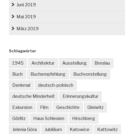
Juni 2019
Mai 2019
März 2019
Schlagwörter
1945
Architektur
Ausstellung
Breslau
Buch
Buchempfehlung
Buchvorstellung
Denkmal
deutsch-polnisch
deutsche Minderheit
Erinnerungskultur
Exkursion
Film
Geschichte
Gleiwitz
Görlitz
Haus Schlesien
Hirschberg
Jelenia Góra
Jubiläum
Katowice
Kattowitz