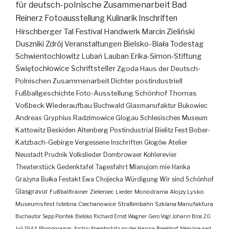
für deutsch-polnische Zusammenarbeit
Bad
Reinerz
Fotoausstellung
Kulinarik
Inschriften
Hirschberger Tal
Festival
Handwerk
Marcin Zieliński
Duszniki Zdrój
Veranstaltungen
Bielsko-Biała
Todestag
Schwientochlowitz
Lubań
Lauban
Erika-Simon-Stiftung
Świętochłowice
Schriftsteller
Zgoda
Haus der Deutsch-
Polnischen Zusammenarbeit
Dichter
postindustriell
Fußballgeschichte
Foto-Ausstellung
Schönhof
Thomas
Voßbeck
Wiederaufbau
Buchwald
Glasmanufaktur
Bukowiec
Andreas Gryphius
Radzimowice
Glogau
Schlesisches Museum
Kattowitz
Beskiden
Altenberg
Postindustrial
Bielitz
Fest
Bober-
Katzbach-Gebirge
Vergessene Inschriften
Głogów
Atelier
Neustadt
Prudnik
Volkslieder
Dombrowaer Kohlerevier
Theaterstück
Gedenktafel
Tagesfahrt
Mianujom mie Hanka
Grażyna Bułka
Festakt
Ewa Chojecka
Würdigung
Wir sind Schönhof
Glasgravur
Fußballtrainer
Zieleniec
Lieder
Monodrama
Alojzy Lysko
Museumsfest
Istebna
Ciechanowice
Straßenbahn
Szklana Manufaktura
Buchautor
Sepp Piontek
Bielsko
Richard Ernst Wagner
Gero Vogl
Johann Bros
20.
Juli 1944
Phonogramm-Archiv
Niemtschitz an der Hanna
Roseldorf
Némčice nad