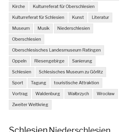
Kirche
Kulturreferat für Oberschlesien
Kulturreferat für Schlesien
Kunst
Literatur
Museum
Musik
Niederschlesien
Oberschlesien
Oberschlesisches Landesmuseum Ratingen
Oppeln
Riesengebirge
Sanierung
Schlesien
Schlesisches Museum zu Görlitz
Sport
Tagung
touristische Attraktion
Vortrag
Waldenburg
Wałbrzych
Wrocław
Zweiter Weltkrieg
Schlesien
Niederschlesien