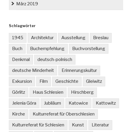
März 2019
Schlagwörter
1945
Architektur
Ausstellung
Breslau
Buch
Buchempfehlung
Buchvorstellung
Denkmal
deutsch-polnisch
deutsche Minderheit
Erinnerungskultur
Exkursion
Film
Geschichte
Gleiwitz
Görlitz
Haus Schlesien
Hirschberg
Jelenia Góra
Jubiläum
Katowice
Kattowitz
Kirche
Kulturreferat für Oberschlesien
Kulturreferat für Schlesien
Kunst
Literatur