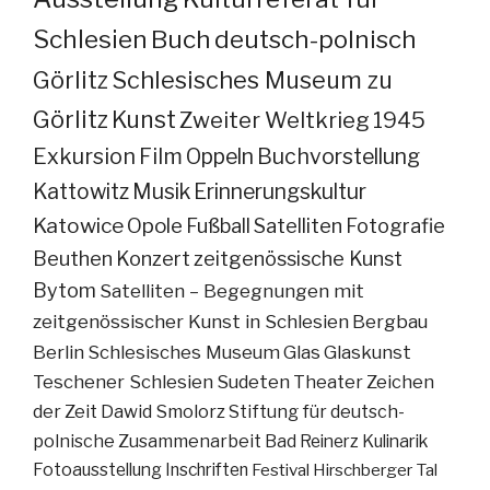
Schlesien
Buch
deutsch-polnisch
Görlitz
Schlesisches Museum zu
Görlitz
Kunst
Zweiter Weltkrieg
1945
Exkursion
Film
Oppeln
Buchvorstellung
Kattowitz
Musik
Erinnerungskultur
Katowice
Opole
Fußball
Satelliten
Fotografie
Beuthen
Konzert
zeitgenössische Kunst
Bytom
Satelliten – Begegnungen mit
zeitgenössischer Kunst in Schlesien
Bergbau
Berlin
Schlesisches Museum
Glas
Glaskunst
Teschener Schlesien
Sudeten
Theater
Zeichen
der Zeit
Dawid Smolorz
Stiftung für deutsch-
polnische Zusammenarbeit
Bad Reinerz
Kulinarik
Fotoausstellung
Inschriften
Festival
Hirschberger Tal