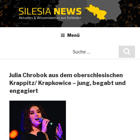
Zum
Inhalt
springen
Menü
Suche
Suc
nach:
Julia Chrobok aus dem oberschlesischen
Krappitz/ Krapkowice – jung, begabt und
engagiert