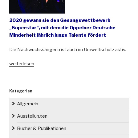
2020 gewann sie den Gesangswettbewerb
„Superstar“, mit dem die Oppelner Deutsche
Minderheit jährlich junge Talente fördert
Die Nachwuchssängerin ist auch im Umweltschutz aktiv.
„Julia
weiterlesen
Chrobok
aus
dem
Kategorien
oberschlesischen
Krappitz/
Allgemein
Krapkowice
–
Ausstellungen
jung,
Bücher & Publikationen
begabt
und