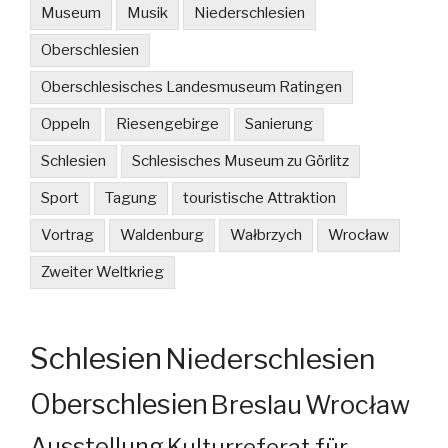
Museum
Musik
Niederschlesien
Oberschlesien
Oberschlesisches Landesmuseum Ratingen
Oppeln
Riesengebirge
Sanierung
Schlesien
Schlesisches Museum zu Görlitz
Sport
Tagung
touristische Attraktion
Vortrag
Waldenburg
Wałbrzych
Wrocław
Zweiter Weltkrieg
Schlesien
Niederschlesien
Oberschlesien
Breslau
Wrocław
Ausstellung
Kulturreferat für