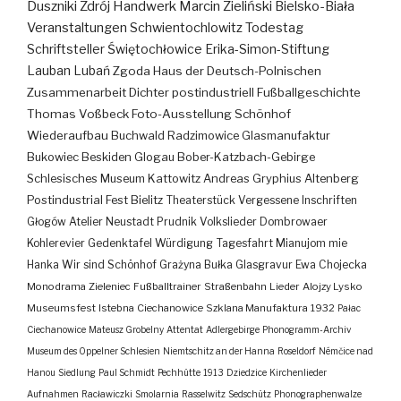
Duszniki Zdrój
Handwerk
Marcin Zieliński
Bielsko-Biała
Veranstaltungen
Schwientochlowitz
Todestag
Schriftsteller
Świętochłowice
Erika-Simon-Stiftung
Lauban
Lubań
Zgoda
Haus der Deutsch-Polnischen
Zusammenarbeit
Dichter
postindustriell
Fußballgeschichte
Thomas Voßbeck
Foto-Ausstellung
Schönhof
Wiederaufbau
Buchwald
Radzimowice
Glasmanufaktur
Bukowiec
Beskiden
Glogau
Bober-Katzbach-Gebirge
Schlesisches Museum Kattowitz
Andreas Gryphius
Altenberg
Postindustrial
Fest
Bielitz
Theaterstück
Vergessene Inschriften
Głogów
Atelier
Neustadt
Prudnik
Volkslieder
Dombrowaer
Kohlerevier
Gedenktafel
Würdigung
Tagesfahrt
Mianujom mie
Hanka
Wir sind Schönhof
Grażyna Bułka
Glasgravur
Ewa Chojecka
Monodrama
Zieleniec
Fußballtrainer
Straßenbahn
Lieder
Alojzy Lysko
Museumsfest
Istebna
Ciechanowice
Szklana Manufaktura
1932
Pałac
Ciechanowice
Mateusz Grobelny
Attentat
Adlergebirge
Phonogramm-Archiv
Museum des Oppelner Schlesien
Niemtschitz an der Hanna
Roseldorf
Némčice nad
Hanou
Siedlung
Paul Schmidt
Pechhütte
1913
Dziedzice
Kirchenlieder
Aufnahmen
Racławiczki
Smolarnia
Rasselwitz
Sedschütz
Phonographenwalze