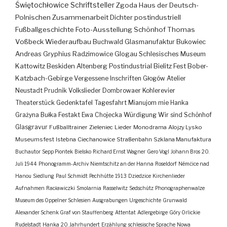
Świętochłowice
Schriftsteller
Zgoda
Haus der Deutsch-
Polnischen Zusammenarbeit
Dichter
postindustriell
Fußballgeschichte
Foto-Ausstellung
Schönhof
Thomas
Voßbeck
Wiederaufbau
Buchwald
Glasmanufaktur
Bukowiec
Andreas Gryphius
Radzimowice
Glogau
Schlesisches Museum
Kattowitz
Beskiden
Altenberg
Postindustrial
Bielitz
Fest
Bober-
Katzbach-Gebirge
Vergessene Inschriften
Głogów
Atelier
Neustadt
Prudnik
Volkslieder
Dombrowaer Kohlerevier
Theaterstück
Gedenktafel
Tagesfahrt
Mianujom mie Hanka
Grażyna Bułka
Festakt
Ewa Chojecka
Würdigung
Wir sind Schönhof
Glasgravur
Fußballtrainer
Zieleniec
Lieder
Monodrama
Alojzy Lysko
Museumsfest
Istebna
Ciechanowice
Straßenbahn
Szklana Manufaktura
Buchautor
Sepp Piontek
Bielsko
Richard Ernst Wagner
Gero Vogl
Johann Bros
20.
Juli 1944
Phonogramm-Archiv
Niemtschitz an der Hanna
Roseldorf
Némčice nad
Hanou
Siedlung
Paul Schmidt
Pechhütte
1913
Dziedzice
Kirchenlieder
Aufnahmen
Racławiczki
Smolarnia
Rasselwitz
Sedschütz
Phonographenwalze
Museum des Oppelner Schlesien
Ausgrabungen
Urgeschichte
Grunwald
Alexander Schenk Graf von Stauffenberg
Attentat
Adlergebirge
Góry Orlickie
Rudelstadt
Hanka
20. Jahrhundert
Erzählung
schlesische Sprache
Nowa