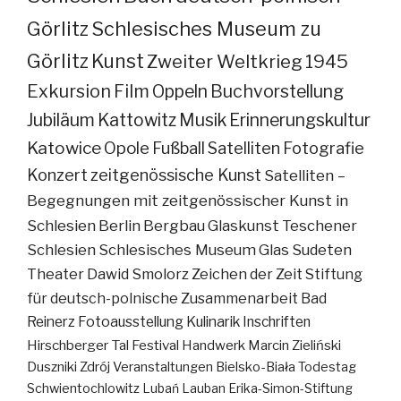
Görlitz
Schlesisches Museum zu
Görlitz
Kunst
Zweiter Weltkrieg
1945
Exkursion
Film
Oppeln
Buchvorstellung
Jubiläum
Kattowitz
Musik
Erinnerungskultur
Katowice
Opole
Fußball
Satelliten
Fotografie
Konzert
zeitgenössische Kunst
Satelliten –
Begegnungen mit zeitgenössischer Kunst in
Schlesien
Berlin
Bergbau
Glaskunst
Teschener
Schlesien
Schlesisches Museum
Glas
Sudeten
Theater
Dawid Smolorz
Zeichen der Zeit
Stiftung
für deutsch-polnische Zusammenarbeit
Bad
Reinerz
Fotoausstellung
Kulinarik
Inschriften
Hirschberger Tal
Festival
Handwerk
Marcin Zieliński
Duszniki Zdrój
Veranstaltungen
Bielsko-Biała
Todestag
Schwientochlowitz
Lubań
Lauban
Erika-Simon-Stiftung