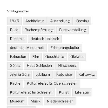
Schlagwörter
1945
Architektur
Ausstellung
Breslau
Buch
Buchempfehlung
Buchvorstellung
Denkmal
deutsch-polnisch
deutsche Minderheit
Erinnerungskultur
Exkursion
Film
Geschichte
Gleiwitz
Görlitz
Haus Schlesien
Hirschberg
Jelenia Góra
Jubiläum
Katowice
Kattowitz
Kirche
Kulturreferat für Oberschlesien
Kulturreferat für Schlesien
Kunst
Literatur
Museum
Musik
Niederschlesien