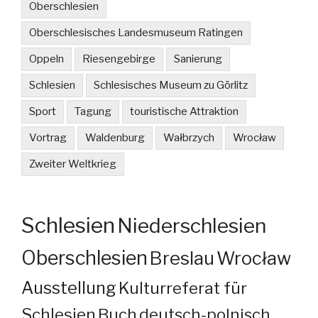
Oberschlesien
Oberschlesisches Landesmuseum Ratingen
Oppeln
Riesengebirge
Sanierung
Schlesien
Schlesisches Museum zu Görlitz
Sport
Tagung
touristische Attraktion
Vortrag
Waldenburg
Wałbrzych
Wrocław
Zweiter Weltkrieg
Schlesien
Niederschlesien
Oberschlesien
Breslau
Wrocław
Ausstellung
Kulturreferat für
Schlesien
Buch
deutsch-polnisch