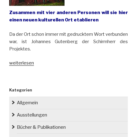
Zusammen mit vier anderen Personen will sie hier
einen neuen kulturellen Ort etablieren
Da der Ort schon immer mit gedrucktem Wort verbunden
war, ist Johannes Gutenberg der Schirmherr des
Projektes.
„Olga
weiterlesen
Tokarczuk
kauft
in
Kategorien
Neurode/
Nowa
Allgemein
Ruda
die
Ausstellungen
Villa
Bücher & Publikationen
Rose
aus