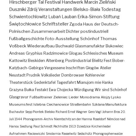
Hirschberger Tal
Festival
Handwerk
Marcin Zieliński
Duszniki Zdrój
Veranstaltungen
Bielsko-Biała
Todestag
Schwientochlowitz
Lubań
Lauban
Erika-Simon-Stiftung
Świętochłowice
Schriftsteller
Zgoda
Haus der Deutsch-
Polnischen Zusammenarbeit
Dichter
postindustriell
Fußballgeschichte
Foto-Ausstellung
Schönhof
Thomas
Voßbeck
Wiederaufbau
Buchwald
Glasmanufaktur
Bukowiec
Andreas Gryphius
Radzimowice
Glogau
Schlesisches Museum
Kattowitz
Beskiden
Altenberg
Postindustrial
Bielitz
Fest
Bober-
Katzbach-Gebirge
Vergessene Inschriften
Głogów
Atelier
Neustadt
Prudnik
Volkslieder
Dombrowaer Kohlerevier
Theaterstück
Gedenktafel
Tagesfahrt
Mianujom mie Hanka
Grażyna Bułka
Festakt
Ewa Chojecka
Würdigung
Wir sind Schönhof
Glasgravur
Fußballtrainer
Zieleniec
Lieder
Monodrama
Alojzy Lysko
Museumsfest
Istebna
Ciechanowice
Straßenbahn
Szklana Manufaktura
Buchautor
Sepp Piontek
Bielsko
Richard Ernst Wagner
Gero Vogl
Johann Bros
20.
Juli 1944
Phonogramm-Archiv
Niemtschitz an der Hanna
Roseldorf
Némčice nad
Hanou
Siedlung
Paul Schmidt
Pechhütte
1913
Dziedzice
Kirchenlieder
Aufnahmen
Racławiczki
Smolarnia
Rasselwitz
Sedschütz
Phonographenwalze