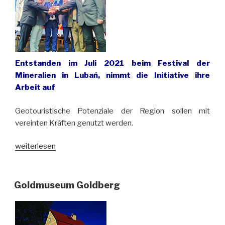
Entstanden im Juli 2021 beim Festival der
Mineralien in Lubań, nimmt die Initiative ihre
Arbeit auf
Geotouristische Potenziale der Region sollen mit
vereinten Kräften genutzt werden.
„Geotouristische
weiterlesen
Koalition
will
Sudeten
Goldmuseum Goldberg
noch
besser
vermarkten“