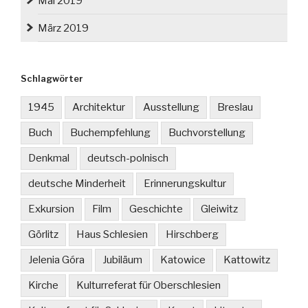
Mai 2019
März 2019
Schlagwörter
1945
Architektur
Ausstellung
Breslau
Buch
Buchempfehlung
Buchvorstellung
Denkmal
deutsch-polnisch
deutsche Minderheit
Erinnerungskultur
Exkursion
Film
Geschichte
Gleiwitz
Görlitz
Haus Schlesien
Hirschberg
Jelenia Góra
Jubiläum
Katowice
Kattowitz
Kirche
Kulturreferat für Oberschlesien