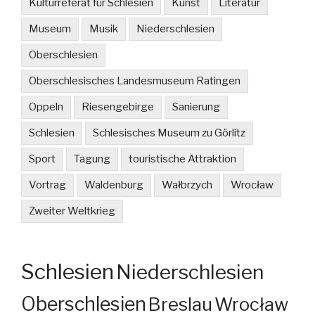
Kulturreferat für Schlesien
Kunst
Literatur
Museum
Musik
Niederschlesien
Oberschlesien
Oberschlesisches Landesmuseum Ratingen
Oppeln
Riesengebirge
Sanierung
Schlesien
Schlesisches Museum zu Görlitz
Sport
Tagung
touristische Attraktion
Vortrag
Waldenburg
Wałbrzych
Wrocław
Zweiter Weltkrieg
Schlesien
Niederschlesien
Oberschlesien
Breslau
Wrocław