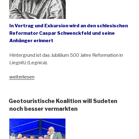
In Vortrag und Exkursion wird an den schlesischen
Reformator Caspar Schwenckfeld und seine
Anhänger erinnert
Hintergrund ist das Jubiläum 500 Jahre Reformation in
Liegnitz (Legnica).
„Die
weiterlesen
Schwenckfelder.
Von
Schlesien
Geotouristische Koalition will Sudeten
nach
noch besser vermarkten
Pennsylvania“