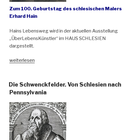
Zum 100. Geburtstag des schlesischen Malers
Erhard Hain
Hains Lebensweg wird in der aktuellen Ausstellung
„ÜberLebensKünstler“ im HAUS SCHLESIEN
dargestellt.
„Von
weiterlesen
der
Katzbach
bis
Die Schwenckfelder. Von Schlesien nach
zum
Pennsylvania
Rhein“