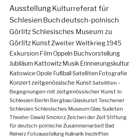
Ausstellung
Kulturreferat für
Schlesien
Buch
deutsch-polnisch
Görlitz
Schlesisches Museum zu
Görlitz
Kunst
Zweiter Weltkrieg
1945
Exkursion
Film
Oppeln
Buchvorstellung
Jubiläum
Kattowitz
Musik
Erinnerungskultur
Katowice
Opole
Fußball
Satelliten
Fotografie
Konzert
zeitgenössische Kunst
Satelliten –
Begegnungen mit zeitgenössischer Kunst in
Schlesien
Berlin
Bergbau
Glaskunst
Teschener
Schlesien
Schlesisches Museum
Glas
Sudeten
Theater
Dawid Smolorz
Zeichen der Zeit
Stiftung
für deutsch-polnische Zusammenarbeit
Bad
Reinerz
Fotoausstellung
Kulinarik
Inschriften