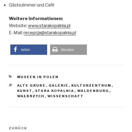
Gästezimmer und Café
Weitere Informationen:
Website:
www.starakopalnia.pl
E-Mail:
recepcja@starakopalnia.pl
teilen
drucken
MUSEEN IN POLEN
ALTE GRUBE
,
GALERIE
,
KULTURZENTRUM
,
KUNST
,
STARA KOPALNIA
,
WALDENBURG
,
WAŁBRZYCH
,
WISSENSCHAFT
Beitragsnavigation
Vorheriger
ZURÜCK