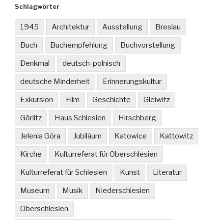
Schlagwörter
1945
Architektur
Ausstellung
Breslau
Buch
Buchempfehlung
Buchvorstellung
Denkmal
deutsch-polnisch
deutsche Minderheit
Erinnerungskultur
Exkursion
Film
Geschichte
Gleiwitz
Görlitz
Haus Schlesien
Hirschberg
Jelenia Góra
Jubiläum
Katowice
Kattowitz
Kirche
Kulturreferat für Oberschlesien
Kulturreferat für Schlesien
Kunst
Literatur
Museum
Musik
Niederschlesien
Oberschlesien