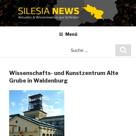
Zum
Inhalt
springen
Menü
Suche
Suc
nach:
Wissenschafts- und Kunstzentrum Alte
Grube in Waldenburg