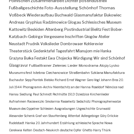
Polnischen Zusammenarbeit
Dichter
postindustriell
Fußballgeschichte
Foto-Ausstellung
Schönhof
Thomas
Voßbeck
Wiederaufbau
Buchwald
Glasmanufaktur
Bukowiec
Andreas Gryphius
Radzimowice
Glogau
Schlesisches Museum
Kattowitz
Beskiden
Altenberg
Postindustrial
Bielitz
Fest
Bober-
Katzbach-Gebirge
Vergessene Inschriften
Głogów
Atelier
Neustadt
Prudnik
Volkslieder
Dombrowaer Kohlerevier
Theaterstück
Gedenktafel
Tagesfahrt
Mianujom mie Hanka
Grażyna Bułka
Festakt
Ewa Chojecka
Würdigung
Wir sind Schönhof
Glasgravur
Fußballtrainer
Zieleniec
Lieder
Monodrama
Alojzy Lysko
Museumsfest
Istebna
Ciechanowice
Straßenbahn
Szklana Manufaktura
Buchautor
Sepp Piontek
Bielsko
Richard Ernst Wagner
Gero Vogl
Johann Bros
20.
Juli 1944
Phonogramm-Archiv
Niemtschitz an der Hanna
Roseldorf
Némčice nad
Hanou
Siedlung
Paul Schmidt
Pechhütte
1913
Dziedzice
Kirchenlieder
Aufnahmen
Racławiczki
Smolarnia
Rasselwitz
Sedschütz
Phonographenwalze
Museum des Oppelner Schlesien
Ausgrabungen
Urgeschichte
Grunwald
Alexander Schenk Graf von Stauffenberg
Attentat
Adlergebirge
Góry Orlickie
Rudelstadt
Hanka
20. Jahrhundert
Erzählung
schlesische Sprache
Nowa
Cerekwia
Kelten
Deutsch-Neukirch
deutsche Opfer
Ghetto
Harry Thürk