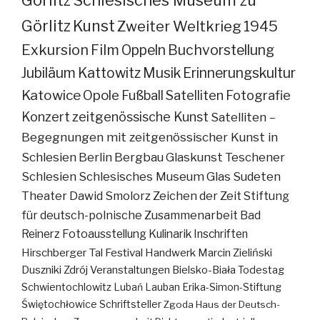
Görlitz
Kunst
Zweiter Weltkrieg
1945
Exkursion
Film
Oppeln
Buchvorstellung
Jubiläum
Kattowitz
Musik
Erinnerungskultur
Katowice
Opole
Fußball
Satelliten
Fotografie
Konzert
zeitgenössische Kunst
Satelliten –
Begegnungen mit zeitgenössischer Kunst in
Schlesien
Berlin
Bergbau
Glaskunst
Teschener
Schlesien
Schlesisches Museum
Glas
Sudeten
Theater
Dawid Smolorz
Zeichen der Zeit
Stiftung
für deutsch-polnische Zusammenarbeit
Bad
Reinerz
Fotoausstellung
Kulinarik
Inschriften
Hirschberger Tal
Festival
Handwerk
Marcin Zieliński
Duszniki Zdrój
Veranstaltungen
Bielsko-Biała
Todestag
Schwientochlowitz
Lubań
Lauban
Erika-Simon-Stiftung
Świętochłowice
Schriftsteller
Zgoda
Haus der Deutsch-