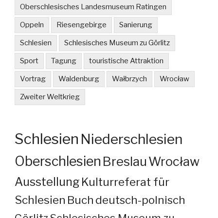
Oberschlesisches Landesmuseum Ratingen
Oppeln
Riesengebirge
Sanierung
Schlesien
Schlesisches Museum zu Görlitz
Sport
Tagung
touristische Attraktion
Vortrag
Waldenburg
Wałbrzych
Wrocław
Zweiter Weltkrieg
Schlesien
Niederschlesien
Oberschlesien
Breslau
Wrocław
Ausstellung
Kulturreferat für
Schlesien
Buch
deutsch-polnisch
Görlitz
Schlesisches Museum zu