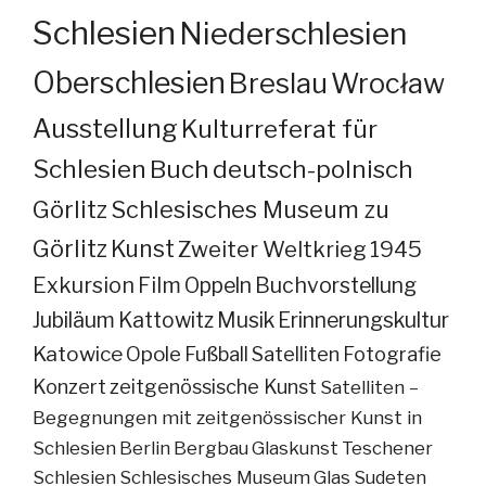
Schlesien
Niederschlesien
Oberschlesien
Breslau
Wrocław
Ausstellung
Kulturreferat für
Schlesien
Buch
deutsch-polnisch
Görlitz
Schlesisches Museum zu
Görlitz
Kunst
Zweiter Weltkrieg
1945
Exkursion
Film
Oppeln
Buchvorstellung
Jubiläum
Kattowitz
Musik
Erinnerungskultur
Katowice
Opole
Fußball
Satelliten
Fotografie
Konzert
zeitgenössische Kunst
Satelliten –
Begegnungen mit zeitgenössischer Kunst in
Schlesien
Berlin
Bergbau
Glaskunst
Teschener
Schlesien
Schlesisches Museum
Glas
Sudeten