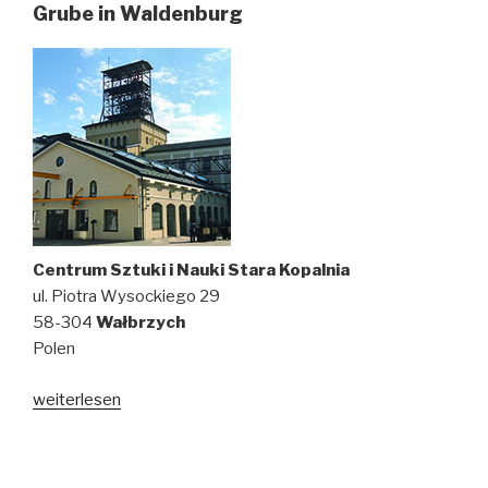
Entmenschlichung
Grube in Waldenburg
in
Wałbrzych“
Centrum Sztuki i Nauki Stara Kopalnia
ul. Piotra Wysockiego 29
58-304
Wałbrzych
Polen
weiterlesen