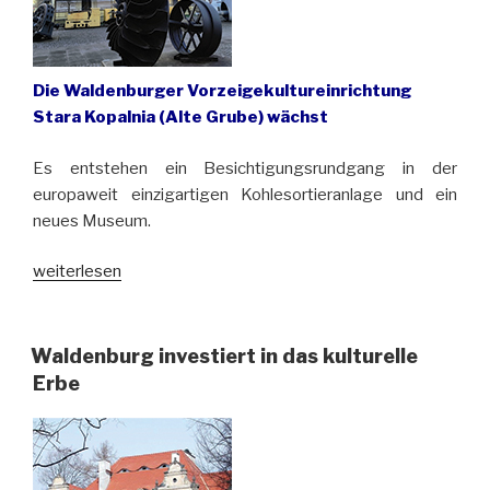
Die Waldenburger Vorzeigekultureinrichtung
Stara Kopalnia (Alte Grube) wächst
Es entstehen ein Besichtigungsrundgang in der
europaweit einzigartigen Kohlesortieranlage und ein
neues Museum.
„Alte
weiterlesen
Grube
in
Waldenburg
Waldenburg investiert in das kulturelle
wird
Erbe
erweitert“