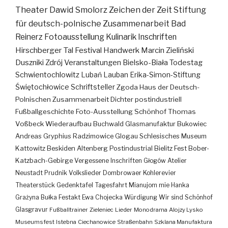
Theater
Dawid Smolorz
Zeichen der Zeit
Stiftung
für deutsch-polnische Zusammenarbeit
Bad
Reinerz
Fotoausstellung
Kulinarik
Inschriften
Hirschberger Tal
Festival
Handwerk
Marcin Zieliński
Duszniki Zdrój
Veranstaltungen
Bielsko-Biała
Todestag
Schwientochlowitz
Lubań
Lauban
Erika-Simon-Stiftung
Świętochłowice
Schriftsteller
Zgoda
Haus der Deutsch-
Polnischen Zusammenarbeit
Dichter
postindustriell
Fußballgeschichte
Foto-Ausstellung
Schönhof
Thomas
Voßbeck
Wiederaufbau
Buchwald
Glasmanufaktur
Bukowiec
Andreas Gryphius
Radzimowice
Glogau
Schlesisches Museum
Kattowitz
Beskiden
Altenberg
Postindustrial
Bielitz
Fest
Bober-
Katzbach-Gebirge
Vergessene Inschriften
Głogów
Atelier
Neustadt
Prudnik
Volkslieder
Dombrowaer Kohlerevier
Theaterstück
Gedenktafel
Tagesfahrt
Mianujom mie Hanka
Grażyna Bułka
Festakt
Ewa Chojecka
Würdigung
Wir sind Schönhof
Glasgravur
Fußballtrainer
Zieleniec
Lieder
Monodrama
Alojzy Lysko
Museumsfest
Istebna
Ciechanowice
Straßenbahn
Szklana Manufaktura