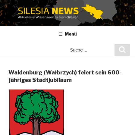
Zum
Inhalt
springen
Menü
Suche
Suc
nach:
Waldenburg (Wałbrzych) feiert sein 600-
jähriges Stadtjubiläum