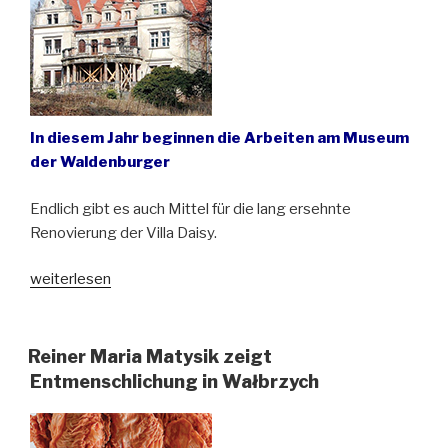
In diesem Jahr beginnen die Arbeiten am Museum
der Waldenburger
Endlich gibt es auch Mittel für die lang ersehnte
Renovierung der Villa Daisy.
„Waldenburg
weiterlesen
investiert
in
das
Reiner Maria Matysik zeigt
kulturelle
Entmenschlichung in Wałbrzych
Erbe“