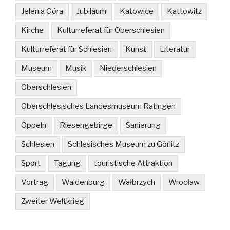
Jelenia Góra
Jubiläum
Katowice
Kattowitz
Kirche
Kulturreferat für Oberschlesien
Kulturreferat für Schlesien
Kunst
Literatur
Museum
Musik
Niederschlesien
Oberschlesien
Oberschlesisches Landesmuseum Ratingen
Oppeln
Riesengebirge
Sanierung
Schlesien
Schlesisches Museum zu Görlitz
Sport
Tagung
touristische Attraktion
Vortrag
Waldenburg
Wałbrzych
Wrocław
Zweiter Weltkrieg