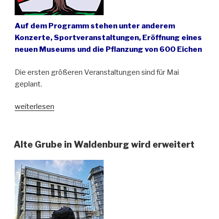
Auf dem Programm stehen unter anderem
Konzerte, Sportveranstaltungen, Eröffnung eines
neuen Museums und die Pflanzung von 600 Eichen
Die ersten größeren Veranstaltungen sind für Mai
geplant.
„Waldenburg
weiterlesen
(Wałbrzych)
feiert
sein
Alte Grube in Waldenburg wird erweitert
600-
jähriges
Stadtjubiläum“