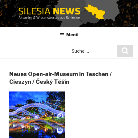
Zum
Inhalt
springen
Menü
Suche
Suc
nach:
Neues Open-air-Museum in Teschen /
Cieszyn / Český Tĕšín