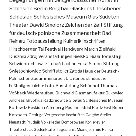
Schlesien
Berlin
Bergbau
Glaskunst
Teschener
Schlesien
Schlesisches Museum
Glas
Sudeten
Theater
Dawid Smolorz
Zeichen der Zeit
Stiftung
für deutsch-polnische Zusammenarbeit
Bad
Reinerz
Fotoausstellung
Kulinarik
Inschriften
Hirschberger Tal
Festival
Handwerk
Marcin Zieliński
Duszniki Zdrój
Veranstaltungen
Bielsko-Biała
Todestag
Schwientochlowitz
Lubań
Lauban
Erika-Simon-Stiftung
Świętochłowice
Schriftsteller
Zgoda
Haus der Deutsch-
Polnischen Zusammenarbeit
Dichter
postindustriell
Fußballgeschichte
Foto-Ausstellung
Schönhof
Thomas
Voßbeck
Wiederaufbau
Buchwald
Glasmanufaktur
Bukowiec
Andreas Gryphius
Radzimowice
Glogau
Schlesisches Museum
Kattowitz
Beskiden
Altenberg
Postindustrial
Bielitz
Fest
Bober-
Katzbach-Gebirge
Vergessene Inschriften
Głogów
Atelier
Neustadt
Prudnik
Volkslieder
Dombrowaer Kohlerevier
Theaterstück
Gedenktafel
Tagesfahrt
Mianujom mie Hanka