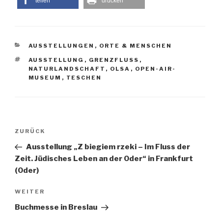
teilen
drucken
KATEGORIEN
AUSSTELLUNGEN
,
ORTE & MENSCHEN
SCHLAGWÖRTER
AUSSTELLUNG
,
GRENZFLUSS
,
NATURLANDSCHAFT
,
OLSA
,
OPEN-AIR-
MUSEUM
,
TESCHEN
Beitragsnavigation
Vorheriger
ZURÜCK
Beitrag
Ausstellung „Z biegiem rzeki – Im Fluss der
Zeit. Jüdisches Leben an der Oder“ in Frankfurt
(Oder)
Nächster
WEITER
Beitrag
Buchmesse in Breslau