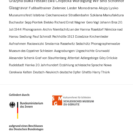
Grażyna Bułka
Festakt
Ewa Chojecka
Würdigung
Wir sind Schönhof
Glasgravur
Fußballtrainer
Zieleniec
Lieder
Monodrama
Alojzy Lysko
Museumsfest
Istebna
Ciechanowice
Straßenbahn
Szklana Manufaktura
Buchautor
Sepp Piontek
Bielsko
Richard Ernst Wagner
Gero Vogl
Johann Bros
20.
Juli 1944
Phonogramm-Archiv
Niemtschitz an der Hanna
Roseldorf
Némčice nad
Hanou
Siedlung
Paul Schmidt
Pechhütte
1913
Dziedzice
Kirchenlieder
Aufnahmen
Racławiczki
Smolarnia
Rasselwitz
Sedschütz
Phonographenwalze
Museum des Oppelner Schlesien
Ausgrabungen
Urgeschichte
Grunwald
Alexander Schenk Graf von Stauffenberg
Attentat
Adlergebirge
Góry Orlickie
Rudelstadt
Hanka
20. Jahrhundert
Erzählung
schlesische Sprache
Nowa
Cerekwia
Kelten
Deutsch-Neukirch
deutsche Opfer
Ghetto
Harry Thürk