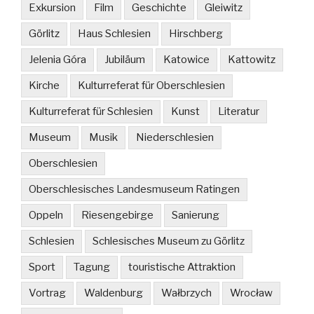
Exkursion
Film
Geschichte
Gleiwitz
Görlitz
Haus Schlesien
Hirschberg
Jelenia Góra
Jubiläum
Katowice
Kattowitz
Kirche
Kulturreferat für Oberschlesien
Kulturreferat für Schlesien
Kunst
Literatur
Museum
Musik
Niederschlesien
Oberschlesien
Oberschlesisches Landesmuseum Ratingen
Oppeln
Riesengebirge
Sanierung
Schlesien
Schlesisches Museum zu Görlitz
Sport
Tagung
touristische Attraktion
Vortrag
Waldenburg
Wałbrzych
Wrocław