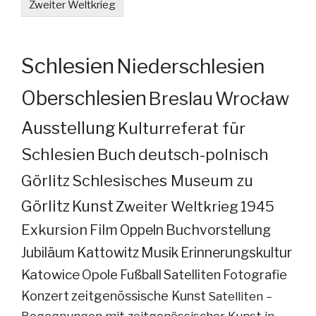
Zweiter Weltkrieg
Schlesien
Niederschlesien
Oberschlesien
Breslau
Wrocław
Ausstellung
Kulturreferat für
Schlesien
Buch
deutsch-polnisch
Görlitz
Schlesisches Museum zu
Görlitz
Kunst
Zweiter Weltkrieg
1945
Exkursion
Film
Oppeln
Buchvorstellung
Jubiläum
Kattowitz
Musik
Erinnerungskultur
Katowice
Opole
Fußball
Satelliten
Fotografie
Konzert
zeitgenössische Kunst
Satelliten –
Begegnungen mit zeitgenössischer Kunst in