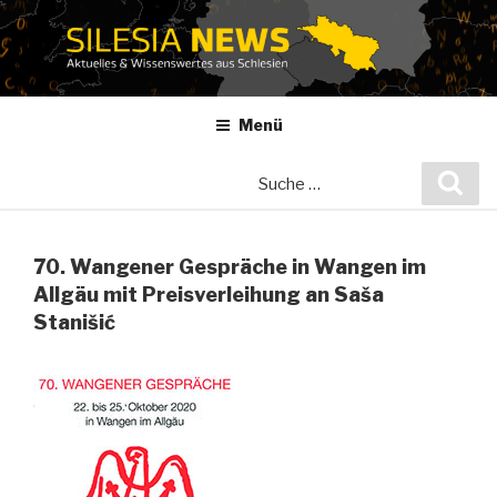
Zum
Inhalt
springen
Menü
Suche
Suc
nach:
70. Wangener Gespräche in Wangen im
Allgäu mit Preisverleihung an Saša
Stanišić