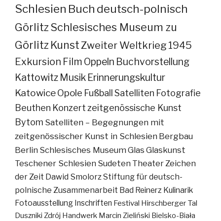
Schlesien
Buch
deutsch-polnisch
Görlitz
Schlesisches Museum zu
Görlitz
Kunst
Zweiter Weltkrieg
1945
Exkursion
Film
Oppeln
Buchvorstellung
Kattowitz
Musik
Erinnerungskultur
Katowice
Opole
Fußball
Satelliten
Fotografie
Beuthen
Konzert
zeitgenössische Kunst
Bytom
Satelliten – Begegnungen mit
zeitgenössischer Kunst in Schlesien
Bergbau
Berlin
Schlesisches Museum
Glas
Glaskunst
Teschener Schlesien
Sudeten
Theater
Zeichen
der Zeit
Dawid Smolorz
Stiftung für deutsch-
polnische Zusammenarbeit
Bad Reinerz
Kulinarik
Fotoausstellung
Inschriften
Festival
Hirschberger Tal
Duszniki Zdrój
Handwerk
Marcin Zieliński
Bielsko-Biała