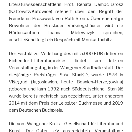
Literaturwissenschaftlerin Prof. Renata Dampc-Jarosz
(Kattowitz/Katowice) referiert über den Begriff der
Fremde im Prosawerk von Ruth Storm. Über ehemalige
Bewohner der Breslauer Vorkriegshäuser wird die
Hörfunkautorin Joanna Mielewczyk sprechen,
anschließend folgt ein Gespräch mit Monika Taubitz.
Der Festakt zur Verleihung des mit 5.000 EUR dotierten
Eichendorff-Literaturpreises findet am letzten
Veranstaltungstag in der Wangener Stadthalle statt. Der
diesjährige Preisträger, Saša Stanišić, wurde 1978 in
Višegrad (Jugoslawien, heute Bosnien-Herzegowina)
geboren und kam 1992 nach Süddeutschland. Stanišić
wurde bereits mehrfach ausgezeichnet, unter anderem
2014 mit dem Preis der Leipziger Buchmesse und 2019
dem Deutschen Buchpreis.
Die vom Wangener Kreis – Gesellschaft für Literatur und
Kunst „Der Osten“ e.V. ausgerichtete Veranstaltung