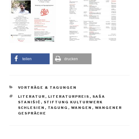
teilen
drucken
KATEGORIEN
VORTRÄGE & TAGUNGEN
SCHLAGWÖRTER
LITERATUR
,
LITERATURPREIS
,
SAŠA
STANIŠIĆ
,
STIFTUNG KULTURWERK
SCHLESIEN
,
TAGUNG
,
WANGEN
,
WANGENER
GESPRÄCHE