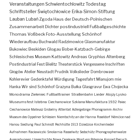
Veranstaltungen
Schwientochlowitz
Todestag
Schriftsteller
Świętochłowice
Erika-Simon-Stiftung
Lauban
Lubań
Zgoda
Haus der Deutsch-Polnischen
Zusammenarbeit
Dichter
postindustriell
Fußballgeschichte
Thomas Voßbeck
Foto-Ausstellung
Schönhof
Wiederaufbau
Buchwald
Radzimowice
Glasmanufaktur
Bukowiec
Beskiden
Glogau
Bober-Katzbach-Gebirge
Schlesisches Museum Kattowitz
Andreas Gryphius
Altenberg
Postindustrial
Fest
Bielitz
Theaterstück
Vergessene Inschriften
Głogów
Atelier
Neustadt
Prudnik
Volkslieder
Dombrowaer
Kohlerevier
Gedenktafel
Würdigung
Tagesfahrt
Mianujom mie
Hanka
Wir sind Schönhof
Grażyna Bułka
Glasgravur
Ewa Chojecka
Monodrama
Zieleniec
Fußballtrainer
Straßenbahn
Lieder
Alojzy Lysko
Museumsfest
Istebna
Ciechanowice
Szklana Manufaktura
1932
Pałac
Ciechanowice
Mateusz Grobelny
Attentat
Adlergebirge
Phonogramm-Archiv
Museum des Oppelner Schlesien
Niemtschitz an der Hanna
Roseldorf
Némčice nad
Hanou
Siedlung
Paul Schmidt
Pechhütte
1913
Dziedzice
Kirchenlieder
Aufnahmen
Racławiczki
Smolarnia
Rasselwitz
Sedschütz
Phonographenwalze
Ausgrabungen
Urgeschichte
Nowa Cerekwia
Mord von Potempa
Konrad Piecuch