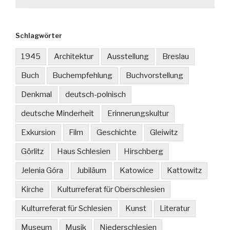
Schlagwörter
1945
Architektur
Ausstellung
Breslau
Buch
Buchempfehlung
Buchvorstellung
Denkmal
deutsch-polnisch
deutsche Minderheit
Erinnerungskultur
Exkursion
Film
Geschichte
Gleiwitz
Görlitz
Haus Schlesien
Hirschberg
Jelenia Góra
Jubiläum
Katowice
Kattowitz
Kirche
Kulturreferat für Oberschlesien
Kulturreferat für Schlesien
Kunst
Literatur
Museum
Musik
Niederschlesien