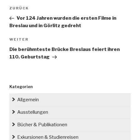
Beitragsnavigation
Vorheriger
ZURÜCK
Beitrag
Vor 124 Jahren wurden die ersten Filme in
Breslau und in Görlitz gedreht
Nächster
WEITER
Beitrag
Die berühmteste Brücke Breslaus feiert ihren
110. Geburtstag
Kategorien
Allgemein
Ausstellungen
Bücher & Publikationen
Exkursionen & Studienreisen