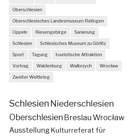
Oberschlesien
Oberschlesisches Landesmuseum Ratingen
Oppeln
Riesengebirge
Sanierung
Schlesien
Schlesisches Museum zu Görlitz
Sport
Tagung
touristische Attraktion
Vortrag
Waldenburg
Wałbrzych
Wrocław
Zweiter Weltkrieg
Schlesien
Niederschlesien
Oberschlesien
Breslau
Wrocław
Ausstellung
Kulturreferat für