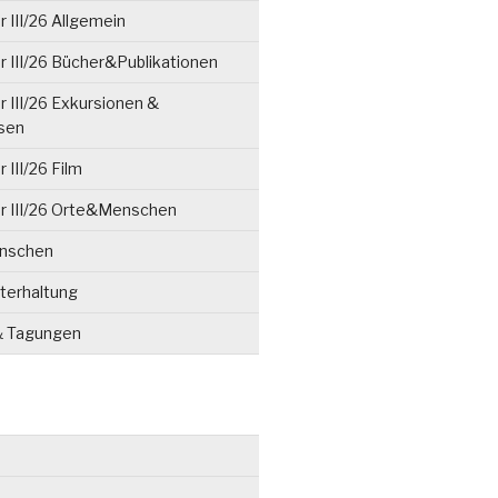
 III/26 Allgemein
 III/26 Bücher&Publikationen
 III/26 Exkursionen &
isen
 III/26 Film
r III/26 Orte&Menschen
enschen
terhaltung
& Tagungen