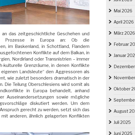
Mai 2026
April 2026
März 2026
h an das zeitgeschichtliche Geschehen und
ische Prozesse in Europa an: Ob die
Februar 2
en, im Baskenland, in Schottland, Flandern
h ausgefochtenen Konflikte auf dem Balkan, in
Januar 20
gien, Nordirland oder Transnistrien – immer
h-kulturelle Grenzräume, in denen Konflikte
Dezember
 eigenen Landsleute“ den Aggressoren als
November
ent, wie zuletzt besonders dramatisch in der
n. Die Teilung Oberschlesiens wird somit als
Oktober 2
landkonflikte in Europa behandelt, anhand
ger Auseinandersetzungen sowie mögliche
Septembe
gsvorschläge diskutiert werden. Um dem
Anspruch gerecht zu werden, setzt sich das
August 2
t anderen, ähnlich gelagerten Konflikten
Juli 2025
Juni 2025