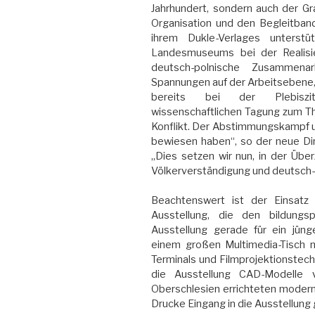
Jahrhundert, sondern auch der Gr
Organisation und den Begleitba
ihrem Dukle-Verlages unterst
Landesmuseums bei der Realisi
deutsch-polnische Zusammenar
Spannungen auf der Arbeitsebene, i
bereits bei der Plebiszit-A
wissenschaftlichen Tagung zum Th
Konflikt. Der Abstimmungskampf u
bewiesen haben“, so der neue D
„Dies setzen wir nun, in der Übe
Völkerverständigung und deutsch-p
Beachtenswert ist der Einsatz
Ausstellung, die den bildungs
Ausstellung gerade für ein jün
einem großen Multimedia-Tisch m
Terminals und Filmprojektionstech
die Ausstellung CAD-Modelle 
Oberschlesien errichteten modern
Drucke Eingang in die Ausstellung