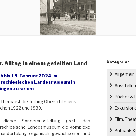
Kategorien
 Alltag in einem geteilten Land
Allgemein
h bis 18. Februar 2024 im
rschlesischen Landesmuseum in
Ausstellu
ingen zu sehen
Bücher & P
Thema ist die Teilung Oberschlesiens
chen 1922 und 1939.
Exkursion
Film, Thea
 dieser Sonderausstellung greift das
rschlesische Landesmuseum die komplexe
Kulinarik 
hrhundertelang organisch gewachsenen und