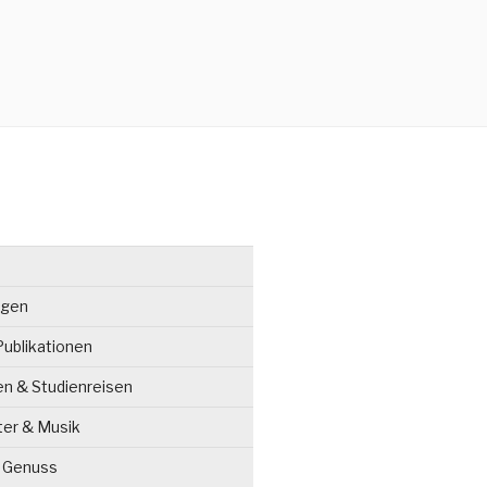
ngen
ublikationen
en & Studienreisen
ter & Musik
& Genuss