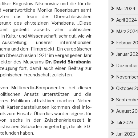
afiker Bogusław Nikonowicz und die für die
Mai 2024
nd verantwortliche Monika Rosenbaum samt
ützten das Team des Oberschlesischen
April 2024
erung des ehrgeizigen Vorhabens. „Diese
beit gedeiht abseits aller politischen
März 2024
n Kultur und Wissenschaft, sehr gut, wie wir
usstellung, unserer internationalen
Februar 2
ema und dem Filmprojekt ‚Ein europäischer
Januar 20
m Oberschlesien 1921‘ im vergangenen Jahr
irektor des Museums
Dr. David Skrabania
.
Dezember
rzeugung fort, damit auch einen Beitrag zur
olnischen Freundschaft zu leisten.“
November
 von Multimedia-Komponenten bei dieser
Oktober 2
politischen Ansatz unterstützen und die
Septembe
geres Publikum attraktiver machen. Neben
it Kartendarstellungen kommen drei Info-
August 20
nik zum Einsatz. Überdies wurden eigens für
von sechs in der Zwischenkriegszeit in
Juli 2023
istischen Gebäuden angefertigt, die als 3D-
 gefunden haben.
Juni 2023