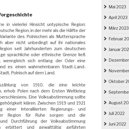
Mai 2023
 Vorgeschichte
April 2023
e in vielerlei Hinsicht untypische Region:
März 2023
utsche Region, in der mehr als die Hälfte der
Variante des Polnischen als Muttersprache
Februar 2
 aber nicht unbedingt auf ihr nationales
Region seit Jahrhunderten zum deutschen
Januar 20
ige sprachliche oder ethnische Grenze ließ
Dezember
n, wenngleich sich entlang der Oder eine
 und es einen wahrnehmbaren Stadt-Land-
November
Stadt, Polnisch auf dem Land.
Oktober 2
szählung von 1910, die eine leichte
b, erhob Polen nach dem Ersten Weltkrieg
Septembe
berschlesiens. Eine Volksabstimmung sollte
August 20
ugehörigkeit klären. Zwischen 1919 und 1921
 einer Interalliierten Regierungs- und
Juli 2022
 der Region für Ruhe sorgen und die
und Durchführung der Volksabstimmung
Juni 2022
em erbittert und gewalttätig geführten