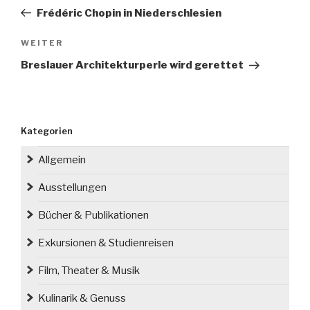
Beitrag
Frédéric Chopin in Niederschlesien
Nächster
WEITER
Beitrag
Breslauer Architekturperle wird gerettet
Kategorien
Allgemein
Ausstellungen
Bücher & Publikationen
Exkursionen & Studienreisen
Film, Theater & Musik
Kulinarik & Genuss