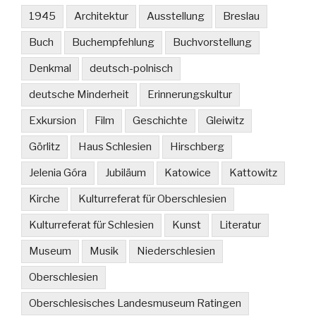
1945
Architektur
Ausstellung
Breslau
Buch
Buchempfehlung
Buchvorstellung
Denkmal
deutsch-polnisch
deutsche Minderheit
Erinnerungskultur
Exkursion
Film
Geschichte
Gleiwitz
Görlitz
Haus Schlesien
Hirschberg
Jelenia Góra
Jubiläum
Katowice
Kattowitz
Kirche
Kulturreferat für Oberschlesien
Kulturreferat für Schlesien
Kunst
Literatur
Museum
Musik
Niederschlesien
Oberschlesien
Oberschlesisches Landesmuseum Ratingen