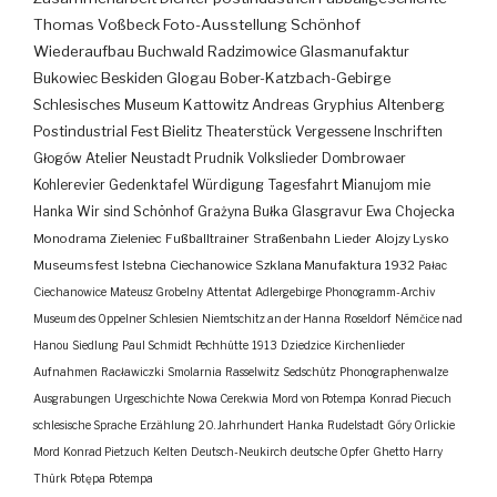
Thomas Voßbeck
Foto-Ausstellung
Schönhof
Wiederaufbau
Buchwald
Radzimowice
Glasmanufaktur
Bukowiec
Beskiden
Glogau
Bober-Katzbach-Gebirge
Schlesisches Museum Kattowitz
Andreas Gryphius
Altenberg
Postindustrial
Fest
Bielitz
Theaterstück
Vergessene Inschriften
Głogów
Atelier
Neustadt
Prudnik
Volkslieder
Dombrowaer
Kohlerevier
Gedenktafel
Würdigung
Tagesfahrt
Mianujom mie
Hanka
Wir sind Schönhof
Grażyna Bułka
Glasgravur
Ewa Chojecka
Monodrama
Zieleniec
Fußballtrainer
Straßenbahn
Lieder
Alojzy Lysko
Museumsfest
Istebna
Ciechanowice
Szklana Manufaktura
1932
Pałac
Ciechanowice
Mateusz Grobelny
Attentat
Adlergebirge
Phonogramm-Archiv
Museum des Oppelner Schlesien
Niemtschitz an der Hanna
Roseldorf
Némčice nad
Hanou
Siedlung
Paul Schmidt
Pechhütte
1913
Dziedzice
Kirchenlieder
Aufnahmen
Racławiczki
Smolarnia
Rasselwitz
Sedschütz
Phonographenwalze
Ausgrabungen
Urgeschichte
Nowa Cerekwia
Mord von Potempa
Konrad Piecuch
schlesische Sprache
Erzählung
20. Jahrhundert
Hanka
Rudelstadt
Góry Orlickie
Mord
Konrad Pietzuch
Kelten
Deutsch-Neukirch
deutsche Opfer
Ghetto
Harry
Thürk
Potępa
Potempa