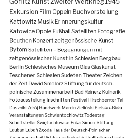
Görlitz
Kunst
Zweiter Weltkrieg
1945
Exkursion
Film
Oppeln
Buchvorstellung
Kattowitz
Musik
Erinnerungskultur
Katowice
Opole
Fußball
Satelliten
Fotografie
Beuthen
Konzert
zeitgenössische Kunst
Bytom
Satelliten – Begegnungen mit
zeitgenössischer Kunst in Schlesien
Bergbau
Berlin
Schlesisches Museum
Glas
Glaskunst
Teschener Schlesien
Sudeten
Theater
Zeichen
der Zeit
Dawid Smolorz
Stiftung für deutsch-
polnische Zusammenarbeit
Bad Reinerz
Kulinarik
Fotoausstellung
Inschriften
Festival
Hirschberger Tal
Duszniki Zdrój
Handwerk
Marcin Zieliński
Bielsko-Biała
Veranstaltungen
Schwientochlowitz
Todestag
Schriftsteller
Świętochłowice
Erika-Simon-Stiftung
Lauban
Lubań
Zgoda
Haus der Deutsch-Polnischen
Zusammenarbeit
Dichter
postindustriell
Fußballgeschichte