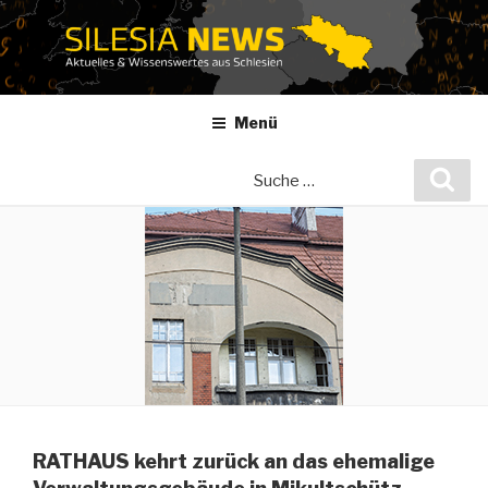
Zum
Inhalt
springen
Menü
Suche
Suc
nach:
RATHAUS kehrt zurück an das ehemalige