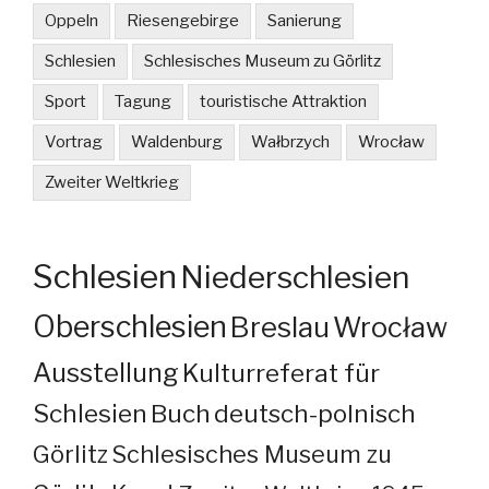
Oppeln
Riesengebirge
Sanierung
Schlesien
Schlesisches Museum zu Görlitz
Sport
Tagung
touristische Attraktion
Vortrag
Waldenburg
Wałbrzych
Wrocław
Zweiter Weltkrieg
Schlesien
Niederschlesien
Oberschlesien
Breslau
Wrocław
Ausstellung
Kulturreferat für
Schlesien
Buch
deutsch-polnisch
Görlitz
Schlesisches Museum zu