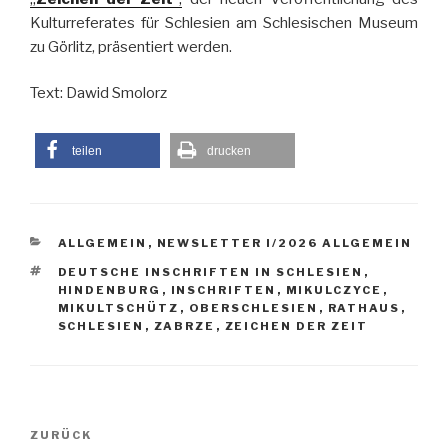
Kulturreferates für Schlesien am Schlesischen Museum
zu Görlitz, präsentiert werden.
Text: Dawid Smolorz
teilen
drucken
KATEGORIEN
ALLGEMEIN
,
NEWSLETTER I/2026 ALLGEMEIN
SCHLAGWÖRTER
DEUTSCHE INSCHRIFTEN IN SCHLESIEN
,
HINDENBURG
,
INSCHRIFTEN
,
MIKULCZYCE
,
MIKULTSCHÜTZ
,
OBERSCHLESIEN
,
RATHAUS
,
SCHLESIEN
,
ZABRZE
,
ZEICHEN DER ZEIT
Beitragsnavigation
Vorheriger
ZURÜCK