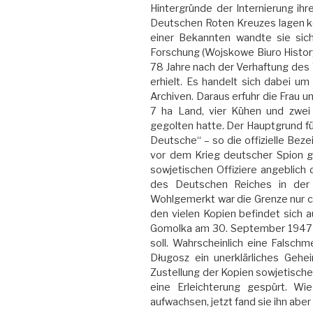
Hintergründe der Internierung ih
Deutschen Roten Kreuzes lagen ke
einer Bekannten wandte sie sich 
Forschung (Wojskowe Biuro Histor
78 Jahre nach der Verhaftung des 
erhielt. Es handelt sich dabei 
Archiven. Daraus erfuhr die Frau u
7 ha Land, vier Kühen und zwei 
gegolten hatte. Der Hauptgrund für 
Deutsche“ – so die offizielle Beze
vor dem Krieg deutscher Spion g
sowjetischen Offiziere angeblich 
des Deutschen Reiches in der 
Wohlgemerkt war die Grenze nur c
den vielen Kopien befindet sich au
Gomolka am 30. September 1947 „
soll. Wahrscheinlich eine Falsch
Długosz ein unerklärliches Gehe
Zustellung der Kopien sowjetisch
eine Erleichterung gespürt. Wi
aufwachsen, jetzt fand sie ihn abe