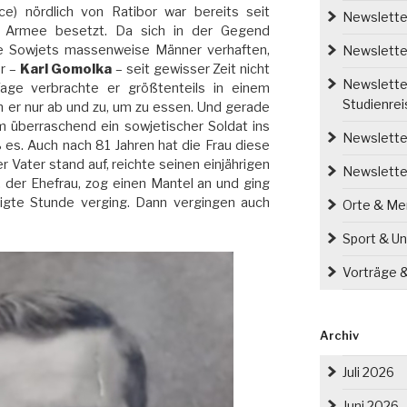
ce) nördlich von Ratibor war bereits seit
Newsletter
 Armee besetzt. Da sich in der Gegend
e Sowjets massenweise Männer verhaften,
Newsletter
r –
Karl Gomolka
– seit gewisser Zeit nicht
Newsletter
ge verbrachte er größtenteils in einem
Studienre
m er nur ab und zu, um zu essen. Und gerade
m überraschend ein sowjetischer Soldat ins
Newsletter
ß es. Auch nach 81 Jahren hat die Frau diese
r Vater stand auf, reichte seinen einjährigen
Newslette
 der Ehefrau, zog einen Mantel an und ging
igte Stunde verging. Dann vergingen auch
Orte & M
Sport & Un
Vorträge 
Archiv
Juli 2026
Juni 2026