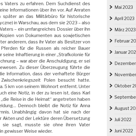
res Vaters zu erfahren. Dem Suchdienst des
Mai 2023
ine Informationen über ihn vor. Auf Anraten
später an das Militärbüro für historische
April 2023
yczne) in Warschau, aus dem sie 2023 – also
Vaters – ein umfangreiches Dossier über ihn
März 2023
um Kopien von Dokumenten aus sowjetischen
Februar 2
nter anderem, dass ihr Vater als Besitzer von
Pferden für die Russen als reicher Bauer
Januar 20
seine Inhaftierung in einer „Strafkolonie für
ichnung – war aber die Anschuldigung, er sei
Dezember
ewesen. Zu dieser Überzeugung führte die
die Information, dass der verhaftete Bürger
November
Zwischenkriegszeit Polen besucht hatte.
Oktober 2
a. 5 km von seinem Wohnort entfernt. Unter
ch eine Notiz, in der zu lesen ist, dass Karl
Septembe
die Reise in die Heimat“ angetreten haben
meldung… Dennoch bleibt die Notiz für Anna
August 20
imnis. Unabhängig davon hat sie nach der
er Akten und der Lektüre deren Übersetzung
Juli 2022
e sie sagt, musste sie ohne ihren Vater
Juni 2022
r in gewisser Weise wieder.