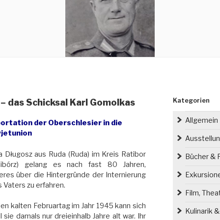
Kategorien
– das Schicksal Karl Gomolkas
Allgemein
ortation der Oberschlesier in die
jetunion
Ausstellu
 Długosz aus Ruda (Ruda) im Kreis Ratibor
Bücher & P
cibórz) gelang es nach fast 80 Jahren,
res über die Hintergründe der Internierung
Exkursion
s Vaters zu erfahren.
Film, Thea
en kalten Februartag im Jahr 1945 kann sich
Kulinarik 
sie damals nur dreieinhalb Jahre alt war. Ihr