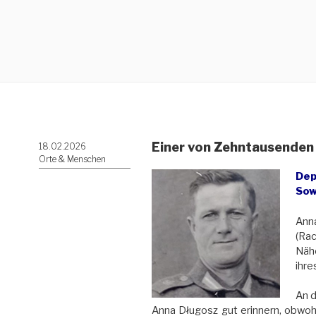
Einer von Zehntausenden 
Veröffentlicht
18.02.2026
am
Orte & Menschen
Dep
Sow
Anna
(Ra
Nähe
ihre
An d
Anna Długosz gut erinnern, obwohl 