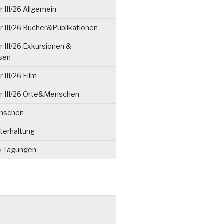
 III/26 Allgemein
 III/26 Bücher&Publikationen
 III/26 Exkursionen &
isen
 III/26 Film
r III/26 Orte&Menschen
enschen
terhaltung
& Tagungen