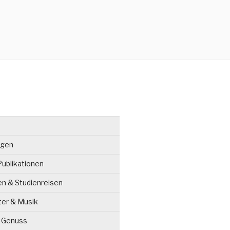
ngen
ublikationen
en & Studienreisen
ter & Musik
& Genuss