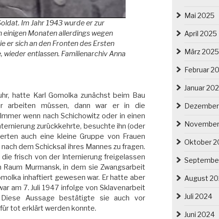
Mai 2025
oldat. Im Jahr 1943 wurde er zur
 einigen Monaten allerdings wegen
April 2025
e er sich an den Fronten des Ersten
März 2025
 wieder entlassen. Familienarchiv Anna
Februar 2
Januar 20
uhr, hatte Karl Gomolka zunächst beim Bau
er arbeiten müssen, dann war er in die
Dezember
Immer wenn nach Schichowitz oder in einen
November
ternierung zurückkehrte, besuchte ihn (oder
ierten auch eine kleine Gruppe von Frauen
Oktober 2
 nach dem Schicksal ihres Mannes zu fragen.
 die frisch von der Internierung freigelassen
Septembe
m Raum Murmansk, in dem sie Zwangsarbeit
omolka inhaftiert gewesen war. Er hatte aber
August 2
ar am 7. Juli 1947 infolge von Sklavenarbeit
Juli 2024
 Diese Aussage bestätigte sie auch vor
 für tot erklärt werden konnte.
Juni 2024