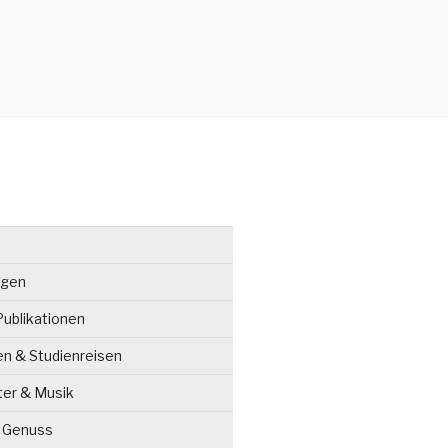
ngen
ublikationen
en & Studienreisen
ter & Musik
& Genuss