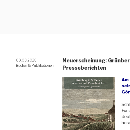
Neuerscheinung: Grünberg 
Veröffentlicht
09.03.2026
am
Bücher & Publikationen
Presseberichten
Am 
sei
Gór
Schl
Fund
deu
her