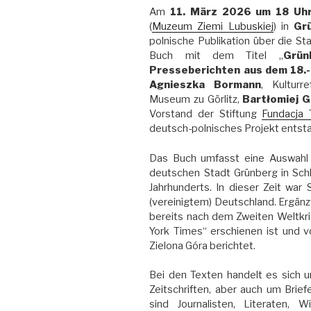
Am
11. März 2026 um 18 Uh
(
Muzeum Ziemi Lubuskiej
) in
Gr
polnische Publikation über die St
Buch mit dem Titel „
Grün
Presseberichten aus dem 18.-
Agnieszka Bormann
, Kulturr
Museum zu Görlitz,
Bartłomiej 
Vorstand der Stiftung
Fundacja 
deutsch-polnisches Projekt entst
Das Buch umfasst eine Auswahl 
deutschen Stadt Grünberg in Sch
Jahrhunderts. In dieser Zeit war
(vereinigtem) Deutschland. Ergänzt 
bereits nach dem Zweiten Weltkri
York Times“ erschienen ist und v
Zielona Góra berichtet.
Bei den Texten handelt es sich 
Zeitschriften, aber auch um Brie
sind Journalisten, Literaten, W