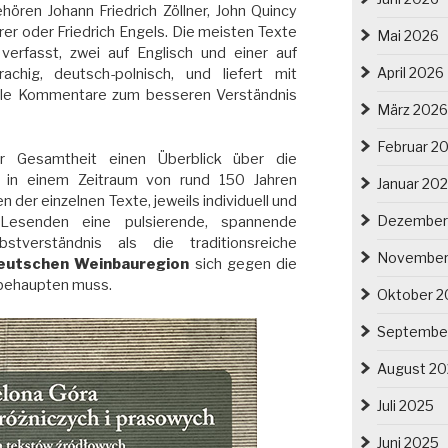
hören Johann Friedrich Zöllner, John Quincy
rer oder Friedrich Engels. Die meisten Texte
Mai 2026
verfasst, zwei auf Englisch und einer auf
April 2026
achig, deutsch-polnisch, und liefert mit
lle Kommentare zum besseren Verständnis
März 2026
Februar 2
er Gesamtheit einen Überblick über die
 in einem Zeitraum von rund 150 Jahren
Januar 20
 der einzelnen Texte, jeweils individuell und
Dezember
e Lesenden eine pulsierende, spannende
stverständnis als die traditionsreiche
November
deutschen Weinbauregion
sich gegen die
g behaupten muss.
Oktober 2
Septembe
August 2
Juli 2025
Juni 2025