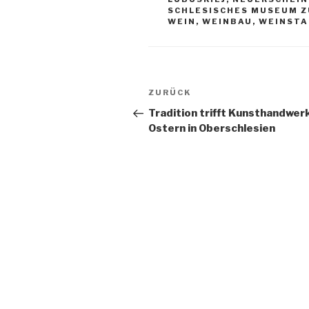
SCHLESISCHES MUSEUM Z
WEIN
,
WEINBAU
,
WEINSTA
Beitragsnavigation
Vorheriger
ZURÜCK
Beitrag
Tradition trifft Kunsthandwer
Ostern in Oberschlesien