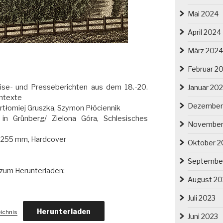
Mai 2024
April 2024
März 2024
Februar 2
Reise- und Presseberichten aus dem 18.-20.
Januar 20
entexte
Dezember
rtłomiej Gruszka, Szymon Płóciennik
 in Grünberg/ Zielona Góra, Schlesisches
November
x 255 mm, Hardcover
Oktober 2
Septembe
 zum Herunterladen:
August 20
Juli 2023
Herunterladen
ichnis
Juni 2023