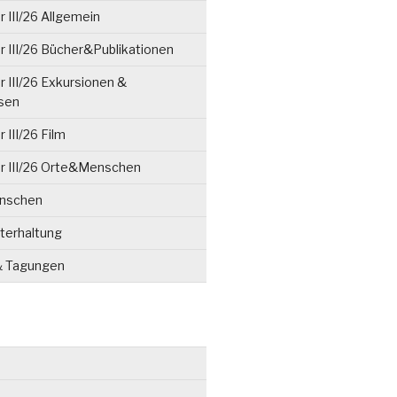
 III/26 Allgemein
 III/26 Bücher&Publikationen
 III/26 Exkursionen &
isen
 III/26 Film
r III/26 Orte&Menschen
enschen
terhaltung
& Tagungen