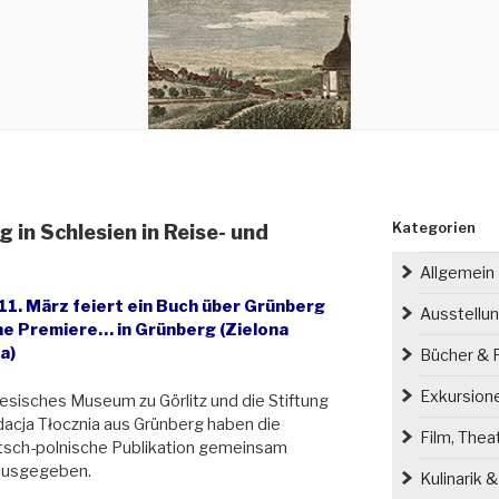
Kategorien
in Schlesien in Reise- und
Allgemein
11. März feiert ein Buch über Grünberg
Ausstellu
ne Premiere… in Grünberg (Zielona
a)
Bücher & P
Exkursion
esisches Museum zu Görlitz und die Stiftung
acja Tłocznia aus Grünberg haben die
Film, Thea
tsch-polnische Publikation gemeinsam
ausgegeben.
Kulinarik 