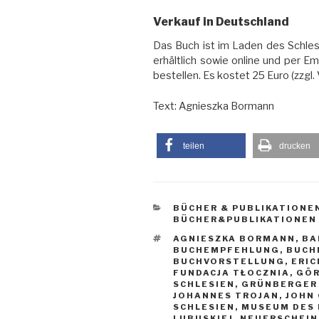
Verkauf in Deutschland
Das Buch ist im Laden des Schles
erhältlich sowie online und per Em
bestellen. Es kostet 25 Euro (zzgl
Text: Agnieszka Bormann
teilen
drucken
KATEGORIEN
BÜCHER & PUBLIKATIONE
BÜCHER&PUBLIKATIONEN
SCHLAGWÖRTER
AGNIESZKA BORMANN
,
BA
BUCHEMPFEHLUNG
,
BUCH
BUCHVORSTELLUNG
,
ERIC
FUNDACJA TŁOCZNIA
,
GÖR
SCHLESIEN
,
GRÜNBERGER
JOHANNES TROJAN
,
JOHN
SCHLESIEN
,
MUSEUM DES 
LUBUSKIEJ
,
NEUERSCHEI