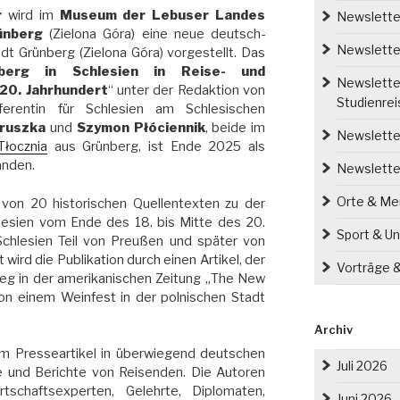
r
wird im
Museum der Lebuser Landes
Newsletter
ünberg
(Zielona Góra) eine neue deutsch-
Newsletter
adt Grünberg (Zielona Góra) vorgestellt. Das
berg in Schlesien in Reise- und
Newsletter
20. Jahrhundert
“ unter der Redaktion von
Studienre
eferentin für Schlesien am Schlesischen
Gruszka
und
Szymon Płóciennik
, beide im
Newsletter
Tłocznia
aus Grünberg, ist Ende 2025 als
anden.
Newslette
Orte & M
von 20 historischen Quellentexten zu der
lesien vom Ende des 18. bis Mitte des 20.
Sport & Un
 Schlesien Teil von Preußen und später von
wird die Publikation durch einen Artikel, der
Vorträge 
eg in der amerikanischen Zeitung „The New
on einem Weinfest in der polnischen Stadt
Archiv
um Presseartikel in überwiegend deutschen
Juli 2026
fe und Berichte von Reisenden. Die Autoren
irtschaftsexperten, Gelehrte, Diplomaten,
Juni 2026