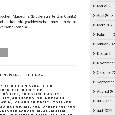
Mai 2023
April 2023
ischen Museums (Brüderstraße 8 in Görlitz)
ail an
kontakt@schlesisches-museum.de
zu
März 2023
. Versandkosten).
Februar 2
Januar 20
Dezember
November
Oktober 2
N
,
NEWSLETTER III/26
Septembe
RTŁOMIEJ GRUSZKA
,
BUCH
,
PREMIERE
,
BUCHTIPP
,
August 20
H KÖHRER
,
FRIEDRICH ENGELS
,
LITZ
,
GRÜNBERG
,
GRÜNBERG IN
Juli 2022
 WEIN
,
JOHANN FRIEDRICH ZÖLLNER
,
 QUINCY ADAMS
,
KULTURREFERAT FÜR
Juni 2022
LEBUSER LANDES
,
MUZEUM ZIEMI
NUNG
,
NIEDERSCHLESIEN
,
SCHLESIEN
,