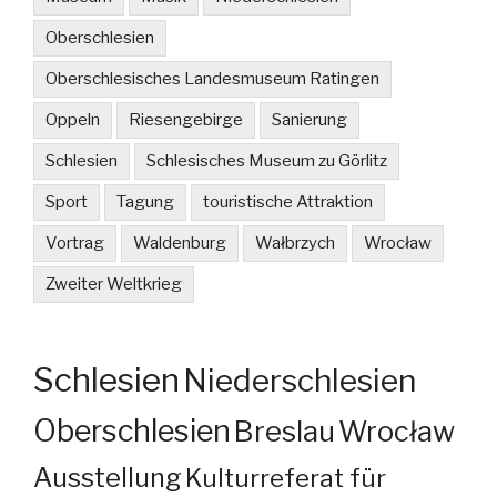
Oberschlesien
Oberschlesisches Landesmuseum Ratingen
Oppeln
Riesengebirge
Sanierung
Schlesien
Schlesisches Museum zu Görlitz
Sport
Tagung
touristische Attraktion
Vortrag
Waldenburg
Wałbrzych
Wrocław
Zweiter Weltkrieg
Schlesien
Niederschlesien
Oberschlesien
Breslau
Wrocław
Ausstellung
Kulturreferat für