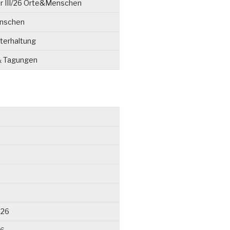
r III/26 Orte&Menschen
enschen
terhaltung
& Tagungen
026