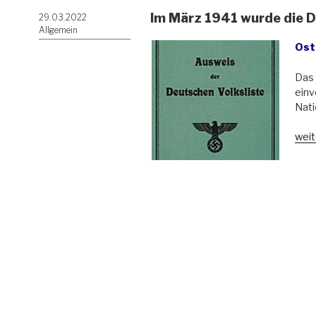
Im März 1941 wurde die D
Veröffentlicht
29.03.2022
am
Allgemein
Ost
Das 
einv
Nati
„Im
weit
Mär
194
wur
die
Deu
Volk
eing