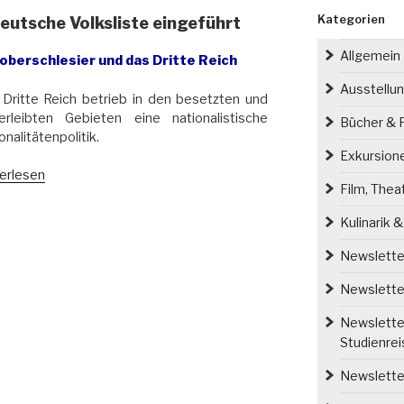
Kategorien
eutsche Volksliste eingeführt
Allgemein
oberschlesier und das Dritte Reich
Ausstellu
Dritte Reich betrieb in den besetzten und
erleibten Gebieten eine nationalistische
Bücher & P
onalitätenpolitik.
Exkursion
erlesen
Film, Thea
z
1
Kulinarik 
de
Newsletter
tsche
sliste
Newsletter
eführt“
Newsletter
Studienre
Newsletter