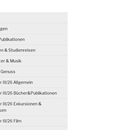
ngen
ublikationen
en & Studienreisen
ter & Musik
& Genuss
 III/26 Allgemein
 III/26 Bücher&Publikationen
 III/26 Exkursionen &
isen
 III/26 Film