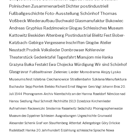
Polnischen Zusammenarbeit
Dichter
postindustriell
Fußballgeschichte
Foto-Ausstellung
Schönhof
Thomas
Voßbeck
Wiederaufbau
Buchwald
Glasmanufaktur
Bukowiec
Andreas Gryphius
Radzimowice
Glogau
Schlesisches Museum
Kattowitz
Beskiden
Altenberg
Postindustrial
Bielitz
Fest
Bober-
Katzbach-Gebirge
Vergessene Inschriften
Głogów
Atelier
Neustadt
Prudnik
Volkslieder
Dombrowaer Kohlerevier
Theaterstück
Gedenktafel
Tagesfahrt
Mianujom mie Hanka
Grażyna Bułka
Festakt
Ewa Chojecka
Würdigung
Wir sind Schönhof
Glasgravur
Fußballtrainer
Zieleniec
Lieder
Monodrama
Alojzy Lysko
Museumsfest
Istebna
Ciechanowice
Straßenbahn
Szklana Manufaktura
Buchautor
Sepp Piontek
Bielsko
Richard Ernst Wagner
Gero Vogl
Johann Bros
20.
Juli 1944
Phonogramm-Archiv
Niemtschitz an der Hanna
Roseldorf
Némčice nad
Hanou
Siedlung
Paul Schmidt
Pechhütte
1913
Dziedzice
Kirchenlieder
Aufnahmen
Racławiczki
Smolarnia
Rasselwitz
Sedschütz
Phonographenwalze
Museum des Oppelner Schlesien
Ausgrabungen
Urgeschichte
Grunwald
Alexander Schenk Graf von Stauffenberg
Attentat
Adlergebirge
Góry Orlickie
Rudelstadt
Hanka
20. Jahrhundert
Erzählung
schlesische Sprache
Nowa