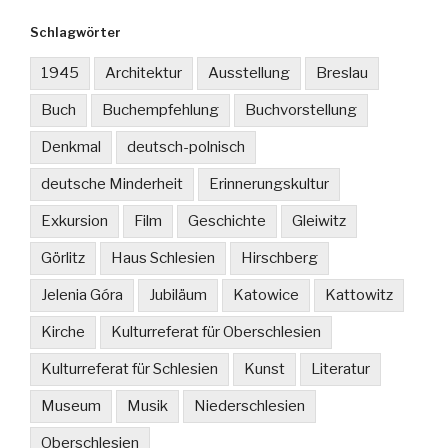
Schlagwörter
1945
Architektur
Ausstellung
Breslau
Buch
Buchempfehlung
Buchvorstellung
Denkmal
deutsch-polnisch
deutsche Minderheit
Erinnerungskultur
Exkursion
Film
Geschichte
Gleiwitz
Görlitz
Haus Schlesien
Hirschberg
Jelenia Góra
Jubiläum
Katowice
Kattowitz
Kirche
Kulturreferat für Oberschlesien
Kulturreferat für Schlesien
Kunst
Literatur
Museum
Musik
Niederschlesien
Oberschlesien