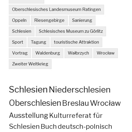
Oberschlesisches Landesmuseum Ratingen
Oppeln
Riesengebirge
Sanierung
Schlesien
Schlesisches Museum zu Görlitz
Sport
Tagung
touristische Attraktion
Vortrag
Waldenburg
Wałbrzych
Wrocław
Zweiter Weltkrieg
Schlesien
Niederschlesien
Oberschlesien
Breslau
Wrocław
Ausstellung
Kulturreferat für
Schlesien
Buch
deutsch-polnisch