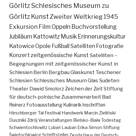
Görlitz
Schlesisches Museum zu
Görlitz
Kunst
Zweiter Weltkrieg
1945
Exkursion
Film
Oppeln
Buchvorstellung
Jubiläum
Kattowitz
Musik
Erinnerungskultur
Katowice
Opole
Fußball
Satelliten
Fotografie
Konzert
zeitgenössische Kunst
Satelliten –
Begegnungen mit zeitgenössischer Kunst in
Schlesien
Berlin
Bergbau
Glaskunst
Teschener
Schlesien
Schlesisches Museum
Glas
Sudeten
Theater
Dawid Smolorz
Zeichen der Zeit
Stiftung
für deutsch-polnische Zusammenarbeit
Bad
Reinerz
Fotoausstellung
Kulinarik
Inschriften
Hirschberger Tal
Festival
Handwerk
Marcin Zieliński
Duszniki Zdrój
Veranstaltungen
Bielsko-Biała
Todestag
Schwientochlowitz
Lubań
Lauban
Erika-Simon-Stiftung
Świętochłowice
Schriftsteller
Zgoda
Haus der Deutsch-