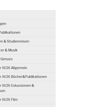
ngen
ublikationen
en & Studienreisen
ter & Musik
& Genuss
 III/26 Allgemein
 III/26 Bücher&Publikationen
 III/26 Exkursionen &
isen
 III/26 Film