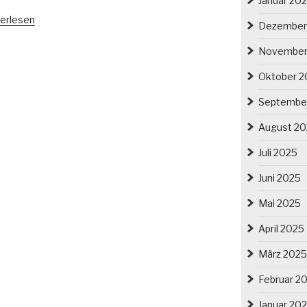
Januar 20
chstellung“
kussion:
erlesen
Dezember
itz
November
esien
Oktober 2
esien
Septembe
tz.
August 2
e
Juli 2025
de
Juni 2025
9/90“
Mai 2025
April 2025
März 2025
Februar 2
Januar 20