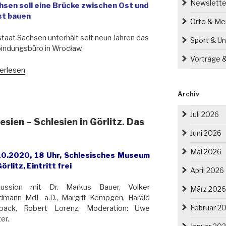
tehen
Newslette
hsen soll eine Brücke zwischen Ost und
t bauen
Orte & M
em
ert
staat Sachsen unterhält seit neun Jahren das
Sport & Un
indungsbüro in Wrocław.
en
Vorträge 
itzer
ocław
erlesen
harmonie“
lau):
sekonferenz
Archiv
ias
Juli 2026
esien – Schlesien in Görlitz. Das
andt
Juni 2026
sischen
Mai 2026
tsministerium
10.2020, 18 Uhr, Schlesisches Museum
örlitz, Eintritt frei
April 2026
z
kussion mit Dr. Markus Bauer, Volker
März 2026
dmann MdL a.D., Margrit Kempgen, Harald
kratie,
Februar 2
pack, Robert Lorenz, Moderation: Uwe
opa
er.