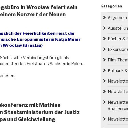
Kategorien
gsbüro in Wrocław feiert sein
 einem Konzert der Neuen
Allgemein
Ausstellu
sslich der Feierlichkeiten reist die
Bücher & P
hsische Europaministerin Katja Meier
h Wrocław (Breslau)
Exkursion
Sächsische Verbindungsbüro gilt als
Film, Thea
ufenster des Freistaates Sachsen in Polen.
Kulinarik 
s
erlesen
Newsletter
sische
indungsbüro
Newsletter
cław
Newsletter
ekonferenz mit Mathias
t
Studienre
 Staatsministerium der Justiz
pa und Gleichstellung
Newsletter
iges