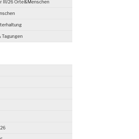
r III/26 Orte&Menschen
enschen
terhaltung
& Tagungen
026