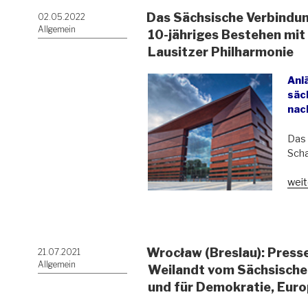
Das Sächsische Verbindun
Veröffentlicht
02.05.2022
am
Allgemein
10-jähriges Bestehen mit
Lausitzer Philharmonie
Anlä
säc
nac
Das 
Scha
„Da
weit
Säch
Verb
in
Wro
Wrocław (Breslau): Press
Veröffentlicht
21.07.2021
feier
am
Allgemein
sein
Weilandt vom Sächsischen
10-
und für Demokratie, Euro
jähr