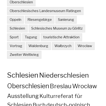
Oberschlesien
Oberschlesisches Landesmuseum Ratingen
Oppeln
Riesengebirge
Sanierung
Schlesien
Schlesisches Museum zu Görlitz
Sport
Tagung
touristische Attraktion
Vortrag
Waldenburg
Wałbrzych
Wrocław
Zweiter Weltkrieg
Schlesien
Niederschlesien
Oberschlesien
Breslau
Wrocław
Ausstellung
Kulturreferat für
Schlesien
Buch
deutsch-polnisch