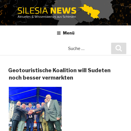
Zum
Inhalt
springen
Menü
Suche
Suc
nach:
Geotouristische Koalition will Sudeten
noch besser vermarkten