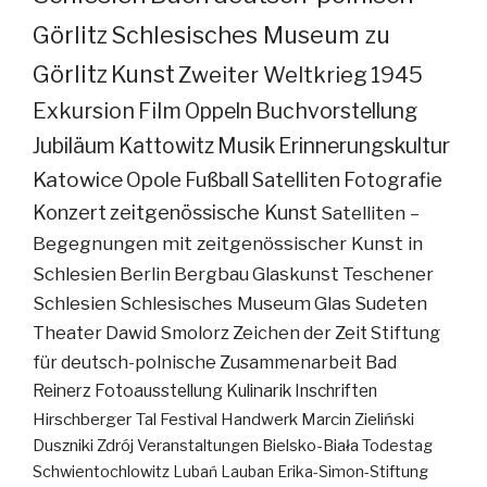
Görlitz
Schlesisches Museum zu
Görlitz
Kunst
Zweiter Weltkrieg
1945
Exkursion
Film
Oppeln
Buchvorstellung
Jubiläum
Kattowitz
Musik
Erinnerungskultur
Katowice
Opole
Fußball
Satelliten
Fotografie
Konzert
zeitgenössische Kunst
Satelliten –
Begegnungen mit zeitgenössischer Kunst in
Schlesien
Berlin
Bergbau
Glaskunst
Teschener
Schlesien
Schlesisches Museum
Glas
Sudeten
Theater
Dawid Smolorz
Zeichen der Zeit
Stiftung
für deutsch-polnische Zusammenarbeit
Bad
Reinerz
Fotoausstellung
Kulinarik
Inschriften
Hirschberger Tal
Festival
Handwerk
Marcin Zieliński
Duszniki Zdrój
Veranstaltungen
Bielsko-Biała
Todestag
Schwientochlowitz
Lubań
Lauban
Erika-Simon-Stiftung