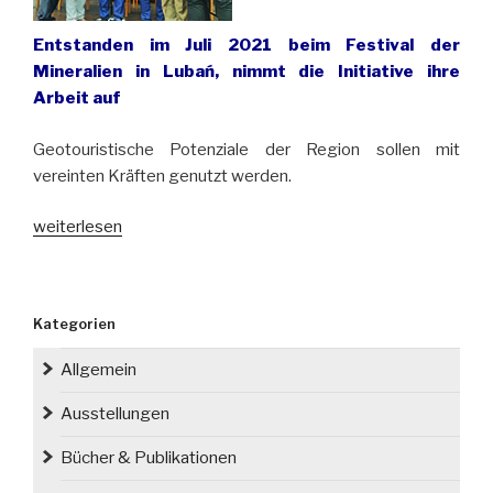
Entstanden im Juli 2021 beim Festival der
Mineralien in Lubań, nimmt die Initiative ihre
Arbeit auf
Geotouristische Potenziale der Region sollen mit
vereinten Kräften genutzt werden.
„Geotouristische
weiterlesen
Koalition
will
Sudeten
Kategorien
noch
besser
Allgemein
vermarkten“
Ausstellungen
Bücher & Publikationen