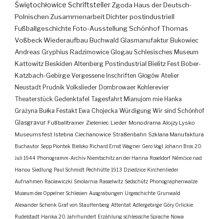
Świętochłowice
Schriftsteller
Zgoda
Haus der Deutsch-
Polnischen Zusammenarbeit
Dichter
postindustriell
Fußballgeschichte
Foto-Ausstellung
Schönhof
Thomas
Voßbeck
Wiederaufbau
Buchwald
Glasmanufaktur
Bukowiec
Andreas Gryphius
Radzimowice
Glogau
Schlesisches Museum
Kattowitz
Beskiden
Altenberg
Postindustrial
Bielitz
Fest
Bober-
Katzbach-Gebirge
Vergessene Inschriften
Głogów
Atelier
Neustadt
Prudnik
Volkslieder
Dombrowaer Kohlerevier
Theaterstück
Gedenktafel
Tagesfahrt
Mianujom mie Hanka
Grażyna Bułka
Festakt
Ewa Chojecka
Würdigung
Wir sind Schönhof
Glasgravur
Fußballtrainer
Zieleniec
Lieder
Monodrama
Alojzy Lysko
Museumsfest
Istebna
Ciechanowice
Straßenbahn
Szklana Manufaktura
Buchautor
Sepp Piontek
Bielsko
Richard Ernst Wagner
Gero Vogl
Johann Bros
20.
Juli 1944
Phonogramm-Archiv
Niemtschitz an der Hanna
Roseldorf
Némčice nad
Hanou
Siedlung
Paul Schmidt
Pechhütte
1913
Dziedzice
Kirchenlieder
Aufnahmen
Racławiczki
Smolarnia
Rasselwitz
Sedschütz
Phonographenwalze
Museum des Oppelner Schlesien
Ausgrabungen
Urgeschichte
Grunwald
Alexander Schenk Graf von Stauffenberg
Attentat
Adlergebirge
Góry Orlickie
Rudelstadt
Hanka
20. Jahrhundert
Erzählung
schlesische Sprache
Nowa