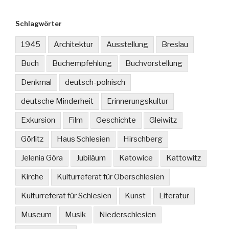
Schlagwörter
1945
Architektur
Ausstellung
Breslau
Buch
Buchempfehlung
Buchvorstellung
Denkmal
deutsch-polnisch
deutsche Minderheit
Erinnerungskultur
Exkursion
Film
Geschichte
Gleiwitz
Görlitz
Haus Schlesien
Hirschberg
Jelenia Góra
Jubiläum
Katowice
Kattowitz
Kirche
Kulturreferat für Oberschlesien
Kulturreferat für Schlesien
Kunst
Literatur
Museum
Musik
Niederschlesien