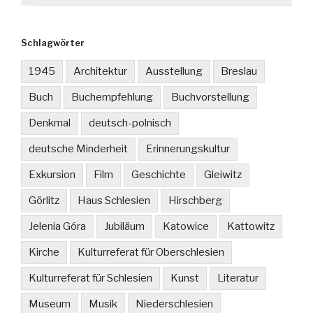
Schlagwörter
1945
Architektur
Ausstellung
Breslau
Buch
Buchempfehlung
Buchvorstellung
Denkmal
deutsch-polnisch
deutsche Minderheit
Erinnerungskultur
Exkursion
Film
Geschichte
Gleiwitz
Görlitz
Haus Schlesien
Hirschberg
Jelenia Góra
Jubiläum
Katowice
Kattowitz
Kirche
Kulturreferat für Oberschlesien
Kulturreferat für Schlesien
Kunst
Literatur
Museum
Musik
Niederschlesien