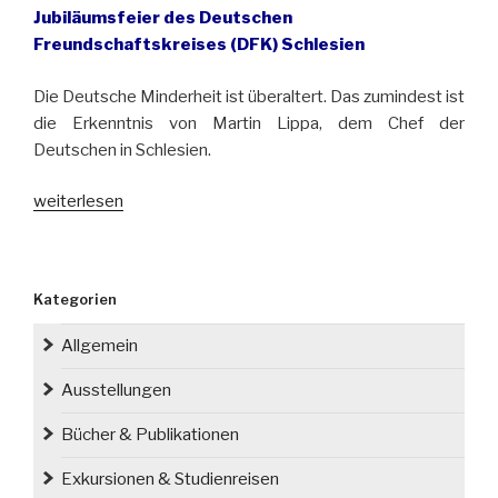
Jubiläumsfeier des Deutschen
Freundschaftskreises (DFK) Schlesien
Die Deutsche Minderheit ist überaltert. Das zumindest ist
die Erkenntnis von Martin Lippa, dem Chef der
Deutschen in Schlesien.
„Tag
weiterlesen
der
deutschen
Kultur
Kategorien
in
Ustron“
Allgemein
Ausstellungen
Bücher & Publikationen
Exkursionen & Studienreisen