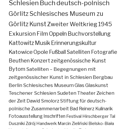
Schlesien
Buch
deutsch-polnisch
Görlitz
Schlesisches Museum zu
Görlitz
Kunst
Zweiter Weltkrieg
1945
Exkursion
Film
Oppeln
Buchvorstellung
Kattowitz
Musik
Erinnerungskultur
Katowice
Opole
Fußball
Satelliten
Fotografie
Beuthen
Konzert
zeitgenössische Kunst
Bytom
Satelliten – Begegnungen mit
zeitgenössischer Kunst in Schlesien
Bergbau
Berlin
Schlesisches Museum
Glas
Glaskunst
Teschener Schlesien
Sudeten
Theater
Zeichen
der Zeit
Dawid Smolorz
Stiftung für deutsch-
polnische Zusammenarbeit
Bad Reinerz
Kulinarik
Fotoausstellung
Inschriften
Festival
Hirschberger Tal
Duszniki Zdrój
Handwerk
Marcin Zieliński
Bielsko-Biała