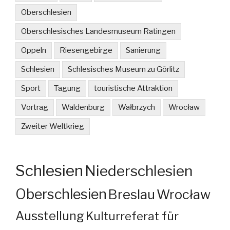
Oberschlesien
Oberschlesisches Landesmuseum Ratingen
Oppeln
Riesengebirge
Sanierung
Schlesien
Schlesisches Museum zu Görlitz
Sport
Tagung
touristische Attraktion
Vortrag
Waldenburg
Wałbrzych
Wrocław
Zweiter Weltkrieg
Schlesien
Niederschlesien
Oberschlesien
Breslau
Wrocław
Ausstellung
Kulturreferat für