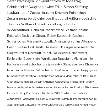
Veranstaltungen
Schwientochlowitz
Todestag
Schriftsteller
Świętochłowice
Erika-Simon-Stiftung
Lauban
Lubań
Zgoda
Haus der Deutsch-Polnischen
Zusammenarbeit
Dichter
postindustriell
Fußballgeschichte
Thomas Voßbeck
Foto-Ausstellung
Schönhof
Wiederaufbau
Buchwald
Radzimowice
Glasmanufaktur
Bukowiec
Beskiden
Glogau
Bober-Katzbach-Gebirge
Schlesisches Museum Kattowitz
Andreas Gryphius
Altenberg
Postindustrial
Fest
Bielitz
Theaterstück
Vergessene Inschriften
Głogów
Atelier
Neustadt
Prudnik
Volkslieder
Dombrowaer
Kohlerevier
Gedenktafel
Würdigung
Tagesfahrt
Mianujom mie
Hanka
Wir sind Schönhof
Grażyna Bułka
Glasgravur
Ewa Chojecka
Monodrama
Zieleniec
Fußballtrainer
Straßenbahn
Lieder
Alojzy Lysko
Museumsfest
Istebna
Ciechanowice
Szklana Manufaktura
1932
Pałac
Ciechanowice
Mateusz Grobelny
Attentat
Adlergebirge
Phonogramm-Archiv
Museum des Oppelner Schlesien
Niemtschitz an der Hanna
Roseldorf
Némčice nad
Hanou
Siedlung
Paul Schmidt
Pechhütte
1913
Dziedzice
Kirchenlieder
Aufnahmen
Racławiczki
Smolarnia
Rasselwitz
Sedschütz
Phonographenwalze
Ausgrabungen
Urgeschichte
Nowa Cerekwia
Mord von Potempa
Konrad Piecuch