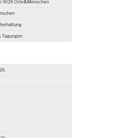
r III/26 Orte&Menschen
enschen
terhaltung
& Tagungen
026