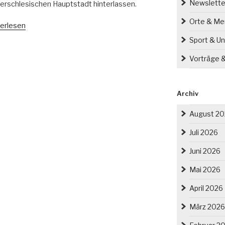
Newslette
erschlesischen Hauptstadt hinterlassen.
Orte & M
inen
erlesen
ter
Sport & Un
h
Vorträge 
e
mat
“
Archiv
August 2
Juli 2026
Juni 2026
Mai 2026
April 2026
März 2026