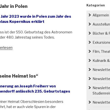
Kategorien
ahr in Polen
Allgemein
 Jahr 2023 wurde in Polen zum Jahr des
olaus Kopernikus erklärt
Ausstellu
ss ist der 550. Geburtstag des Astronomen
Bücher & P
der 480. Jahrestag seines Todes.
Exkursion
s
erlesen
Film, Thea
laus-
rnikus-
Kulinarik 
Newsletter
n“
 seine Heimat los“
Newsletter
nnerung an Joseph Freiherr von
Newsletter
hendorff anlässlich 235. Geburtstages
Studienre
einer Heimat Oberschlesien besonders
Newsletter
hrt, hat er auch viele Spuren in der