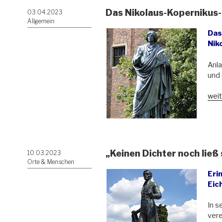
Das Nikolaus-Kopernikus-J
Veröffentlicht
03.04.2023
am
Allgemein
Das
Nik
Anla
und 
„Da
weit
Niko
Kope
Jahr
in
Pole
„Keinen Dichter noch ließ
Veröffentlicht
10.03.2023
am
Orte & Menschen
Eri
Eic
In s
vere