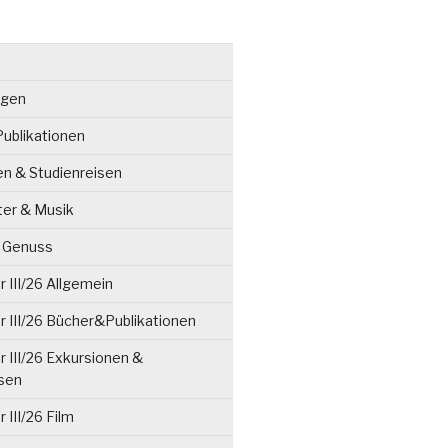
ngen
ublikationen
en & Studienreisen
ter & Musik
& Genuss
 III/26 Allgemein
 III/26 Bücher&Publikationen
 III/26 Exkursionen &
isen
 III/26 Film