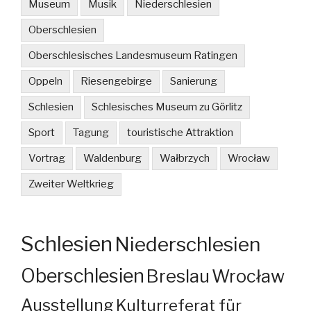
Museum
Musik
Niederschlesien
Oberschlesien
Oberschlesisches Landesmuseum Ratingen
Oppeln
Riesengebirge
Sanierung
Schlesien
Schlesisches Museum zu Görlitz
Sport
Tagung
touristische Attraktion
Vortrag
Waldenburg
Wałbrzych
Wrocław
Zweiter Weltkrieg
Schlesien
Niederschlesien
Oberschlesien
Breslau
Wrocław
Ausstellung
Kulturreferat für