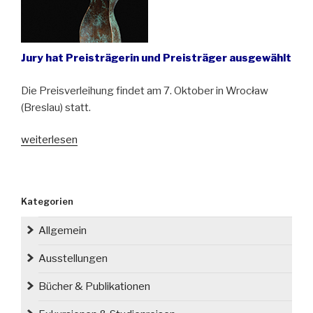
Jury hat Preisträgerin und Preisträger ausgewählt
Die Preisverleihung findet am 7. Oktober in Wrocław
(Breslau) statt.
„Kulturpreis
weiterlesen
Schlesien
2023“
Kategorien
Allgemein
Ausstellungen
Bücher & Publikationen