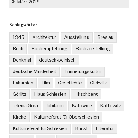
März 2019
Schlagwörter
1945
Architektur
Ausstellung
Breslau
Buch
Buchempfehlung
Buchvorstellung
Denkmal
deutsch-polnisch
deutsche Minderheit
Erinnerungskultur
Exkursion
Film
Geschichte
Gleiwitz
Görlitz
Haus Schlesien
Hirschberg
Jelenia Góra
Jubiläum
Katowice
Kattowitz
Kirche
Kulturreferat für Oberschlesien
Kulturreferat für Schlesien
Kunst
Literatur