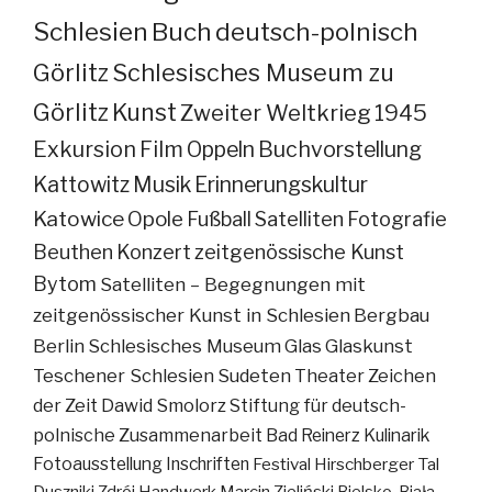
Schlesien
Buch
deutsch-polnisch
Görlitz
Schlesisches Museum zu
Görlitz
Kunst
Zweiter Weltkrieg
1945
Exkursion
Film
Oppeln
Buchvorstellung
Kattowitz
Musik
Erinnerungskultur
Katowice
Opole
Fußball
Satelliten
Fotografie
Beuthen
Konzert
zeitgenössische Kunst
Bytom
Satelliten – Begegnungen mit
zeitgenössischer Kunst in Schlesien
Bergbau
Berlin
Schlesisches Museum
Glas
Glaskunst
Teschener Schlesien
Sudeten
Theater
Zeichen
der Zeit
Dawid Smolorz
Stiftung für deutsch-
polnische Zusammenarbeit
Bad Reinerz
Kulinarik
Fotoausstellung
Inschriften
Festival
Hirschberger Tal