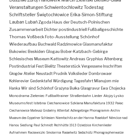
Duszniki Zdrój
Handwerk
Marcin Zieliński
Bielsko-Biała
Veranstaltungen
Schwientochlowitz
Todestag
Schriftsteller
Świętochłowice
Erika-Simon-Stiftung
Lauban
Lubań
Zgoda
Haus der Deutsch-Polnischen
Zusammenarbeit
Dichter
postindustriell
Fußballgeschichte
Thomas Voßbeck
Foto-Ausstellung
Schönhof
Wiederaufbau
Buchwald
Radzimowice
Glasmanufaktur
Bukowiec
Beskiden
Glogau
Bober-Katzbach-Gebirge
Schlesisches Museum Kattowitz
Andreas Gryphius
Altenberg
Postindustrial
Fest
Bielitz
Theaterstück
Vergessene Inschriften
Głogów
Atelier
Neustadt
Prudnik
Volkslieder
Dombrowaer
Kohlerevier
Gedenktafel
Würdigung
Tagesfahrt
Mianujom mie
Hanka
Wir sind Schönhof
Grażyna Bułka
Glasgravur
Ewa Chojecka
Monodrama
Zieleniec
Fußballtrainer
Straßenbahn
Lieder
Alojzy Lysko
Museumsfest
Istebna
Ciechanowice
Szklana Manufaktura
1932
Pałac
Ciechanowice
Mateusz Grobelny
Attentat
Adlergebirge
Phonogramm-Archiv
Museum des Oppelner Schlesien
Niemtschitz an der Hanna
Roseldorf
Némčice nad
Hanou
Siedlung
Paul Schmidt
Pechhütte
1913
Dziedzice
Kirchenlieder
Aufnahmen
Racławiczki
Smolarnia
Rasselwitz
Sedschütz
Phonographenwalze