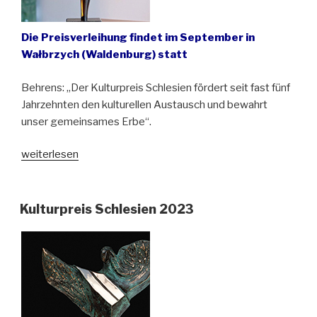
Die Preisverleihung findet im September in
Wałbrzych (Waldenburg) statt
Behrens: „Der Kulturpreis Schlesien fördert seit fast fünf
Jahrzehnten den kulturellen Austausch und bewahrt
unser gemeinsames Erbe“.
„Kulturpreis
weiterlesen
Schlesien
2025:
Jury
Kulturpreis Schlesien 2023
kürt
Preisträgerinnen
und
Preisträger“