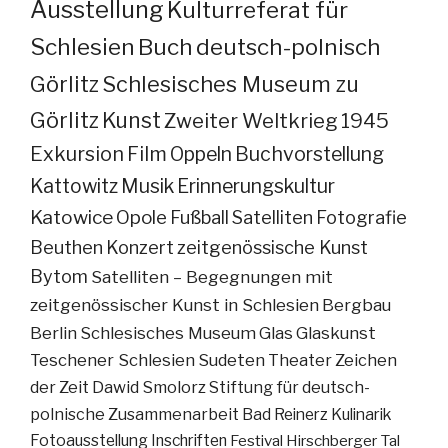
Ausstellung
Kulturreferat für
Schlesien
Buch
deutsch-polnisch
Görlitz
Schlesisches Museum zu
Görlitz
Kunst
Zweiter Weltkrieg
1945
Exkursion
Film
Oppeln
Buchvorstellung
Kattowitz
Musik
Erinnerungskultur
Katowice
Opole
Fußball
Satelliten
Fotografie
Beuthen
Konzert
zeitgenössische Kunst
Bytom
Satelliten – Begegnungen mit
zeitgenössischer Kunst in Schlesien
Bergbau
Berlin
Schlesisches Museum
Glas
Glaskunst
Teschener Schlesien
Sudeten
Theater
Zeichen
der Zeit
Dawid Smolorz
Stiftung für deutsch-
polnische Zusammenarbeit
Bad Reinerz
Kulinarik
Fotoausstellung
Inschriften
Festival
Hirschberger Tal