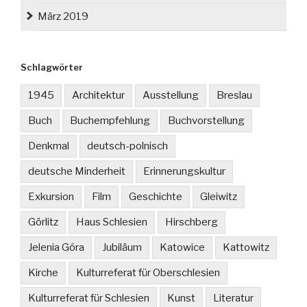
März 2019
Schlagwörter
1945
Architektur
Ausstellung
Breslau
Buch
Buchempfehlung
Buchvorstellung
Denkmal
deutsch-polnisch
deutsche Minderheit
Erinnerungskultur
Exkursion
Film
Geschichte
Gleiwitz
Görlitz
Haus Schlesien
Hirschberg
Jelenia Góra
Jubiläum
Katowice
Kattowitz
Kirche
Kulturreferat für Oberschlesien
Kulturreferat für Schlesien
Kunst
Literatur