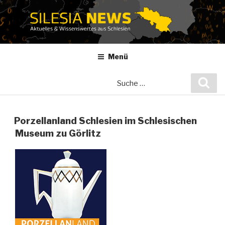
Zum
Inhalt
springen
Menü
Suche
Suc
nach:
Porzellanland Schlesien im Schlesischen
Museum zu Görlitz