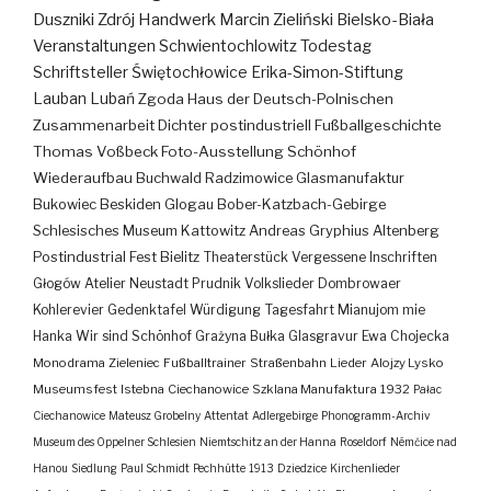
Duszniki Zdrój
Handwerk
Marcin Zieliński
Bielsko-Biała
Veranstaltungen
Schwientochlowitz
Todestag
Schriftsteller
Świętochłowice
Erika-Simon-Stiftung
Lauban
Lubań
Zgoda
Haus der Deutsch-Polnischen
Zusammenarbeit
Dichter
postindustriell
Fußballgeschichte
Thomas Voßbeck
Foto-Ausstellung
Schönhof
Wiederaufbau
Buchwald
Radzimowice
Glasmanufaktur
Bukowiec
Beskiden
Glogau
Bober-Katzbach-Gebirge
Schlesisches Museum Kattowitz
Andreas Gryphius
Altenberg
Postindustrial
Fest
Bielitz
Theaterstück
Vergessene Inschriften
Głogów
Atelier
Neustadt
Prudnik
Volkslieder
Dombrowaer
Kohlerevier
Gedenktafel
Würdigung
Tagesfahrt
Mianujom mie
Hanka
Wir sind Schönhof
Grażyna Bułka
Glasgravur
Ewa Chojecka
Monodrama
Zieleniec
Fußballtrainer
Straßenbahn
Lieder
Alojzy Lysko
Museumsfest
Istebna
Ciechanowice
Szklana Manufaktura
1932
Pałac
Ciechanowice
Mateusz Grobelny
Attentat
Adlergebirge
Phonogramm-Archiv
Museum des Oppelner Schlesien
Niemtschitz an der Hanna
Roseldorf
Némčice nad
Hanou
Siedlung
Paul Schmidt
Pechhütte
1913
Dziedzice
Kirchenlieder