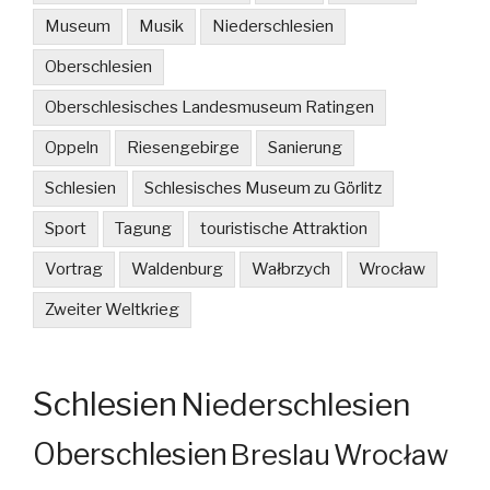
Museum
Musik
Niederschlesien
Oberschlesien
Oberschlesisches Landesmuseum Ratingen
Oppeln
Riesengebirge
Sanierung
Schlesien
Schlesisches Museum zu Görlitz
Sport
Tagung
touristische Attraktion
Vortrag
Waldenburg
Wałbrzych
Wrocław
Zweiter Weltkrieg
Schlesien
Niederschlesien
Oberschlesien
Breslau
Wrocław