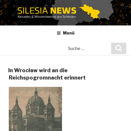
Zum
Inhalt
springen
Menü
Suche
Suc
nach:
In Wrocław wird an die
Reichspogromnacht erinnert