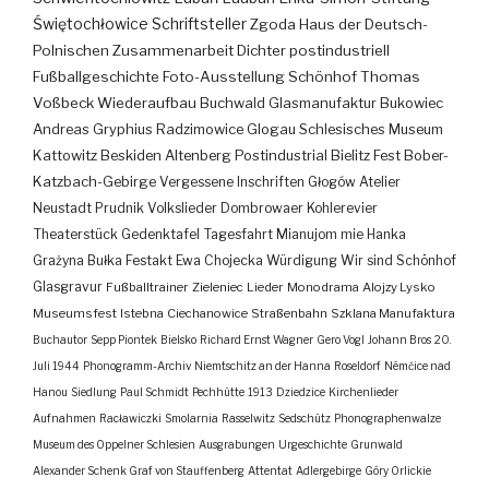
Świętochłowice
Schriftsteller
Zgoda
Haus der Deutsch-
Polnischen Zusammenarbeit
Dichter
postindustriell
Fußballgeschichte
Foto-Ausstellung
Schönhof
Thomas
Voßbeck
Wiederaufbau
Buchwald
Glasmanufaktur
Bukowiec
Andreas Gryphius
Radzimowice
Glogau
Schlesisches Museum
Kattowitz
Beskiden
Altenberg
Postindustrial
Bielitz
Fest
Bober-
Katzbach-Gebirge
Vergessene Inschriften
Głogów
Atelier
Neustadt
Prudnik
Volkslieder
Dombrowaer Kohlerevier
Theaterstück
Gedenktafel
Tagesfahrt
Mianujom mie Hanka
Grażyna Bułka
Festakt
Ewa Chojecka
Würdigung
Wir sind Schönhof
Glasgravur
Fußballtrainer
Zieleniec
Lieder
Monodrama
Alojzy Lysko
Museumsfest
Istebna
Ciechanowice
Straßenbahn
Szklana Manufaktura
Buchautor
Sepp Piontek
Bielsko
Richard Ernst Wagner
Gero Vogl
Johann Bros
20.
Juli 1944
Phonogramm-Archiv
Niemtschitz an der Hanna
Roseldorf
Némčice nad
Hanou
Siedlung
Paul Schmidt
Pechhütte
1913
Dziedzice
Kirchenlieder
Aufnahmen
Racławiczki
Smolarnia
Rasselwitz
Sedschütz
Phonographenwalze
Museum des Oppelner Schlesien
Ausgrabungen
Urgeschichte
Grunwald
Alexander Schenk Graf von Stauffenberg
Attentat
Adlergebirge
Góry Orlickie